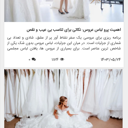
اهمیت پرو لباس عروس: نکاتی برای تناسب بی عیب و نقص
برنامه ریزی برای عروسی یک سفر نشاط آور پر از عشق، شادی و تعداد بی
شماری از جزئیات است. در میان این جزئیات، لباس عروس بدون شک یکی از
شاخص ترین عناصر است. برای بسیاری از عروس ها، یافتن لباس مجلسی
عالی رویایی است که به حقیقت پیوسته است، اما اطمینان از تناسب بی عیب
1403/05/24
1124
0
و نقص آن در روز بزرگ، نیاز به آماده سازی دقیق دارد. اینجاست که مفهوم
تمرین لباس عروس مطرح می شود. در این مقاله، اهمیت تمرین لباس
عروس را بررسی خواهیم کرد، نکاتی را برای دستیابی به تناسب بی عیب و
نقص به اشتراک می گذاریم، و نشان می دهیم که چگونه فروشگاه هایی مانند
مزون چرخچی می توانند به شما در این فرآیند مهم کمک کنند.