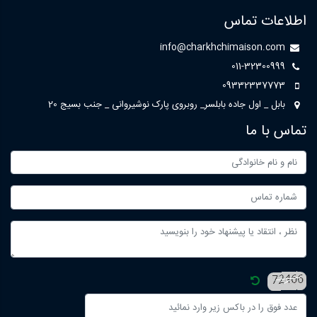
اطلاعات تماس
info@charkhchimaison.com
011-32300999
09332337773
بابل _ اول جاده بابلسر_ روبروی پارک نوشیروانی _ جنب بسیج 20
تماس با ما