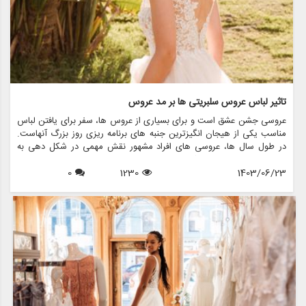
تاثیر لباس عروس سلبریتی ها بر مد عروس
عروسی جشن عشق است و برای بسیاری از عروس ها، سفر برای یافتن لباس
مناسب یکی از هیجان انگیزترین جنبه های برنامه ریزی روز بزرگ آنهاست.
در طول سال ها، عروسی های افراد مشهور نقش مهمی در شکل دهی به
روند مد لباس عروس داشته اند. از لباس های نمادین ستاره های هالیوود
1403/06/23
1230
0
گرفته تا لباس های عروسی سلطنتی که توجه جهانیان را به خود جلب می
کنند، این عروسی های پرمخاطب تاثیری موج دار در انتخاب عروس ها برای
پوشیدن دارند. این مقاله به بررسی تأثیر لباس های عروسی افراد مشهور بر
مد عروس می پردازد و بررسی می کند که چگونه این لباس های پر زرق و
برق الهام بخش روندها، انتخاب ها و حتی خدمات ارائه شده توسط فروشگاه
هایی مانند مزون چرخچی هستند.