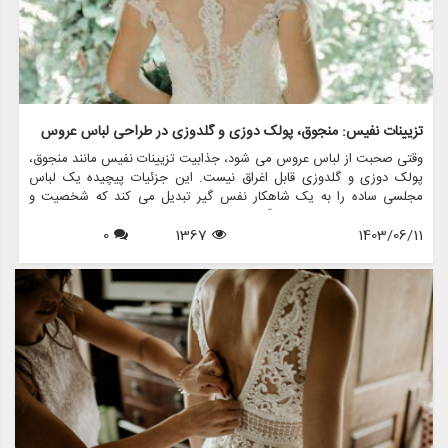
تزیینات نفیس: منجوق، پولک دوزی و گلدوزی در طراحی لباس عروس
وقتی صحبت از لباس عروس می شود، جذابیت تزیینات نفیس مانند منجوق،
پولک دوزی و گلدوزی قابل اغراق نیست. این جزئیات پیچیده یک لباس
مجلسی ساده را به یک شاهکار نفس گیر تبدیل می کند که شخصیت و
استایل عروس را در بر می گیرد. در این مقاله، دنیای فریبنده تزیینات در
1403/06/11
1367
0
طراحی لباس عروس را بررسی خواهیم کرد و اهمیت، تکنیک ها و نحوه
تغییر فروشگاه هایی مانند مزون چرخچی در مد لباس عروس را برجسته می
کنیم.