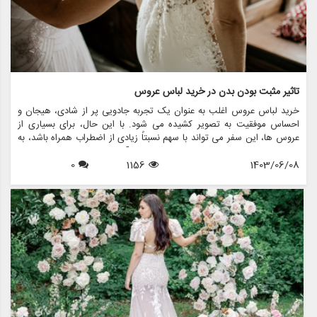
تاثیر مثبت بودن بدن در خرید لباس عروس
خرید لباس عروس اغلب به عنوان یک تجربه جادویی پر از شادی، هیجان و
احساس موفقیت به تصویر کشیده می شود. با این حال، برای بسیاری از
عروس ها، این سفر می تواند با سهم نسبتاً زیادی از اضطراب همراه باشد، به
ویژه وقتی صحبت از تصویر بدنی به میان می آید. افزایش حرکت مثبت بدن
1403/06/08
1156
0
به طور قابل توجهی بر نحوه برخورد عروس ها برای خرید لباس عروس تأثیر
گذاشته و محیطی را ایجاد می کند که عشق به خود و پذیرش را تشویق می
کند. این مقاله تاثیر مثبت بودن بدن بر خرید لباس عروس و اینکه چگونه
فروشگاه هایی مانند مزون چرخچی در ایجاد تجربیات فراگیر و توانمند برای
همه عروس ها پیشرو هستند را بررسی می کند.