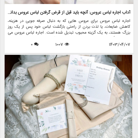
آداب اجاره لباس عروس: آنچه باید قبل از قرض گرفتن لباس عروس بدانید
اجاره لباس عروس برای عروس هایی که به دنبال صرفه جویی در هزینه،
کاهش ضایعات، یا لذت بردن از راحتی بازگشت لباس خود پس از یک روز
بزرگ هستند، به یک گزینه محبوب تبدیل شده است. اجاره لباس عروس می
تواند جایگزینی مقرون به صرفه برای خرید یک لباس مجلسی باشد و به
1403/04/07
1007
0
عروس ها اجازه می دهد تا لباس های طراحی شده را بدون قیمت گزاف
بپوشند. با این حال، قبل از شروع سفر برای قرض گرفتن یک لباس مجلسی
برای روز خاص خود، ضروری است که آداب و دستورالعمل های مربوط به
اجاره لباس عروس را درک کنید. در این راهنمای جامع، همه چیزهایی را که
باید در مورد آداب کرایه لباس عروس بدانید و نحوه انجام این فرآیند با ظرافت
و اطمینان، بررسی خواهیم کرد.