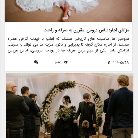
مزایای اجاره لباس عروس: مقرون به صرفه و راحت
عروسی ها مناسبت های تاریخی هستند که اغلب با قیمت گزافی همراه
هستند. از اجاره مکان گرفته تا پذیرایی و دکور، هزینه ها می تواند به سرعت
افزایش یابد. یکی از مهم ترین هزینه ها در بودجه عروسی، لباس عروس
است. برای بسیاری از عروس ها، خرید لباس عروس می تواند بسیار سخت
1403/05/18
1082
0
باشد، به خصوص با توجه به اینکه این لباس معمولاً فقط یک بار پوشیده می
شود. خوشبختانه اجاره لباس عروس به عنوان یک راه حل فزاینده محبوب و
کاربردی برای عروس های مدرن مطرح شده است. در این مقاله، مزایای
متعدد اجاره لباس عروس را بررسی می کنیم و نشان می دهیم که چگونه می
تواند هم مقرون به صرفه و هم راحت باشد. همچنین مزون چرخچی را به
شما معرفی خواهیم کرد، فروشگاهی که در زمینه اجاره لباس عروس، فروش،
طرح های سفارشی و کلیه اقلام مربوط به عروس فعالیت می کند.