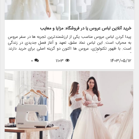
خرید آنلاین لباس عروس یا در فروشگاه: مزایا و معایب
پیدا کردن لباس عروس مناسب یکی از ارزشمندترین تجربه ها در سفر عروس
به محراب است. این لباس نماد عشق، تعهد و آغاز فصل جدیدی در زندگی
است. با ظهور تکنولوژی، عروس ها اکنون دو گزینه اصلی برای خرید دارند:
آنلاین یا درون فروشگاهی. هر روشی مزایا و معایب خاص خود را دارد، که
1403/05/12
1103
0
باعث می شود عروس ها به دقت انتخاب های خود را بسنجید. در این مقاله،
مزایا و معایب خرید لباس عروس آنلاین و فروشگاهی را بررسی خواهیم کرد،
و چگونگی مزون چرخچی - فروشگاه همه کاره ای که اجاره لباس عروس،
فروش، خدمات طراحی و دوخت، لوازم جانبی عروس و تمام اقلام مرتبط با
عروس — می تواند تجربه شما را بدون توجه به ترجیح خرید شما افزایش
دهد.