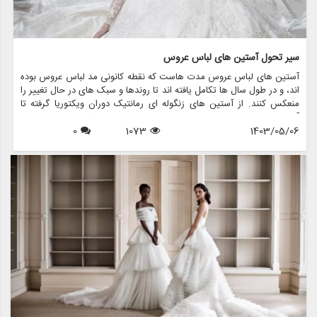
سیر تحول آستین های لباس عروس
آستین های لباس عروس مدت هاست که نقطه کانونی مد لباس عروس بوده
اند، و در طول سال ها تکامل یافته اند تا روندها و سبک های در حال تغییر را
منعکس کنند. از آستین های زنگوله ای رمانتیک دوران ویکتوریا گرفته تا
آستین های زیبای اسقف امروزی، هر طرحی جذابیت و شخصیت منحصر به
1403/05/06
1073
0
فرد خود را دارد. در این مقاله، به بررسی تحولات شگفت انگیز آستین های
لباس عروس می پردازیم و بررسی می کنیم که مزون چرخچی، یک فروشگاه
پیشرو عروس، چگونه این عناصر جاودانه را در مجموعه نفیس لباس عروس
خود گنجانده است.