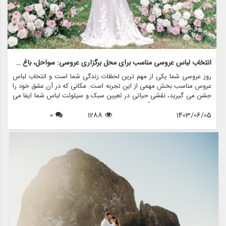
انتخاب لباس عروسی مناسب برای محل برگزاری عروسی: سواحل، باغ ها و سالن های رقص
روز عروسی شما یکی از مهم ترین لحظات زندگی شما است و انتخاب لباس
عروس مناسب بخش مهمی از این تجربه است. مکانی که در آن عشق خود را
جشن می گیرید، نقشی حیاتی در تعیین سبک و سیلوئت لباس شما ایفا می
کند. چه در یک ساحل آفتاب زده، چه در باغی پر از شکوفه، یا در دیوارهای
1403/06/05
1288
0
زیبای یک سالن رقص بگویید «من می کنم»، لباس شما نه تنها باید سبک
شما را منعکس کند، بلکه باید با فضای مکان انتخابی تان هماهنگ باشد. در
این مقاله به بررسی نحوه انتخاب لباس عروس مناسب برای سالن های
مختلف می پردازیم و مزون چرخچی چگونه می تواند به شما در تحقق لباس
رویایی تان کمک کند.