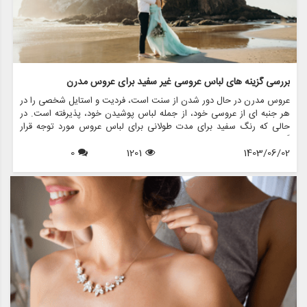
بررسی گزینه های لباس عروسی غیر سفید برای عروس مدرن
عروس مدرن در حال دور شدن از سنت است، فردیت و استایل شخصی را در
هر جنبه ای از عروسی خود، از جمله لباس پوشیدن خود، پذیرفته است. در
حالی که رنگ سفید برای مدت طولانی برای لباس عروس مورد توجه قرار
گرفته است، عروس های بیشتری برای لباس عروسی غیر سفید انتخاب می
1403/06/02
1201
0
کنند که شخصیت منحصر به فرد آنها و جوهر داستان عشق آنها را منعکس
می کند. در این مقاله، گزینه های مختلف لباس عروس غیرسفید را بررسی
می کنیم، در مورد نحوه انتخاب استایل مناسب برای روز خاص خود بحث می
کنیم و نشان می دهیم که مزون چرخچی چگونه می تواند به شما در پیدا
کردن یا ایجاد لباس مناسب کمک کند.