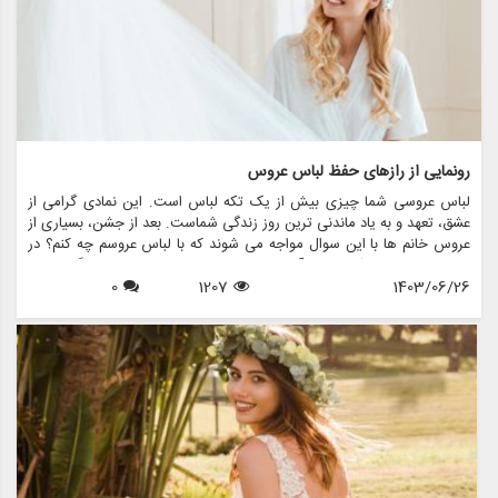
رونمایی از رازهای حفظ لباس عروس
لباس عروسی شما چیزی بیش از یک تکه لباس است. این نمادی گرامی از
عشق، تعهد و به یاد ماندنی ترین روز زندگی شماست. بعد از جشن، بسیاری از
عروس خانم ها با این سوال مواجه می شوند که با لباس عروسم چه کنم؟ در
حالی که برخی ممکن است آن را بفروشند یا اهدا کنند، برخی دیگر ترجیح
1403/06/26
1207
0
می دهند آن را برای نسل های آینده یا به دلایل احساسی حفظ کنند. در این
مقاله، ما رازهای حفظ لباس عروس را بررسی می کنیم و اطمینان حاصل می
کنیم که لباس شما به زیبایی روزی که آن را پوشیده اید، باقی می ماند.
همچنین نشان خواهیم داد که چگونه فروشگاه هایی مانند مزون چرخچی می
توانند به عروس ها در همه چیز از اجاره تا نگهداری کمک کنند.