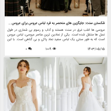
شکستن سنت: جایگزین های منحصر به فرد لباس عروس برای عروس جسور
عروسی ها اغلب غرق در سنت هستند و آداب و رسوم بی شماری در طول
نسل ها منتقل شده است. یکی از نمادین ترین عناصر عروسی، لباس عروس
است که به طور سنتی یک لباس سفید نماد پاکی و بی گناهی است. با این
حال، در سال های اخیر، بسیاری از عروس ها تصمیم گرفته اند از این
1403/05/15
1009
0
قراردادها فاصله بگیرند و جایگزین های منحصربه فردی برای لباس عروس
انتخاب کرده اند که نشان دهنده سبک شخصی و فردیت آنهاست. اگر شما
یک عروس جسور هستید که به دنبال بیانیه ای در روز خاص خود هستید،
این مقاله به بررسی برخی از جایگزین های هیجان انگیز برای لباس عروس
کلاسیک می پردازد و اینکه مزون چرخچی چگونه می تواند به شما در پیدا
کردن یا ایجاد ظاهری عالی کمک کند.