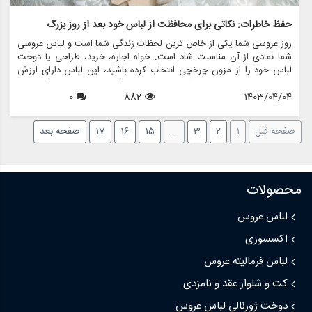
حفظ خاطرات: نکاتی برای محافظت از لباس خود بعد از روز بزرگ
روز عروسی شما یکی از خاص ترین لحظات زندگی شما است و لباس عروسی
شما نمادی از آن مناسبت شاد است. خواه اجاره، خرید، طراحی یا دوخت
لباس خود را از مزون چرخچی انتخاب کرده باشید، این لباس دارای ارزش
احساسی و خاطراتی است که برای سال های آینده دوست دارید آن ها را
1403/04/04
882
0
گرامی بدارید. برای اطمینان از اینکه لباس شما در شرایط بکر باقی می ماند و
می تواند به عنوان یک میراث ارزشمند به ارث برسد، ضروری است که پس از
پایان جشن ها از آن مراقبت کنید. در این مقاله، چند نکته تخصصی برای
صفحه قبل
1
2
3
...
15
16
17
صفحه بعد
محافظت از لباس خود بعد از روز بزرگ را بررسی خواهیم کرد.
محصولات
لباس عروس
اکسسوری
لباس فرمالیته عروس
کت و شلوار عقد و نامزدی
دوخت ژورنالی لباس عروس