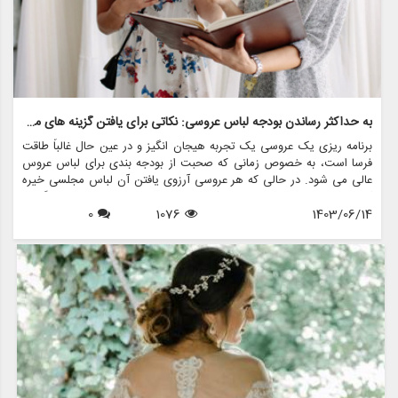
به حداکثر رساندن بودجه لباس عروسی: نکاتی برای یافتن گزینه های مقرون به صرفه
برنامه ریزی یک عروسی یک تجربه هیجان انگیز و در عین حال غالباً طاقت
فرسا است، به خصوص زمانی که صحبت از بودجه بندی برای لباس عروس
عالی می شود. در حالی که هر عروسی آرزوی یافتن آن لباس مجلسی خیره
کننده را دارد، واقعیت این است که لباس عروسی می تواند با قیمت گزافی
1403/06/14
1076
0
همراه باشد. با این حال، با برنامه ریزی دقیق و استراتژی های خرید
هوشمند، می توانید گزینه های زیبا و مقرون به صرفه را بدون از دست دادن
سبک یا کیفیت بیابید. در این مقاله، نکات مختلفی را برای به حداکثر رساندن
بودجه لباس عروس بررسی خواهیم کرد، از جمله اینکه چگونه فروشگاه هایی
مانند مزون چرخچی می توانند به شما در رسیدن به دیدگاه عروسی تان
کمک کنند، بدون اینکه پولی از دست بدهید.