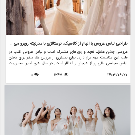
طراحی لباس عروس با الهام از کلاسیک: نوستالژی با مدرنیته روبرو می شود
عروسی جشن عشق، تعهد و رویاهای مشترک است و لباس عروس اغلب در
قلب این مناسبت مهم قرار دارد. برای بسیاری از عروس ها، سفر برای یافتن
لباس مجلسی عالی پر از هیجان و انتظار است. در سال های اخیر، محبوبیت
لباس های عروسی با الهام از قدیمی ها افزایش یافته است و ترکیبی منحصر
1403/06/20
1247
0
به فرد از نوستالژی و مدرنیته را ارائه می دهد. این مقاله جذابیت طراحی
لباس عروس با الهام از کلاسیک را بررسی می کند، این که چگونه ماهیت
دوران گذشته را در کنار عناصر معاصر به تصویر می کشد، و چگونه فروشگاه
هایی مانند مزون چرخچی می توانند به عروس ها کمک کنند تا رویاهای
قدیمی خود را زنده کنند.