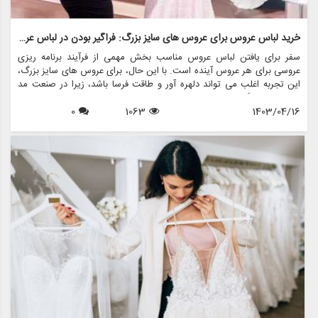
خرید لباس عروس برای عروس های سایز بزرگ: فراگیر بودن در لباس عروس
سفر برای یافتن لباس عروس مناسب بخش مهمی از فرآیند برنامه ریزی
عروسی برای هر عروس آینده است. با این حال، برای عروس های سایز بزرگ،
این تجربه اغلب می تواند دلهره آور و طاقت فرسا باشد، زیرا در صنعت مد
لباس عروس گنجانده نشده است. خوشبختانه، با افزایش مثبت بودن بدن و
1403/04/16
1063
0
تقاضا برای تنوع در مد، تغییر مثبتی به سمت فراگیری در مد لباس عروس
ایجاد شده است. یکی از این برندها که در ارائه طیف متنوعی از گزینه های
لباس عروس برای عروس های سایز بزرگ پیشتاز است مزون چرخچی است.
این فروشگاه با ارائه خدمات اجاره لباس عروس، فروش لباس عروس، طراحی
و دوخت لباس عروس، لوازم جانبی عروس و کلیه اقلام مربوط به عروس، آن
را به مقصدی یکجا برای عروس در هر سایز تبدیل کرده است.