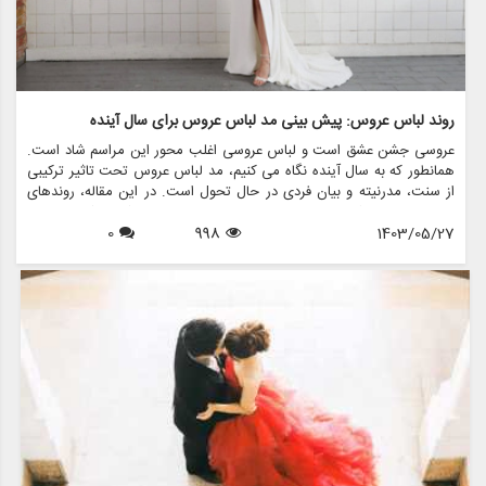
روند لباس عروس: پیش بینی مد لباس عروس برای سال آینده
عروسی جشن عشق است و لباس عروسی اغلب محور این مراسم شاد است.
همانطور که به سال آینده نگاه می کنیم، مد لباس عروس تحت تاثیر ترکیبی
از سنت، مدرنیته و بیان فردی در حال تحول است. در این مقاله، روندهای
لباس عروس را که قرار است بر صحنه عروس تسلط داشته باشند، بررسی
1403/05/27
998
0
خواهیم کرد و بینشی در مورد سبک ها، پارچه ها و رنگ هایی که هر عروس
باید در نظر بگیرد، ارائه می دهیم. علاوه بر این، ما نشان خواهیم داد که
مزون چرخچی چگونه می تواند به عروس ها کمک کند تا لباس رویایی خود
را از طریق خدمات مختلف مانند اجاره، فروش، طراحی و لوازم جانبی پیدا
کنند.