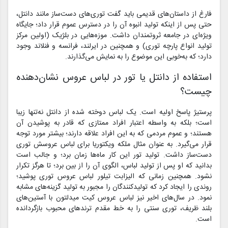
فارغ از داستان‌های قدیمی باید گفت توری‌های دست‌ساز مانند دانتل،
حتی پس از اینکه تولید انبوه آن را در دسترس عموم قرار داد؛ جایگاه
ویژه‌ای در جامعه ثروتمندان داشت. موزه‌هایی در بلژیک (اولین مرکز
تولید انواع پارچه توری) و همچنین در ایرلند، فرانسه و فنلاند وجود
دارد؛ که به‌خوبی این موضوع را به نمایش می‌گذارند.
استفاده از دانتل یا تور در لباس عروس نشان‌دهنده
چیست؟
پرستیژ پاسخ اولیه است. یک لباس دوخته شده از دانتل نه‌تنها زیبا
است؛ بلکه به واسطه اعتبار افراد ممتازی که قادر به پوشیدن آن
هستند؛ و عموم مردمی که به این افراد علاقه دارند؛ بیشتر مورد توجه
قرار می‌گیرد. به عنوان مثال ملکه ویکتوریا برای لباس عروسش توری
دست‌ساز داشت. تولید تور این کار ماه‌ها زمان برد؛ و جالب است
بدانید که او پس از تولید لباس، الگوی آن را از بین برد؛ تا هرگز تکرار
نشود. همچنین زمانی که الیزابت تیلور لباس عروس توری پوشید؛
روندی را ایجاد کرد که تولیدکنندگان را مجبور به تولید گزینه‌های مشابه
نمود. در سال‌های اخیر نیز لباس عروس کیت میدلتون با آستین‌های
بلند ظریف، توری سنتی را به خط مقدم ترندهای محبوب بازگردانده
است.