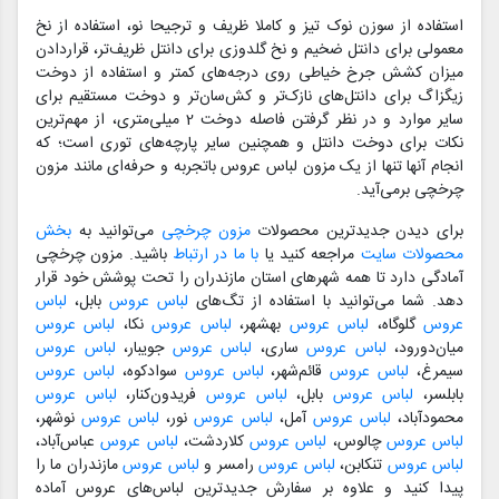
استفاده از سوزن نوک تیز و کاملا ظریف و ترجیحا نو، استفاده از نخ
معمولی برای دانتل ضخیم و نخ گلدوزی برای دانتل ظریف‌تر، قراردادن
میزان کشش جرخ خیاطی روی درجه‌های کمتر و استفاده از دوخت
زیگزاگ برای دانتل‌های نازک‌تر و کش‌سان‌تر و دوخت مستقیم برای
سایر موارد و در نظر گرفتن فاصله دوخت 2 میلی‌متری، از مهم‌ترین
نکات برای دوخت دانتل و همچنین سایر پارچه‌های توری است؛ که
انجام آنها تنها از یک مزون لباس عروس باتجربه و حرفه‌ای مانند مزون
چرخچی برمی‌آید.
برای دیدن جدیدترین محصولات
مزون چرخچی
می‌توانید به
بخش
محصولات سایت
مراجعه کنید یا
با ما در ارتباط
باشید. مزون چرخچی
آمادگی دارد تا همه شهرهای استان مازندران را تحت پوشش خود قرار
دهد. شما می‌توانید با استفاده از تگ‌های
لباس عروس
بابل،
لباس
عروس
گلوگاه،
لباس عروس
بهشهر،
لباس عروس
نکا،
لباس عروس
میان‌دورود،
لباس عروس
ساری،
لباس عروس
جویبار،
لباس عروس
سیمرغ،
لباس عروس
قائم‌شهر،
لباس عروس
سوادکوه،
لباس عروس
بابلسر،
لباس عروس
بابل،
لباس عروس
فریدون‌کنار،
لباس عروس
محمودآباد،
لباس عروس
آمل،
لباس عروس
نور،
لباس عروس
نوشهر،
لباس عروس
چالوس،
لباس عروس
کلاردشت،
لباس عروس
عباس‌آباد،
لباس عروس
تنکابن،
لباس عروس
رامسر و
لباس عروس
مازندران ما را
پیدا کنید و علاوه بر سفارش جدیدترین لباس‌های عروس آماده