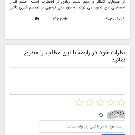
از هیجان، انتظار و سهم نسبتاً زیادی از اضطراب است. چشم انداز
ع
احساسی این تجربه می تواند به طور قابل توجهی بر تصمیم گیری تأثیر
ب
بگذارد و منجر به انتخاب هایی شود که نه تنها سبک شخصی بلکه عوامل
چ
1403/06/29
1432
0
روانی عمیق تری را نیز منعکس می کند. در این مقاله، روانشناسی خرید
6
د
لباس عروس، چگونگی شکل دهی احساسات به تصمیمات و نقش
ح
فروشگاه هایی مانند مزون چرخچی در این فرآیند پیچیده را بررسی
و
خواهیم کرد.
ا
م
ن
نظرات خود در رابطه با این مطلب را مطرح
نمائید