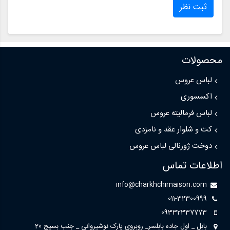
ثبت نظر
محصولات
لباس عروس
اکسسوری
لباس فرمالیته عروس
کت و شلوار عقد و نامزدی
دوخت ژورنالی لباس عروس
اطلاعات تماس
info@charkhchimaison.com
011-32300999
09332337773
بابل _ اول جاده بابلسر_ روبروی پارک نوشیروانی _ جنب بسیج 20