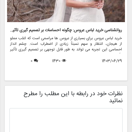
روانشناسی خرید لباس عروس: چگونه احساسات بر تصمیم گیری تأثیر می گذارد
ر
خرید لباس عروس برای بسیاری از عروس ها مراسمی است که اغلب مملو
ل
از هیجان، انتظار و سهم نسبتاً زیادی از اضطراب است. چشم انداز
ع
احساسی این تجربه می تواند به طور قابل توجهی بر تصمیم گیری تأثیر
ب
بگذارد و منجر به انتخاب هایی شود که نه تنها سبک شخصی بلکه عوامل
چ
1403/06/29
1430
0
روانی عمیق تری را نیز منعکس می کند. در این مقاله، روانشناسی خرید
6
د
لباس عروس، چگونگی شکل دهی احساسات به تصمیمات و نقش
ح
فروشگاه هایی مانند مزون چرخچی در این فرآیند پیچیده را بررسی
و
خواهیم کرد.
ا
م
ن
نظرات خود در رابطه با این مطلب را مطرح
نمائید