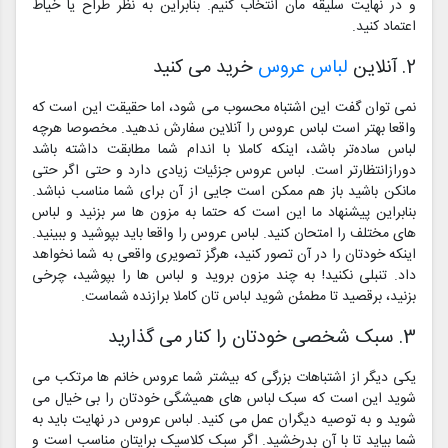
و در نهایت سلیقه مان انتخاب کنیم. بنابراین به نظر طراح یا خیاط
اعتماد کنید.
2. آنلاین
لباس عروس
خرید می کنید
نمی توان گفت این اشتباه محسوب می شود، اما حقیقت این است که
واقعا بهتر است لباس عروس را آنلاین سفارش ندهید. مخصوصا هرچه
لباس ساده‌تر باشد، اینکه کاملا با اندام شما مطابقت داشته باشد
دورازانتظارتر است. لباس عروس جزئیات زیادی دارد و حتی اگر حتی
مانکن باشید باز هم ممکن است جایی از آن برای شما مناسب نباشد.
بنابراین پیشنهاد ما این است که حتما به مزون ها سر بزنید و لباس
های مختلف را امتحان کنید. لباس عروس را واقعا باید بپوشید و ببینید.
اینکه خودتان را در آن تصور کنید، هرگز تصویری واقعی به شما نخواهد
داد. تنبلی نکنید! به چند مزون بروید و لباس ها را بپوشید، چرخی
بزنید، برقصید تا مطمئن شوید لباس تان کاملا برازنده شماست.
3. سبک شخصی خودتان را کنار می گذارید
یکی دیگر از اشتباهات بزرگی که بیشتر شما عروس خانم ها مرتکب می
شوید این است که سبک لباس های همیشگی خودتان را بی خیال می
شوید و به توصیه دیگران عمل می کنید. لباس عروس در نهایت باید به
شما بیاید تا با آن بدرخشید. اگر سبک کلاسیک برایتان مناسب است و