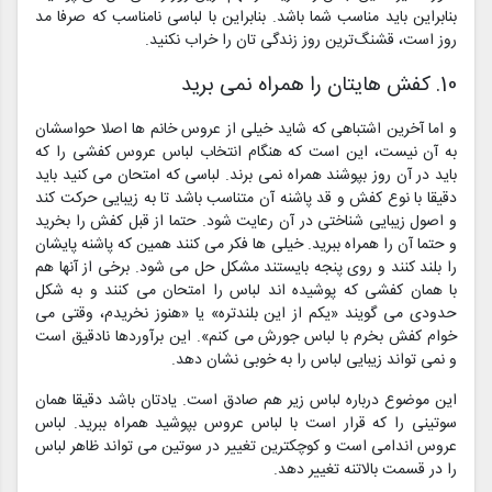
بنابراین باید مناسب شما باشد. بنابراین با لباسی نامناسب که صرفا مد
روز است، قشنگ‌ترین روز زندگی تان را خراب نکنید.
10. کفش هایتان را همراه نمی برید
و اما آخرین اشتباهی که شاید خیلی از عروس خانم ها اصلا حواسشان
به آن نیست، این است که هنگام انتخاب لباس عروس کفشی را که
باید در آن روز بپوشند همراه نمی برند. لباسی که امتحان می کنید باید
دقیقا با نوع کفش و قد پاشنه آن متناسب باشد تا به زیبایی حرکت کند
و اصول زیبایی شناختی در آن رعایت شود. حتما از قبل کفش را بخرید
و حتما آن را همراه ببرید. خیلی ها فکر می کنند همین که پاشنه پایشان
را بلند کنند و روی پنجه بایستند مشکل حل می شود. برخی از آنها هم
با همان کفشی که پوشیده اند لباس را امتحان می کنند و به شکل
حدودی می گویند «یکم از این بلندتره» یا «هنوز نخریدم، وقتی می
خوام کفش بخرم با لباس جورش می کنم». این برآوردها نادقیق است
و نمی تواند زیبایی لباس را به خوبی نشان دهد.
این موضوع درباره لباس زیر هم صادق است. یادتان باشد دقیقا همان
سوتینی را که قرار است با لباس عروس بپوشید همراه ببرید. لباس
عروس اندامی است و کوچکترین تغییر در سوتین می تواند ظاهر لباس
را در قسمت بالاتنه تغییر دهد.