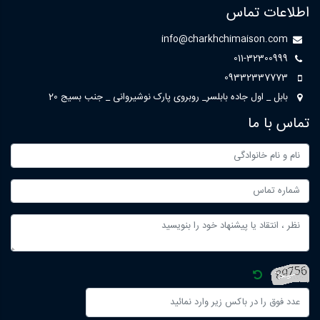
اطلاعات تماس
info@charkhchimaison.com
011-32300999
09332337773
بابل _ اول جاده بابلسر_ روبروی پارک نوشیروانی _ جنب بسیج 20
تماس با ما