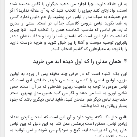
به آن علاقه دارید، چرا اجازه می دهید دیگران با گفتنِ «دمده شده
است» وادارتان کنند چیزی را انتخاب کنید که به آن علاقه ندارید؟ اگر
هم همیشه به سبک مدرن لباس می پوشید، باز هم دلیلی ندارد کسی
به شما بگوید لباس عروس کلاسیک جذاب تر است. سنتی و مدرن
ندارد، هر لباسی که مناسب شماست همان را انتخاب کنید. تنها چیزی
که اهمیت دارد این است که لباستان شما را زیبا و جذاب نشان دهد.
بنابراین توصیه دوست و آشنا را بی خیال شوید و هرچه دوست دارید
را با توجه به معیارهایی که گفتیم انتخاب کنید.
4. همان مدلی را که اول دیده اید می خرید
این یک اشتباه است که در عرض چند دقیقه پس از ورود به اولین
مزون، اولین لباسی را که می بینید می خرید. دلیلش این است که
لباس عروس با توجه به ماهیت زیبایی شناختی که در آن است، حس
شادی آوری به شما می دهد و فکر می کنید همین مدل بهترین است.
حتما چند لباس دیگر هم امتحان کنید، شاید لباس دیگری باشد که جلوه
بسیار زیباتری به شما ببخشد.
بااین حال یک نکته وجود دارد و آن این است که امتحان کردن تعداد
زیادی لباس، ممکن است برعکس عمل کند. به این دلیل که بین لباس
های زیادی که پوشیده اید، گیج و سردرگم می شوید و نمی توانید به
درستی انتخاب کنید.