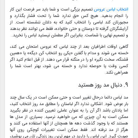
انتخاب لباس عروس
تصمیم بزرگی است و شما باید سر فرصت این کار
را انجام بدهید. هیچ کس حق ندارد شما را تحت فشار بگذارد و
مجبورتان کند لباسی را انتخاب کنید که به دلتان ننشسته است. از
آرایشگرتان گرفته تا دوستان و حتی خانواده، فقط می توانند نظر بدهند
و تصمیم نهایی با شماست. بنابراین اگر مطمئن نیستید لباس را نخرید.
گاهی اوقات اطرافیان بعد از چند لباس که عروس امتحان می کند،
خسته می شوند و مدام با گفتن «یکی رو انتخاب کن دیگه» یا «همین
قشنگه، سخت نگیر» او را در منگنه قرار می دهند. از قبل اعلام کنید اگر
کسی وقت یا حوصله ندارد و خسته می شود، بهتر است شما را
همراهی نکند.
9. دنبال مد روز هستید
مد لباس دائما درحال تغییر است و حتی ممکن است در یک سال چند
بار عوض شود. اشکالی ندارد اگر لباستان را مطابق مد روز انتخاب کنید،
اما یادتان باشد اگر آن را به عنوان عاملی تعیین کننده در نظر بگیرید
ممکن است به آن چیزی که می خواهید نرسید. بسیاری از مدل ها
هستند که با وجود گذشت دهه ها همچنان از آنها استفاده می کنند و
هرگز از مد نرفته اند. فقط ممکن است تغییرات کوچکی روی آنها
صورت گیرد. این لباس را دارید در مهم ترین روز زندگی تان می پوشید،