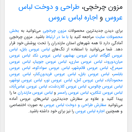
مزون چرخچی،
طراحی و دوخت لباس
عروس
و
اجاره لباس عروس
برای دیدن جدیدترین محصولات
مزون چرخچی
می‌توانید به
بخش
محصولات سایت
مراجعه کنید یا
با ما در ارتباط
باشید. مزون چرخچی
آمادگی دارد تا همه شهرهای استان مازندران را تحت پوشش خود قرار
دهد. شما می‌توانید با استفاده از تگ‌های
لباس عروس بابل
،
لباس
عروس گلوگاه
،
لباس عروس بهشهر
،
لباس عروس نکا
،
لباس عروس
میان‌دورود
،
لباس عروس ساری
،
لباس عروس جویبار
،
لباس عروس
سیمرغ
،
لباس عروس قائم‌شهر
،
لباس عروس سوادکوه
،
لباس عروس
بابلسر
،
لباس عروس بابل
،
لباس عروس فریدون‌کنار
،
لباس عروس
محمودآباد
،
لباس عروس آمل
،
لباس عروس نور
،
لباس عروس نوشهر
،
لباس عروس چالوس
،
لباس عروس کلاردشت
،
لباس عروس عباس‌آباد
،
لباس عروس تنکابن
،
لباس عروس رامسر
و
لباس عروس مازندران
ما را
پیدا کنید و علاوه بر سفارش جدیدترین لباس‌های عروس آماده
می‌توانید
سفارش طراحی و دوخت لباس عروس
به صورت اختصاصی
و همچنین
اجاره لباس عروس
را نیز برای خود داشته باشید.