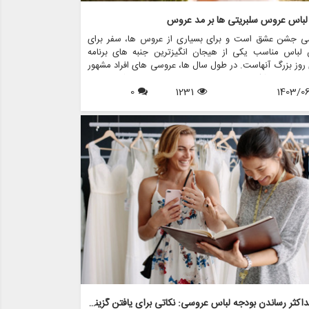
 لباس عروس سلبریتی ها بر مد عروس
ی جشن عشق است و برای بسیاری از عروس ها، سفر برای
ن لباس مناسب یکی از هیجان انگیزترین جنبه های برنامه
روز بزرگ آنهاست. در طول سال ها، عروسی های افراد مشهور
مهمی در شکل دهی به روند مد لباس عروس داشته اند. از
1403/0
1231
0
های نمادین ستاره های هالیوود گرفته تا لباس های عروسی
تی که توجه جهانیان را به خود جلب می کنند، این عروسی
رمخاطب تاثیری موج دار در انتخاب عروس ها برای پوشیدن
. این مقاله به بررسی تأثیر لباس های عروسی افراد مشهور بر
وس می پردازد و بررسی می کند که چگونه این لباس های پر
 برق الهام بخش روندها، انتخاب ها و حتی خدمات ارائه شده
 فروشگاه هایی مانند مزون چرخچی هستند.
به حداکثر رساندن بودجه لباس عروسی: نکاتی برای یافتن گزینه های مقرون به صرفه