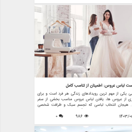
باس معمولاً فقط یک بار پوشیده می شود. خوشبختانه اجاره
عروس به عنوان یک راه حل فزاینده محبوب و کاربردی برای
 های مدرن مطرح شده است. در این مقاله، مزایای متعدد
 لباس عروس را بررسی می کنیم و نشان می دهیم که چگونه
واند هم مقرون به صرفه و هم راحت باشد. همچنین مزون
ی را به شما معرفی خواهیم کرد، فروشگاهی که در زمینه
 لباس عروس، فروش، طرح های سفارشی و کلیه اقلام مربوط
وس فعالیت می کند.
ست لباس عروس: اطمینان از تناسب کامل
ی یکی از مهم ترین رویدادهای زندگی هر فرد است و برای
ری از عروس ها، یافتن لباس عروس مناسب بخشی از سفر
 هیجان انتخاب لباسی که تجسم سبک و ظرافت شخصی
 اغلب تنها با پیش بینی روز بزرگ مطابقت دارد. با این حال،
1403/0
986
0
ز جنبه های حیاتی که می تواند تجربه عروسی را ایجاد کند یا
ن ببرد، فرآیند تناسب است. هنر یراق آلات لباس عروس فقط
 پارچه نیست. این در مورد خلق شاهکاری است که زیبایی و