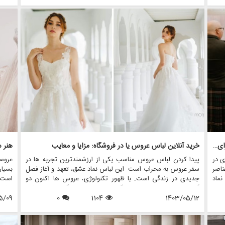
تلف
بزرگ، نیاز به آماده سازی دقیق دارد. اینجاست که مفهوم تمرین
این ل
مزون
لباس عروس مطرح می شود. در این مقاله، اهمیت تمرین لباس
لباس 
د را
عروس را بررسی خواهیم کرد، نکاتی را برای دستیابی به تناسب بی
عروس
عیب و نقص به اشتراک می گذاریم، و نشان می دهیم که چگونه
اجاره
فروشگاه هایی مانند مزون چرخچی می توانند به شما در این فرآیند
می ت
مهم کمک کنند.
چرخچ
اجاره
به عر
شکستن سنت: جایگزین های منحصر به فرد لباس عروس برای عروس جسور
خرید آنلاین لباس عروس یا در فروشگاه: مزایا و معایب
هنر 
ی در
پیدا کردن لباس عروس مناسب یکی از ارزشمندترین تجربه ها در
عروس
اصر
سفر عروس به محراب است. این لباس نماد عشق، تعهد و آغاز فصل
بسیا
ماد
جدیدی در زندگی است. با ظهور تکنولوژی، عروس ها اکنون دو
است.
ی از
گزینه اصلی برای خرید دارند: آنلاین یا درون فروشگاهی. هر روشی
باشد،
د و
1403/05/12
1104
0
مزایا و معایب خاص خود را دارد، که باعث می شود عروس ها به
5/09
یکی ا
د که
دقت انتخاب های خود را بسنجید. در این مقاله، مزایا و معایب
از بی
روس
خرید لباس عروس آنلاین و فروشگاهی را بررسی خواهیم کرد، و
تغییر