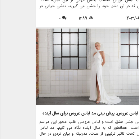
اب لباس عروس مناسب بخش مهمی از این تجربه است.
ی که در آن عشق خود را جشن می گیرید، نقشی حیاتی در
ن سبک و سیلوئت لباس شما ایفا می کند. چه در یک ساحل
1403/0
1289
0
 زده، چه در باغی پر از شکوفه، یا در دیوارهای زیبای یک سالن
گویید «من می کنم»، لباس شما نه تنها باید سبک شما را
 کند، بلکه باید با فضای مکان انتخابی تان هماهنگ باشد.
ین مقاله به بررسی نحوه انتخاب لباس عروس مناسب برای
های مختلف می پردازیم و مزون چرخچی چگونه می تواند به
ر تحقق لباس رویایی تان کمک کند.
 لباس عروس: پیش بینی مد لباس عروس برای سال آینده
ی جشن عشق است و لباس عروسی اغلب محور این مراسم
است. همانطور که به سال آینده نگاه می کنیم، مد لباس
تحت تاثیر ترکیبی از سنت، مدرنیته و بیان فردی در حال