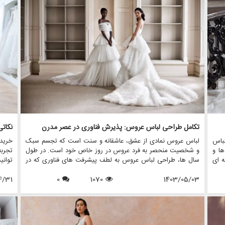
 این
چگونگی مزون چرخچی - فروشگاه همه کاره ای که اجاره لباس
اعتما
لباس
عروس، فروش، خدمات طراحی و دوخت، لوازم جانبی عروس و تمام
اند
اقلام مرتبط با عروس — می تواند تجربه شما را بدون توجه به
ترجیح خرید شما افزایش دهد.
تکامل طراحی لباس عروس: پذیرش فناوری در عصر مدرن
باس
لباس عروس نمادی از عشق، عاشقانه و سنت است که تجسم سبک
خرید 
ها و
و شخصیت منحصر به فرد عروس در روز خاص خود است. در طول
تجربه
ه ای
سال ها، طراحی لباس عروس به لطف پیشرفت های فناوری که در
توان
وزی،
نحوه ایجاد، طراحی و شخصی سازی لباس ها متحول شده است،
لباس
این
1403/05/03
1070
0
به طور قابل توجهی تکامل یافته است. در این مقاله، نقش
4/31
شاهزا
س می
تکنولوژی در طراحی لباس عروس مدرن را بررسی خواهیم کرد، با
زیاد،
شرو
تمرکز بر این که مزون چرخچی، یک فروشگاه پیشرو عروس، چگونه
باشد.
عروس
از تکنولوژی استفاده می کند تا تجربه ای یکپارچه و نوآورانه را برای
نکات 
عروس هایی که به دنبال لباس رویایی خود هستند، ارائه دهد.
تمرکز