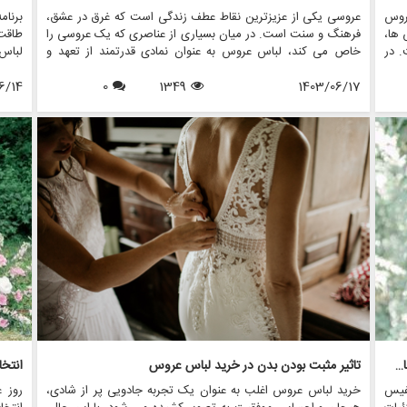
روس
عروسی یکی از عزیزترین نقاط عطف زندگی است که غرق در عشق،
برنام
 ها،
فرهنگ و سنت است. در میان بسیاری از عناصری که یک عروسی را
طاقت
. در
خاص می کند، لباس عروس به عنوان نمادی قدرتمند از تعهد و
لباس 
ی ها
جشن برجسته است. تاریخچه سنت های لباس عروس به اندازه
لباس
نیته
1403/06/17
1349
0
فرهنگ هایی که از آن سرچشمه می گیرند متنوع است و ارزش
6/14
عروسی
م از
های اجتماعی، آداب و رسوم منطقه ای و داستان های شخصی را
ریزی 
ه را
منعکس می کند. در این مقاله، سیر تکاملی شگفت انگیز سنت
زیبا 
هایی
های لباس عروسی در سراسر جهان را بررسی می کنیم و نشان می
در ای
اهای
دهیم که چگونه این آداب و رسوم در طول زمان تغییر کرده اند و
عروس
معنای امروزی آنها چیست.
مانند
تان ک
تزیینات نفیس: منجوق، پولک دوزی و گلدوزی در طراحی لباس عروس
تاثیر مثبت بودن بدن در خرید لباس عروس
فیس
خرید لباس عروس اغلب به عنوان یک تجربه جادویی پر از شادی،
روز 