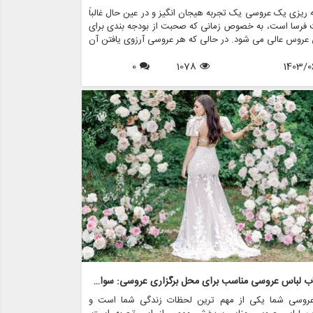
ه ریزی یک عروسی یک تجربه هیجان انگیز و در عین حال غالباً
 فرسا است، به خصوص زمانی که صحبت از بودجه بندی برای
عروس عالی می شود. در حالی که هر عروسی آرزوی یافتن آن
 مجلسی خیره کننده را دارد، واقعیت این است که لباس
1403/0
1078
0
 می تواند با قیمت گزافی همراه باشد. با این حال، با برنامه
دقیق و استراتژی های خرید هوشمند، می توانید گزینه های
و مقرون به صرفه را بدون از دست دادن سبک یا کیفیت بیابید.
ن مقاله، نکات مختلفی را برای به حداکثر رساندن بودجه لباس
 بررسی خواهیم کرد، از جمله اینکه چگونه فروشگاه هایی
 مزون چرخچی می توانند به شما در رسیدن به دیدگاه عروسی
مک کنند، بدون اینکه پولی از دست بدهید.
انتخاب لباس عروسی مناسب برای محل برگزاری عروسی: سواحل، باغ ها و سالن های رقص
عروسی شما یکی از مهم ترین لحظات زندگی شما است و