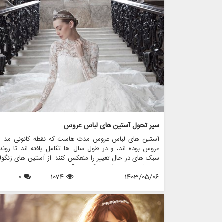
جسور هستید که به دنبال بیانیه ای در روز خاص خود هستید،
مقاله به بررسی برخی از جایگزین های هیجان انگیز برای 
عروس کلاسیک می پردازد و اینکه مزون چرخچی چگونه می تو
به شما در پیدا کردن یا ایجاد ظاهری عالی کمک کند.
سیر تحول آستین های لباس عروس
آستین های لباس عروس مدت هاست که نقطه کانونی مد ل
عروس بوده اند، و در طول سال ها تکامل یافته اند تا روند
سبک های در حال تغییر را منعکس کنند. از آستین های زنگول
رمانتیک دوران ویکتوریا گرفته تا آستین های زیبای اسقف امر
1403/05/06
1074
0
هر طرحی جذابیت و شخصیت منحصر به فرد خود را دارد. در 
مقاله، به بررسی تحولات شگفت انگیز آستین های لباس عرو
پردازیم و بررسی می کنیم که مزون چرخچی، یک فروشگاه پی
عروس، چگونه این عناصر جاودانه را در مجموعه نفیس لباس 
خود گنجانده است.