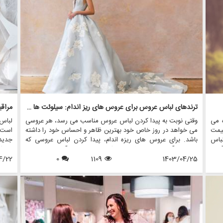
می د
ترندهای لباس عروس برای عروس های ریز اندام: سیلوئت ها و استایل های جذاب
 می
وقتی نوبت به پیدا کردن لباس عروس مناسب می رسد، هر عروسی
لباس
یمت
می خواهد در روز خاص خود بهترین ظاهر و احساس خود را داشته
است ک
لباس
باشد. برای عروس های ریزه اندام، پیدا کردن لباس عروسی که
جدید
آوری
چارچوب آنها را برجسته کند و سبک منحصر به فرد آنها را به نمایش
بوتیک
 می
1403/04/25
1109
0
بگذارد، می تواند کمی چالش برانگیز باشد. با این حال، با دانش و
4/22
میراث
نبال
راهنمایی صحیح، عروس های ریزه اندام می توانند لباس عروس
طول ع
مناسبی را بیابند که مکمل قد آنها باشد و در روز بزرگ خود احساس
یک شاهزاده خانم را به آنها بدهد.