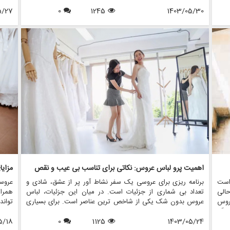
برای
توجه قرار می گیرد، جواهرات مناسب می تواند مجموعه شما را
تحول 
 به
1403/05/30
1245
0
ارتقا دهد و استایل شما را منعکس کند. در این مقاله، نحوه تزیین
5/27
صحنه
اله،
لباس عروسی خود را با جواهرات بیان می کنیم تا اطمینان حاصل
مورد
 در
شود که در روز خاص خود بدرخشید. ما همچنین نشان خواهیم داد
بگیرد
 می
که مزون چرخچی چگونه می تواند به شما در یافتن اکسسوری های
چرخچ
شما
عروس مناسب برای تکمیل لباس شما کمک کند.
خود ر
جانبی
اهمیت پرو لباس عروس: نکاتی برای تناسب بی عیب و نقص
مزای
است
برنامه ریزی برای عروسی یک سفر نشاط آور پر از عشق، شادی و
عروس
الی
تعداد بی شماری از جزئیات است. در میان این جزئیات، لباس
همراه
روس
عروس بدون شک یکی از شاخص ترین عناصر است. برای بسیاری
تواند
رهنگ
از عروس ها، یافتن لباس مجلسی عالی رویایی است که به حقیقت
عروس
رایی
1403/05/24
1125
0
پیوسته است، اما اطمینان از تناسب بی عیب و نقص آن در روز
5/18
عروس