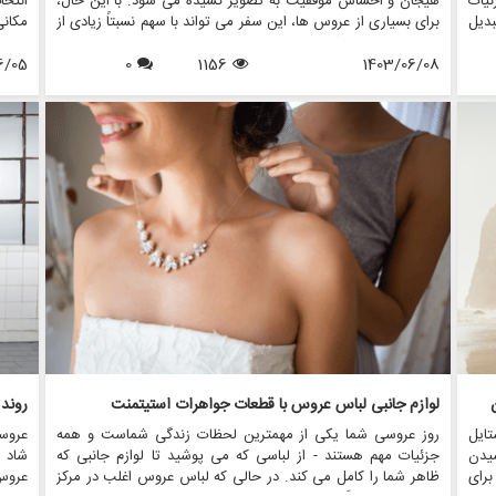
ئیات
هیجان و احساس موفقیت به تصویر کشیده می شود. با این حال،
انتخ
دیل
برای بسیاری از عروس ها، این سفر می تواند با سهم نسبتاً زیادی از
مکان
این
اضطراب همراه باشد، به ویژه وقتی صحبت از تصویر بدنی به میان
تعیی
ررسی
1403/06/08
1156
0
می آید. افزایش حرکت مثبت بدن به طور قابل توجهی بر نحوه
6/05
آفتاب
انند
برخورد عروس ها برای خرید لباس عروس تأثیر گذاشته و محیطی
رقص ب
را ایجاد می کند که عشق به خود و پذیرش را تشویق می کند. این
منعکس
مقاله تاثیر مثبت بودن بدن بر خرید لباس عروس و اینکه چگونه
در ا
فروشگاه هایی مانند مزون چرخچی در ایجاد تجربیات فراگیر و
سالن 
توانمند برای همه عروس ها پیشرو هستند را بررسی می کند.
شما د
لوازم جانبی لباس عروس با قطعات جواهرات استیتمنت
روند
ایل
روز عروسی شما یکی از مهمترین لحظات زندگی شماست و همه
عروس
یدن
جزئیات مهم هستند - از لباسی که می پوشید تا لوازم جانبی که
شاد 
برای
ظاهر شما را کامل می کند. در حالی که لباس عروس اغلب در مرکز
عروس 