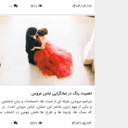
لباس عروس مورد توجه قرار گرفته است، عروس های بیشتری 
1403/06/02
1201
0
لباس عروسی غیر سفید انتخاب می کنند که شخصیت منحصر
فرد آنها و جوهر داستان عشق آنها را منعکس می کند. در این مق
گزینه های مختلف لباس عروس غیرسفید را بررسی می کنیم،
مورد نحوه انتخاب استایل مناسب برای روز خاص خود بحث
کنیم و نشان می دهیم که مزون چرخچی چگونه می تواند به 
در پیدا کردن یا ایجاد لباس مناسب کمک کند.
اهمیت رنگ در نمادگرایی لباس عروس
مراسم عروسی ملیله ای از سنت ها، احساسات و بیان شخصی 
و یکی از مهم ترین عناصر این جشن، لباس عروس است. در ح
که سبک ها، پارچه ها و طرح ها نقش مهمی در انتخاب ع
دارند، رنگ لباس عروس نمادگرایی عمیقی دارد که فراتر از ف
1403/05/26
1221
0
ها و نسل ها است. در این مقاله، اهمیت رنگ را در نمادگ