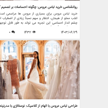
خرید لباس عروس برای بسیاری از عروس ها مراسمی است
اغلب مملو از هیجان، انتظار و سهم نسبتاً زیادی از اضطراب 
چشم انداز احساسی این تجربه می تواند به طور قابل توجه
تصمیم گیری تأثیر بگذارد و منجر به انتخاب هایی شود که نه 
1403/06/29
1432
0
سبک شخصی بلکه عوامل روانی عمیق تری را نیز منعکس می ک
در این مقاله، روانشناسی خرید لباس عروس، چگونگی شکل 
احساسات به تصمیمات و نقش فروشگاه هایی مانند مزون چر
در این فرآیند پیچیده را بررسی خواهیم کرد.