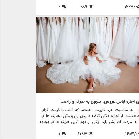
است. در این مقاله، روندهای لباس عروس را که قرار است بر
1403/0
999
0
 عروس تسلط داشته باشند، بررسی خواهیم کرد و بینشی در
 سبک ها، پارچه ها و رنگ هایی که هر عروس باید در نظر
، ارائه می دهیم. علاوه بر این، ما نشان خواهیم داد که مزون
ی چگونه می تواند به عروس ها کمک کند تا لباس رویایی
ا از طریق خدمات مختلف مانند اجاره، فروش، طراحی و لوازم
 پیدا کنند.
ای اجاره لباس عروس: مقرون به صرفه و راحت
ی ها مناسبت های تاریخی هستند که اغلب با قیمت گزافی
 هستند. از اجاره مکان گرفته تا پذیرایی و دکور، هزینه ها می
 به سرعت افزایش یابد. یکی از مهم ترین هزینه ها در بودجه
ی، لباس عروس است. برای بسیاری از عروس ها، خرید لباس
1403/0
1083
0
 می تواند بسیار سخت باشد، به خصوص با توجه به اینکه