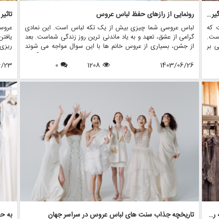
روانشناسی خرید لباس عروس: چگونه احساسات بر تصمیم گیری تأثیر می گذارد
رونمایی از رازهای حفظ لباس عروس
تاثیر
 که
لباس عروسی شما چیزی بیش از یک تکه لباس است. این نمادی
عروس
است.
گرامی از عشق، تعهد و به یاد ماندنی ترین روز زندگی شماست. بعد
یافت
ی بر
از جشن، بسیاری از عروس خانم ها با این سوال مواجه می شوند
ریزی 
تنها
که با لباس عروسم چه کنم؟ در حالی که برخی ممکن است آن را
نقش 
ند.
1403/06/26
1208
0
بفروشند یا اهدا کنند، برخی دیگر ترجیح می دهند آن را برای نسل
6/23
لباس 
دهی
های آینده یا به دلایل احساسی حفظ کنند. در این مقاله، ما رازهای
سلطن
خچی
حفظ لباس عروس را بررسی می کنیم و اطمینان حاصل می کنیم که
های پ
لباس شما به زیبایی روزی که آن را پوشیده اید، باقی می ماند.
دارند
همچنین نشان خواهیم داد که چگونه فروشگاه هایی مانند مزون
مد عر
چرخچی می توانند به عروس ها در همه چیز از اجاره تا نگهداری
زرق و
کمک کنند.
توسط
طراحی لباس عروس با الهام از کلاسیک: نوستالژی با مدرنیته روبرو می شود
تاریخچه جذاب سنت های لباس عروس در سراسر جهان