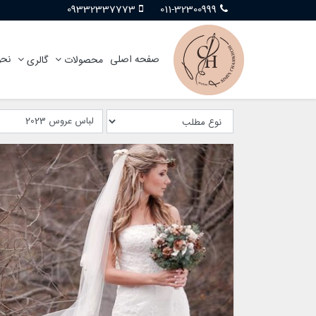
09332337773
011-32300999
صفحه اصلی
نحو
محصولات
گالری