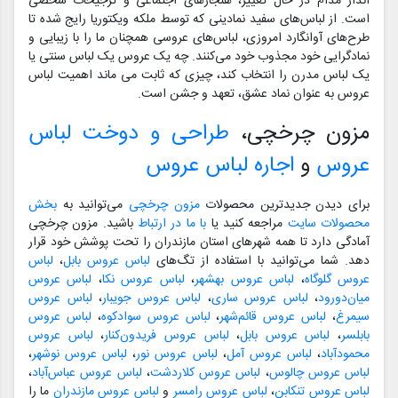
انداز مدام در حال تغییر، هنجارهای اجتماعی و ترجیحات شخصی
است. از لباس‌های سفید نمادینی که توسط ملکه ویکتوریا رایج شده تا
طرح‌های آوانگارد امروزی، لباس‌های عروسی همچنان ما را با زیبایی و
نمادگرایی خود مجذوب خود می‌کنند. چه یک عروس یک لباس سنتی یا
یک لباس مدرن را انتخاب کند، چیزی که ثابت می ماند اهمیت لباس
عروس به عنوان نماد عشق، تعهد و جشن است.
مزون چرخچی،
طراحی و دوخت لباس
عروس
و
اجاره لباس عروس
برای دیدن جدیدترین محصولات
مزون چرخچی
می‌توانید به
بخش
محصولات سایت
مراجعه کنید یا
با ما در ارتباط
باشید. مزون چرخچی
آمادگی دارد تا همه شهرهای استان مازندران را تحت پوشش خود قرار
دهد. شما می‌توانید با استفاده از تگ‌های
لباس عروس بابل
،
لباس
عروس گلوگاه
،
لباس عروس بهشهر
،
لباس عروس نکا
،
لباس عروس
میان‌دورود
،
لباس عروس ساری
،
لباس عروس جویبار
،
لباس عروس
سیمرغ
،
لباس عروس قائم‌شهر
،
لباس عروس سوادکوه
،
لباس عروس
بابلسر
،
لباس عروس بابل
،
لباس عروس فریدون‌کنار
،
لباس عروس
محمودآباد
،
لباس عروس آمل
،
لباس عروس نور
،
لباس عروس نوشهر
،
لباس عروس چالوس
،
لباس عروس کلاردشت
،
لباس عروس عباس‌آباد
،
لباس عروس تنکابن
،
لباس عروس رامسر
و
لباس عروس مازندران
ما را