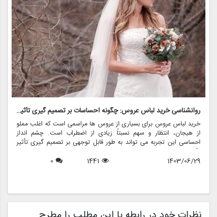
روانشناسی خرید لباس عروس: چگونه احساسات بر تصمیم گیری تأثیر می گذارد
ر
خرید لباس عروس برای بسیاری از عروس ها مراسمی است که اغلب مملو
ل
از هیجان، انتظار و سهم نسبتاً زیادی از اضطراب است. چشم انداز
ع
احساسی این تجربه می تواند به طور قابل توجهی بر تصمیم گیری تأثیر
ب
بگذارد و منجر به انتخاب هایی شود که نه تنها سبک شخصی بلکه عوامل
چ
1403/06/29
1441
0
روانی عمیق تری را نیز منعکس می کند. در این مقاله، روانشناسی خرید
6
د
لباس عروس، چگونگی شکل دهی احساسات به تصمیمات و نقش
ح
فروشگاه هایی مانند مزون چرخچی در این فرآیند پیچیده را بررسی
و
خواهیم کرد.
ا
م
ن
نظرات خود در رابطه با این مطلب را مطرح