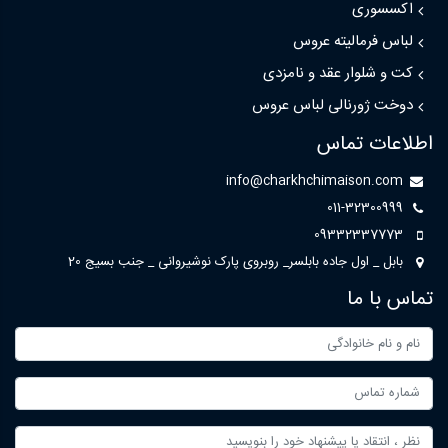
اکسسوری
لباس فرمالیته عروس
کت و شلوار عقد و نامزدی
دوخت ژورنالی لباس عروس
اطلاعات تماس
info@charkhchimaison.com
011-32300999
09332337773
بابل _ اول جاده بابلسر_ روبروی پارک نوشیروانی _ جنب بسیج 20
تماس با ما