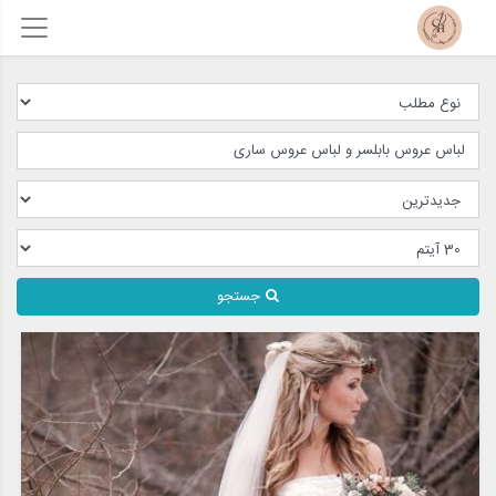
جستجو