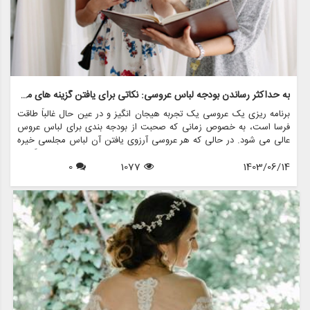
به حداکثر رساندن بودجه لباس عروسی: نکاتی برای یافتن گزینه های مقرون به صرفه
برنامه ریزی یک عروسی یک تجربه هیجان انگیز و در عین حال غالباً طاقت
فرسا است، به خصوص زمانی که صحبت از بودجه بندی برای لباس عروس
عالی می شود. در حالی که هر عروسی آرزوی یافتن آن لباس مجلسی خیره
کننده را دارد، واقعیت این است که لباس عروسی می تواند با قیمت گزافی
1403/06/14
1077
0
همراه باشد. با این حال، با برنامه ریزی دقیق و استراتژی های خرید
هوشمند، می توانید گزینه های زیبا و مقرون به صرفه را بدون از دست دادن
سبک یا کیفیت بیابید. در این مقاله، نکات مختلفی را برای به حداکثر رساندن
بودجه لباس عروس بررسی خواهیم کرد، از جمله اینکه چگونه فروشگاه هایی
مانند مزون چرخچی می توانند به شما در رسیدن به دیدگاه عروسی تان
کمک کنند، بدون اینکه پولی از دست بدهید.