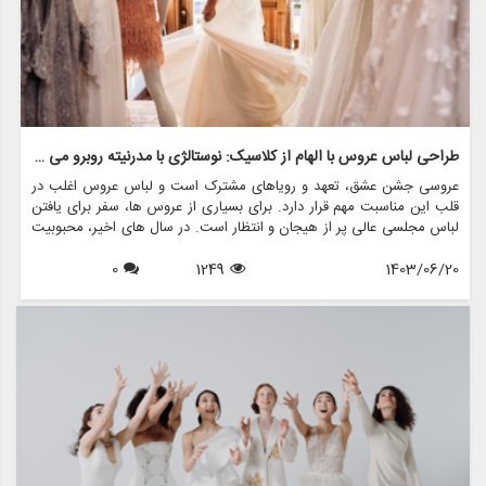
طراحی لباس عروس با الهام از کلاسیک: نوستالژی با مدرنیته روبرو می شود
عروسی جشن عشق، تعهد و رویاهای مشترک است و لباس عروس اغلب در
قلب این مناسبت مهم قرار دارد. برای بسیاری از عروس ها، سفر برای یافتن
لباس مجلسی عالی پر از هیجان و انتظار است. در سال های اخیر، محبوبیت
لباس های عروسی با الهام از قدیمی ها افزایش یافته است و ترکیبی منحصر
1403/06/20
1249
0
به فرد از نوستالژی و مدرنیته را ارائه می دهد. این مقاله جذابیت طراحی
لباس عروس با الهام از کلاسیک را بررسی می کند، این که چگونه ماهیت
دوران گذشته را در کنار عناصر معاصر به تصویر می کشد، و چگونه فروشگاه
هایی مانند مزون چرخچی می توانند به عروس ها کمک کنند تا رویاهای
قدیمی خود را زنده کنند.