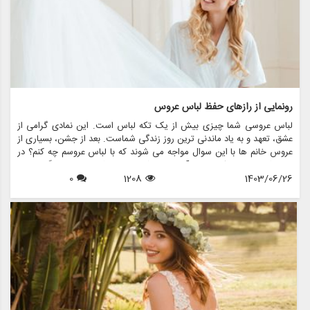
رونمایی از رازهای حفظ لباس عروس
لباس عروسی شما چیزی بیش از یک تکه لباس است. این نمادی گرامی از
عشق، تعهد و به یاد ماندنی ترین روز زندگی شماست. بعد از جشن، بسیاری از
عروس خانم ها با این سوال مواجه می شوند که با لباس عروسم چه کنم؟ در
حالی که برخی ممکن است آن را بفروشند یا اهدا کنند، برخی دیگر ترجیح
1403/06/26
1208
0
می دهند آن را برای نسل های آینده یا به دلایل احساسی حفظ کنند. در این
مقاله، ما رازهای حفظ لباس عروس را بررسی می کنیم و اطمینان حاصل می
کنیم که لباس شما به زیبایی روزی که آن را پوشیده اید، باقی می ماند.
همچنین نشان خواهیم داد که چگونه فروشگاه هایی مانند مزون چرخچی می
توانند به عروس ها در همه چیز از اجاره تا نگهداری کمک کنند.