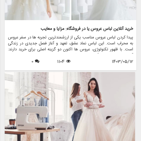
خرید آنلاین لباس عروس یا در فروشگاه: مزایا و معایب
پیدا کردن لباس عروس مناسب یکی از ارزشمندترین تجربه ها در سفر عروس
به محراب است. این لباس نماد عشق، تعهد و آغاز فصل جدیدی در زندگی
است. با ظهور تکنولوژی، عروس ها اکنون دو گزینه اصلی برای خرید دارند:
آنلاین یا درون فروشگاهی. هر روشی مزایا و معایب خاص خود را دارد، که
1403/05/12
1104
0
باعث می شود عروس ها به دقت انتخاب های خود را بسنجید. در این مقاله،
مزایا و معایب خرید لباس عروس آنلاین و فروشگاهی را بررسی خواهیم کرد،
و چگونگی مزون چرخچی - فروشگاه همه کاره ای که اجاره لباس عروس،
فروش، خدمات طراحی و دوخت، لوازم جانبی عروس و تمام اقلام مرتبط با
عروس — می تواند تجربه شما را بدون توجه به ترجیح خرید شما افزایش
دهد.