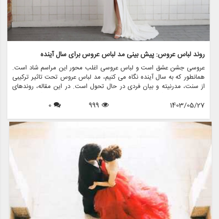
روند لباس عروس: پیش بینی مد لباس عروس برای سال آینده
عروسی جشن عشق است و لباس عروسی اغلب محور این مراسم شاد است.
همانطور که به سال آینده نگاه می کنیم، مد لباس عروس تحت تاثیر ترکیبی
از سنت، مدرنیته و بیان فردی در حال تحول است. در این مقاله، روندهای
لباس عروس را که قرار است بر صحنه عروس تسلط داشته باشند، بررسی
1403/05/27
999
0
خواهیم کرد و بینشی در مورد سبک ها، پارچه ها و رنگ هایی که هر عروس
باید در نظر بگیرد، ارائه می دهیم. علاوه بر این، ما نشان خواهیم داد که
مزون چرخچی چگونه می تواند به عروس ها کمک کند تا لباس رویایی خود
را از طریق خدمات مختلف مانند اجاره، فروش، طراحی و لوازم جانبی پیدا
کنند.