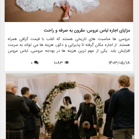
مزایای اجاره لباس عروس: مقرون به صرفه و راحت
عروسی ها مناسبت های تاریخی هستند که اغلب با قیمت گزافی همراه
هستند. از اجاره مکان گرفته تا پذیرایی و دکور، هزینه ها می تواند به سرعت
افزایش یابد. یکی از مهم ترین هزینه ها در بودجه عروسی، لباس عروس
است. برای بسیاری از عروس ها، خرید لباس عروس می تواند بسیار سخت
1403/05/18
1083
0
باشد، به خصوص با توجه به اینکه این لباس معمولاً فقط یک بار پوشیده می
شود. خوشبختانه اجاره لباس عروس به عنوان یک راه حل فزاینده محبوب و
کاربردی برای عروس های مدرن مطرح شده است. در این مقاله، مزایای
متعدد اجاره لباس عروس را بررسی می کنیم و نشان می دهیم که چگونه می
تواند هم مقرون به صرفه و هم راحت باشد. همچنین مزون چرخچی را به
شما معرفی خواهیم کرد، فروشگاهی که در زمینه اجاره لباس عروس، فروش،
طرح های سفارشی و کلیه اقلام مربوط به عروس فعالیت می کند.