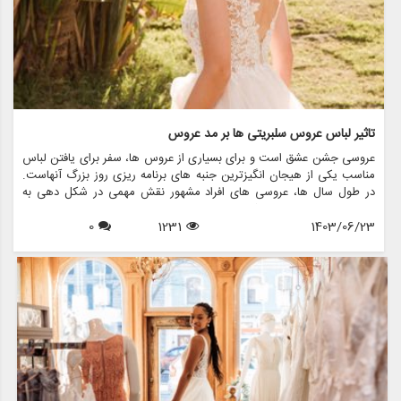
تاثیر لباس عروس سلبریتی ها بر مد عروس
عروسی جشن عشق است و برای بسیاری از عروس ها، سفر برای یافتن لباس
مناسب یکی از هیجان انگیزترین جنبه های برنامه ریزی روز بزرگ آنهاست.
در طول سال ها، عروسی های افراد مشهور نقش مهمی در شکل دهی به
روند مد لباس عروس داشته اند. از لباس های نمادین ستاره های هالیوود
1403/06/23
1231
0
گرفته تا لباس های عروسی سلطنتی که توجه جهانیان را به خود جلب می
کنند، این عروسی های پرمخاطب تاثیری موج دار در انتخاب عروس ها برای
پوشیدن دارند. این مقاله به بررسی تأثیر لباس های عروسی افراد مشهور بر
مد عروس می پردازد و بررسی می کند که چگونه این لباس های پر زرق و
برق الهام بخش روندها، انتخاب ها و حتی خدمات ارائه شده توسط فروشگاه
هایی مانند مزون چرخچی هستند.