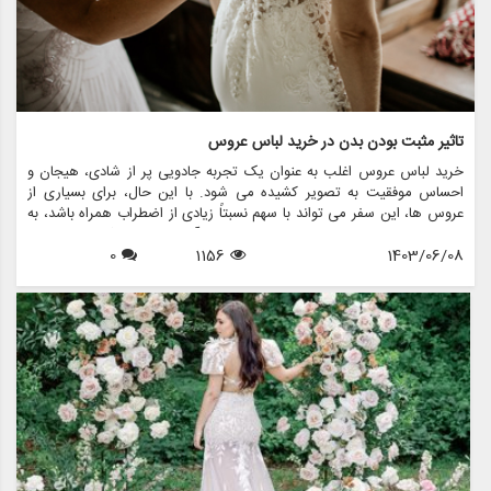
تاثیر مثبت بودن بدن در خرید لباس عروس
خرید لباس عروس اغلب به عنوان یک تجربه جادویی پر از شادی، هیجان و
احساس موفقیت به تصویر کشیده می شود. با این حال، برای بسیاری از
عروس ها، این سفر می تواند با سهم نسبتاً زیادی از اضطراب همراه باشد، به
ویژه وقتی صحبت از تصویر بدنی به میان می آید. افزایش حرکت مثبت بدن
1403/06/08
1156
0
به طور قابل توجهی بر نحوه برخورد عروس ها برای خرید لباس عروس تأثیر
گذاشته و محیطی را ایجاد می کند که عشق به خود و پذیرش را تشویق می
کند. این مقاله تاثیر مثبت بودن بدن بر خرید لباس عروس و اینکه چگونه
فروشگاه هایی مانند مزون چرخچی در ایجاد تجربیات فراگیر و توانمند برای
همه عروس ها پیشرو هستند را بررسی می کند.