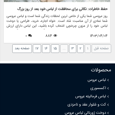
حفظ خاطرات: نکاتی برای محافظت از لباس خود بعد از روز بزرگ
روز عروسی شما یکی از خاص ترین لحظات زندگی شما است و لباس عروسی
شما نمادی از آن مناسبت شاد است. خواه اجاره، خرید، طراحی یا دوخت
لباس خود را از مزون چرخچی انتخاب کرده باشید، این لباس دارای ارزش
احساسی و خاطراتی است که برای سال های آینده دوست دارید آن ها را
1403/04/04
884
0
گرامی بدارید. برای اطمینان از اینکه لباس شما در شرایط بکر باقی می ماند و
می تواند به عنوان یک میراث ارزشمند به ارث برسد، ضروری است که پس از
پایان جشن ها از آن مراقبت کنید. در این مقاله، چند نکته تخصصی برای
صفحه قبل
1
2
3
...
15
16
17
صفحه بعد
محافظت از لباس خود بعد از روز بزرگ را بررسی خواهیم کرد.
محصولات
لباس عروس
اکسسوری
لباس فرمالیته عروس
کت و شلوار عقد و نامزدی
دوخت ژورنالی لباس عروس