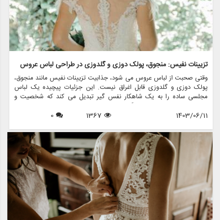
تزیینات نفیس: منجوق، پولک دوزی و گلدوزی در طراحی لباس عروس
وقتی صحبت از لباس عروس می شود، جذابیت تزیینات نفیس مانند منجوق،
پولک دوزی و گلدوزی قابل اغراق نیست. این جزئیات پیچیده یک لباس
مجلسی ساده را به یک شاهکار نفس گیر تبدیل می کند که شخصیت و
استایل عروس را در بر می گیرد. در این مقاله، دنیای فریبنده تزیینات در
1403/06/11
1367
0
طراحی لباس عروس را بررسی خواهیم کرد و اهمیت، تکنیک ها و نحوه
تغییر فروشگاه هایی مانند مزون چرخچی در مد لباس عروس را برجسته می
کنیم.