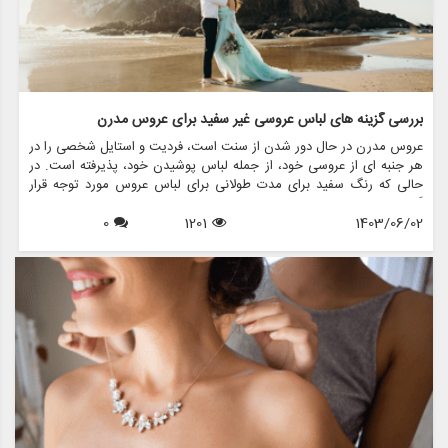
بررسی گزینه های لباس عروسی غیر سفید برای عروس مدرن
عروس مدرن در حال دور شدن از سنت است، فردیت و استایل شخصی را در
هر جنبه ای از عروسی خود، از جمله لباس پوشیدن خود، پذیرفته است. در
حالی که رنگ سفید برای مدت طولانی برای لباس عروس مورد توجه قرار
گرفته است، عروس های بیشتری برای لباس عروسی غیر سفید انتخاب می
1403/06/02
1201
0
کنند که شخصیت منحصر به فرد آنها و جوهر داستان عشق آنها را منعکس
می کند. در این مقاله، گزینه های مختلف لباس عروس غیرسفید را بررسی
می کنیم، در مورد نحوه انتخاب استایل مناسب برای روز خاص خود بحث می
کنیم و نشان می دهیم که مزون چرخچی چگونه می تواند به شما در پیدا
کردن یا ایجاد لباس مناسب کمک کند.