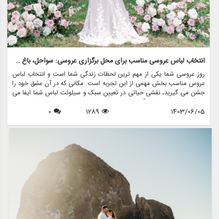
انتخاب لباس عروسی مناسب برای محل برگزاری عروسی: سواحل، باغ ها و سالن های رقص
روز عروسی شما یکی از مهم ترین لحظات زندگی شما است و انتخاب لباس
عروس مناسب بخش مهمی از این تجربه است. مکانی که در آن عشق خود را
جشن می گیرید، نقشی حیاتی در تعیین سبک و سیلوئت لباس شما ایفا می
کند. چه در یک ساحل آفتاب زده، چه در باغی پر از شکوفه، یا در دیوارهای
1403/06/05
1289
0
زیبای یک سالن رقص بگویید «من می کنم»، لباس شما نه تنها باید سبک
شما را منعکس کند، بلکه باید با فضای مکان انتخابی تان هماهنگ باشد. در
این مقاله به بررسی نحوه انتخاب لباس عروس مناسب برای سالن های
مختلف می پردازیم و مزون چرخچی چگونه می تواند به شما در تحقق لباس
رویایی تان کمک کند.