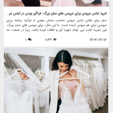
خرید لباس عروس برای عروس های سایز بزرگ: فراگیر بودن در لباس عروس
سفر برای یافتن لباس عروس مناسب بخش مهمی از فرآیند برنامه ریزی
عروسی برای هر عروس آینده است. با این حال، برای عروس های سایز بزرگ،
این تجربه اغلب می تواند دلهره آور و طاقت فرسا باشد، زیرا در صنعت مد
لباس عروس گنجانده نشده است. خوشبختانه، با افزایش مثبت بودن بدن و
1403/04/16
1064
0
تقاضا برای تنوع در مد، تغییر مثبتی به سمت فراگیری در مد لباس عروس
ایجاد شده است. یکی از این برندها که در ارائه طیف متنوعی از گزینه های
لباس عروس برای عروس های سایز بزرگ پیشتاز است مزون چرخچی است.
این فروشگاه با ارائه خدمات اجاره لباس عروس، فروش لباس عروس، طراحی
و دوخت لباس عروس، لوازم جانبی عروس و کلیه اقلام مربوط به عروس، آن
را به مقصدی یکجا برای عروس در هر سایز تبدیل کرده است.