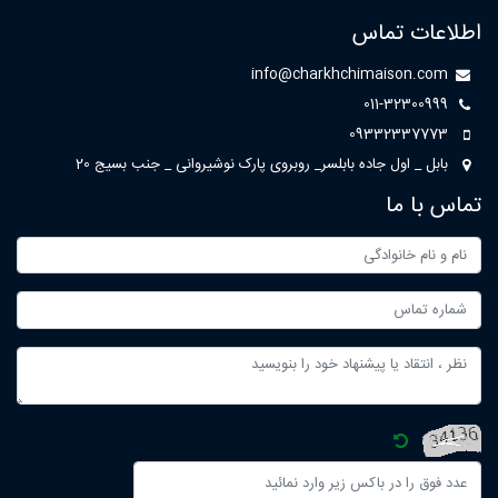
اطلاعات تماس
info@charkhchimaison.com
011-32300999
09332337773
بابل _ اول جاده بابلسر_ روبروی پارک نوشیروانی _ جنب بسیج 20
تماس با ما