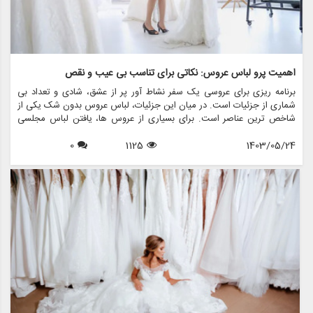
اهمیت پرو لباس عروس: نکاتی برای تناسب بی عیب و نقص
برنامه ریزی برای عروسی یک سفر نشاط آور پر از عشق، شادی و تعداد بی
شماری از جزئیات است. در میان این جزئیات، لباس عروس بدون شک یکی از
شاخص ترین عناصر است. برای بسیاری از عروس ها، یافتن لباس مجلسی
عالی رویایی است که به حقیقت پیوسته است، اما اطمینان از تناسب بی عیب
1403/05/24
1125
0
و نقص آن در روز بزرگ، نیاز به آماده سازی دقیق دارد. اینجاست که مفهوم
تمرین لباس عروس مطرح می شود. در این مقاله، اهمیت تمرین لباس
عروس را بررسی خواهیم کرد، نکاتی را برای دستیابی به تناسب بی عیب و
نقص به اشتراک می گذاریم، و نشان می دهیم که چگونه فروشگاه هایی مانند
مزون چرخچی می توانند به شما در این فرآیند مهم کمک کنند.