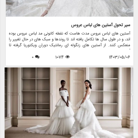
سیر تحول آستین های لباس عروس
آستین های لباس عروس مدت هاست که نقطه کانونی مد لباس عروس بوده
اند، و در طول سال ها تکامل یافته اند تا روندها و سبک های در حال تغییر را
منعکس کنند. از آستین های زنگوله ای رمانتیک دوران ویکتوریا گرفته تا
آستین های زیبای اسقف امروزی، هر طرحی جذابیت و شخصیت منحصر به
1403/05/06
1074
0
فرد خود را دارد. در این مقاله، به بررسی تحولات شگفت انگیز آستین های
لباس عروس می پردازیم و بررسی می کنیم که مزون چرخچی، یک فروشگاه
پیشرو عروس، چگونه این عناصر جاودانه را در مجموعه نفیس لباس عروس
خود گنجانده است.