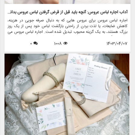
آداب اجاره لباس عروس: آنچه باید قبل از قرض گرفتن لباس عروس بدانید
اجاره لباس عروس برای عروس هایی که به دنبال صرفه جویی در هزینه،
کاهش ضایعات، یا لذت بردن از راحتی بازگشت لباس خود پس از یک روز
بزرگ هستند، به یک گزینه محبوب تبدیل شده است. اجاره لباس عروس می
تواند جایگزینی مقرون به صرفه برای خرید یک لباس مجلسی باشد و به
1403/04/07
1008
0
عروس ها اجازه می دهد تا لباس های طراحی شده را بدون قیمت گزاف
بپوشند. با این حال، قبل از شروع سفر برای قرض گرفتن یک لباس مجلسی
برای روز خاص خود، ضروری است که آداب و دستورالعمل های مربوط به
اجاره لباس عروس را درک کنید. در این راهنمای جامع، همه چیزهایی را که
باید در مورد آداب کرایه لباس عروس بدانید و نحوه انجام این فرآیند با ظرافت
و اطمینان، بررسی خواهیم کرد.