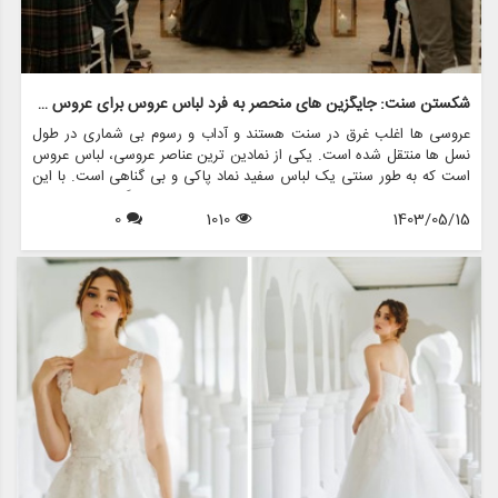
شکستن سنت: جایگزین های منحصر به فرد لباس عروس برای عروس جسور
عروسی ها اغلب غرق در سنت هستند و آداب و رسوم بی شماری در طول
نسل ها منتقل شده است. یکی از نمادین ترین عناصر عروسی، لباس عروس
است که به طور سنتی یک لباس سفید نماد پاکی و بی گناهی است. با این
حال، در سال های اخیر، بسیاری از عروس ها تصمیم گرفته اند از این
1403/05/15
1010
0
قراردادها فاصله بگیرند و جایگزین های منحصربه فردی برای لباس عروس
انتخاب کرده اند که نشان دهنده سبک شخصی و فردیت آنهاست. اگر شما
یک عروس جسور هستید که به دنبال بیانیه ای در روز خاص خود هستید،
این مقاله به بررسی برخی از جایگزین های هیجان انگیز برای لباس عروس
کلاسیک می پردازد و اینکه مزون چرخچی چگونه می تواند به شما در پیدا
کردن یا ایجاد ظاهری عالی کمک کند.