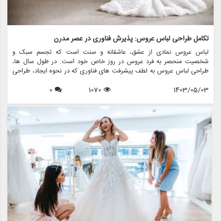
تکامل طراحی لباس عروس: پذیرش فناوری در عصر مدرن
لباس عروس نمادی از عشق، عاشقانه و سنت است که تجسم سبک و
شخصیت منحصر به فرد عروس در روز خاص خود است. در طول سال ها،
طراحی لباس عروس به لطف پیشرفت های فناوری که در نحوه ایجاد، طراحی
و شخصی سازی لباس ها متحول شده است، به طور قابل توجهی تکامل یافته
1403/05/03
1070
0
است. در این مقاله، نقش تکنولوژی در طراحی لباس عروس مدرن را بررسی
خواهیم کرد، با تمرکز بر این که مزون چرخچی، یک فروشگاه پیشرو عروس،
چگونه از تکنولوژی استفاده می کند تا تجربه ای یکپارچه و نوآورانه را برای
عروس هایی که به دنبال لباس رویایی خود هستند، ارائه دهد.