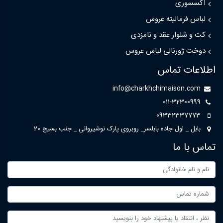
اکسسوری
لباس فرمالیته عروس
کت و شلوار عقد و نامزدی
دوخت ژورنالی لباس عروس
اطلاعات تماس
info@charkhchimaison.com
011-32300999
09332337773
بابل _ اول جاده بابلسر_ روبروی پارک نوشیروانی _ جنب بسیج 20
تماس با ما