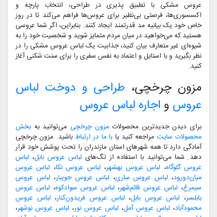
عروس مشکی با تطبیق پذیری در طراحی، انتخاب پارچه و
اکسسوری‌ها، فرصتی بی‌نظیر برای عروس‌ها فراهم می‌کند تا در روز
خاص خود یک بیانیه مد قدرتمند ایجاد کنند. بنابراین، اگر شما عروسی
هستید که می‌خواهید در میان مردم متمایز شوید و شخصیت خود را به
شیوه‌ای غیر متعارف بیان کنید، جذابیت یک لباس عروس مشکی را در
نظر بگیرید و با استایل و اعتماد به نفس سفری را برای سنت شکنی آغاز
کنید.
مزون چرخچی،
طراحی و دوخت لباس
عروس
و
اجاره لباس عروس
برای دیدن جدیدترین محصولات
مزون چرخچی
می‌توانید به
بخش
محصولات سایت
مراجعه کنید یا
با ما در ارتباط
باشید. مزون چرخچی
آمادگی دارد تا همه شهرهای استان مازندران را تحت پوشش خود قرار
دهد. شما می‌توانید با استفاده از تگ‌های
لباس عروس بابل
،
لباس
عروس گلوگاه
،
لباس عروس بهشهر
،
لباس عروس نکا
،
لباس عروس
میان‌دورود
،
لباس عروس ساری
،
لباس عروس جویبار
،
لباس عروس
سیمرغ
،
لباس عروس قائم‌شهر
،
لباس عروس سوادکوه
،
لباس عروس
بابلسر
،
لباس عروس بابل
،
لباس عروس فریدون‌کنار
،
لباس عروس
محمودآباد
،
لباس عروس آمل
،
لباس عروس نور
،
لباس عروس نوشهر
،