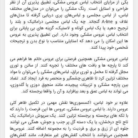
یکی از مزایای انتخاب لباس عروس مشکی، تطبیق پذیری آن از نظر
طراحی و استایل است. رنگ مشکی را می‌توان در مدل‌های مختلف
لباس، از لباس مجلسی و لباس‌های پری دریایی گرفته تا مدل‌های
غلاف و A-line گنجاند. چه یک لباس مجلسی دراماتیک و بلند را
ترجیح دهید یا یک لباس کوتاه و لاستیک، گزینه های بی پایانی برای
انتخاب لباس عروس مشکی وجود دارد. این تطبیق پذیری به عروس
ها این امکان را می دهد که استایلی متناسب با نوع بدن و ترجیحات
شخصی خود پیدا کنند.
لباس عروس مشکی همچنین فرصتی برای عروس خانم ها فراهم می
کند تا پارچه ها و بافت های مختلف را تجربه کنند. از ساتن و توری
مجلل گرفته تا مخمل و توری براق، لباس‌های مشکی را می‌توان با مواد
مختلف تزئین کرد تا ظاهری چشمگیر و منحصر به فرد ایجاد کند. تضاد
بین پارچه مشکی و تزیینات پیچیده، مانند منجوق دوزی یا گلدوزی،
می تواند به لباس عمق و بعد بیافزاید و آن را واقعا برجسته کند.
علاوه بر خود لباس، اکسسوری‌ها نقش مهمی در تکمیل ظاهر کلی
عروس دارند. با لباس عروس مشکی، عروس ها این فرصت را دارند که
با تکه های برجسته و برجسته تزئین کنند. یک سرپوش دراماتیک، یک
تاج تاج درخشان، یا یک دسته گل پر جنب و جوش، همگی می توانند
جلوه ای از زرق و برق و فردیت را به مجموعه اضافه کنند. عروس‌ها
همچنین می‌توانند با انتخاب کفش‌های غیر متعارف، مانند کفش‌های