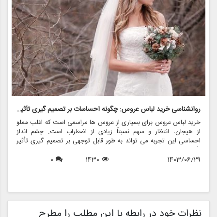
روانشناسی خرید لباس عروس: چگونه احساسات بر تصمیم گیری تأثیر می گذارد
ر
خرید لباس عروس برای بسیاری از عروس ها مراسمی است که اغلب مملو
ل
از هیجان، انتظار و سهم نسبتاً زیادی از اضطراب است. چشم انداز
ع
احساسی این تجربه می تواند به طور قابل توجهی بر تصمیم گیری تأثیر
ب
بگذارد و منجر به انتخاب هایی شود که نه تنها سبک شخصی بلکه عوامل
چ
1403/06/29
1430
0
روانی عمیق تری را نیز منعکس می کند. در این مقاله، روانشناسی خرید
6
د
لباس عروس، چگونگی شکل دهی احساسات به تصمیمات و نقش
ح
فروشگاه هایی مانند مزون چرخچی در این فرآیند پیچیده را بررسی
و
خواهیم کرد.
ا
م
ن
نظرات خود در رابطه با این مطلب را مطرح