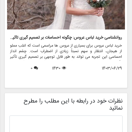
روانشناسی خرید لباس عروس: چگونه احساسات بر تصمیم گیری تأثیر می گذارد
ر
خرید لباس عروس برای بسیاری از عروس ها مراسمی است که اغلب مملو
ل
از هیجان، انتظار و سهم نسبتاً زیادی از اضطراب است. چشم انداز
ع
احساسی این تجربه می تواند به طور قابل توجهی بر تصمیم گیری تأثیر
ب
بگذارد و منجر به انتخاب هایی شود که نه تنها سبک شخصی بلکه عوامل
چ
1403/06/29
1430
0
روانی عمیق تری را نیز منعکس می کند. در این مقاله، روانشناسی خرید
6
د
لباس عروس، چگونگی شکل دهی احساسات به تصمیمات و نقش
ح
فروشگاه هایی مانند مزون چرخچی در این فرآیند پیچیده را بررسی
و
خواهیم کرد.
ا
م
ن
نظرات خود در رابطه با این مطلب را مطرح
نمائید