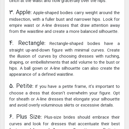
cinch at the waist and flow gracefully over the hips.
3. Apple:
Apple-shaped bodies carry weight around the
midsection, with a fuller bust and narrower hips. Look for
empire waist or A-line dresses that draw attention away
from the waistline and create a more balanced silhouette.
4. Rectangle:
Rectangle-shaped bodies have a
straight up-and-down figure with minimal curves. Create
the illusion of curves by choosing dresses with ruching,
draping, or embellishments that add volume to the bust or
hips. A ball gown or A-line silhouette can also create the
appearance of a defined waistline.
5. Petite:
If you have a petite frame, it's important to
choose a dress that doesn't overwhelm your figure. Opt
for sheath or A-line dresses that elongate your silhouette
and avoid overly voluminous skirts or excessive details.
6. Plus Size:
Plus-size brides should embrace their
curves and look for dresses that accentuate their best