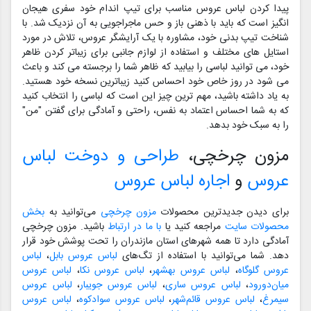
پیدا کردن لباس عروس مناسب برای تیپ اندام خود سفری هیجان
انگیز است که باید با ذهنی باز و حس ماجراجویی به آن نزدیک شد. با
شناخت تیپ بدنی خود، مشاوره با یک آرایشگر عروس، تلاش در مورد
استایل های مختلف و استفاده از لوازم جانبی برای زیباتر کردن ظاهر
خود، می توانید لباسی را بیابید که ظاهر شما را برجسته می کند و باعث
می شود در روز خاص خود احساس کنید زیباترین نسخه خود هستید.
به یاد داشته باشید، مهم ترین چیز این است که لباسی را انتخاب کنید
که به شما احساس اعتماد به نفس، راحتی و آمادگی برای گفتن "من"
را به سبک خود بدهد.
مزون چرخچی،
طراحی و دوخت لباس
عروس
و
اجاره لباس عروس
برای دیدن جدیدترین محصولات
مزون چرخچی
می‌توانید به
بخش
محصولات سایت
مراجعه کنید یا
با ما در ارتباط
باشید. مزون چرخچی
آمادگی دارد تا همه شهرهای استان مازندران را تحت پوشش خود قرار
دهد. شما می‌توانید با استفاده از تگ‌های
لباس عروس بابل
،
لباس
عروس گلوگاه
،
لباس عروس بهشهر
،
لباس عروس نکا
،
لباس عروس
میان‌دورود
،
لباس عروس ساری
،
لباس عروس جویبار
،
لباس عروس
سیمرغ
،
لباس عروس قائم‌شهر
،
لباس عروس سوادکوه
،
لباس عروس