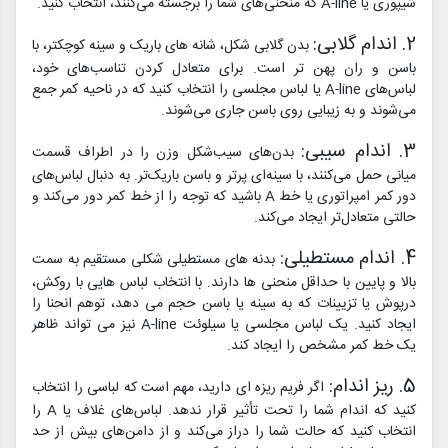
شیپوری یا A-line که منحنی‌های شما را برجسته می‌کنند، انتخاب کنید.
2. اندام گلابی:
بدن گلابی شکل، شانه های باریک و سینه کوچکتر، با
باسن و ران پهن تر است. برای متعادل کردن تناسب‌های خود،
لباس‌های A-line یا لباس مجلسی را انتخاب کنید که در ناحیه کمر جمع
می‌شوند و به زیبایی روی باسن جاری می‌شوند.
3. اندام سیبی:
بدن‌های سیب‌شکل وزن را در اطراف قسمت
میانی حمل می‌کنند، با سینه‌ای پرتر و باسن باریک‌تر. به دنبال لباس‌های
دور کمر امپراتوری یا خط A باشید که توجه را از خط کمر دور می‌کند و
حالتی متعادل‌تر ایجاد می‌کند.
4. اندام مستطیلی:
بدنه های مستطیلی شکلی مستقیم به سمت
بالا و پایین با حداقل منحنی ها دارند. با انتخاب لباس هایی با روکش،
درپوش یا تزیینات که به سینه یا باسن حجم می دهد، توهم انحنا را
ایجاد کنید. یک لباس مجلسی یا سیلوئت A-line نیز می تواند ظاهر
یک خط کمر مشخص را ایجاد کند.
5. ریز اندام:
اگر فریم ریزه ای دارید، مهم است که لباسی را انتخاب
کنید که اندام شما را تحت تأثیر قرار ندهد. لباس‌های غلاف یا A را
انتخاب کنید که حالت شما را دراز می‌کند و از دامن‌های بیش از حد