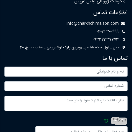
دوخت ژورنالی لباس عروس
اطلاعات تماس
info@charkhchimaison.com
011-32300999
09332337773
بابل _ اول جاده بابلسر_ روبروی پارک نوشیروانی _ جنب بسیج 20
تماس با ما