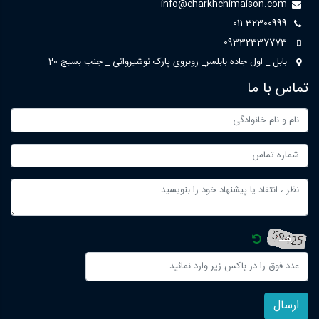
info@charkhchimaison.com
011-32300999
09332337773
بابل _ اول جاده بابلسر_ روبروی پارک نوشیروانی _ جنب بسیج 20
تماس با ما
ارسال