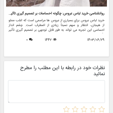
روانشناسی خرید لباس عروس: چگونه احساسات بر تصمیم گیری تأثیر می گذارد
ر
خرید لباس عروس برای بسیاری از عروس ها مراسمی است که اغلب مملو
ل
از هیجان، انتظار و سهم نسبتاً زیادی از اضطراب است. چشم انداز
ع
احساسی این تجربه می تواند به طور قابل توجهی بر تصمیم گیری تأثیر
ب
بگذارد و منجر به انتخاب هایی شود که نه تنها سبک شخصی بلکه عوامل
چ
1403/06/29
1442
0
روانی عمیق تری را نیز منعکس می کند. در این مقاله، روانشناسی خرید
6
د
لباس عروس، چگونگی شکل دهی احساسات به تصمیمات و نقش
ح
فروشگاه هایی مانند مزون چرخچی در این فرآیند پیچیده را بررسی
و
خواهیم کرد.
ا
م
ن
نظرات خود در رابطه با این مطلب را مطرح
نمائید