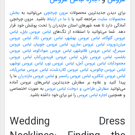
برای دیدن جدیدترین محصولات
مزون چرخچی
می‌توانید به
بخش
محصولات سایت
مراجعه کنید یا
با ما در ارتباط
باشید. مزون چرخچی
آمادگی دارد تا همه شهرهای استان مازندران را تحت پوشش خود قرار
دهد. شما می‌توانید با استفاده از تگ‌های
لباس عروس بابل
،
لباس
عروس گلوگاه
،
لباس عروس بهشهر
،
لباس عروس نکا
،
لباس عروس
میان‌دورود
،
لباس عروس ساری
،
لباس عروس جویبار
،
لباس عروس
سیمرغ
،
لباس عروس قائم‌شهر
،
لباس عروس سوادکوه
،
لباس عروس
بابلسر
،
لباس عروس بابل
،
لباس عروس فریدون‌کنار
،
لباس عروس
محمودآباد
،
لباس عروس آمل
،
لباس عروس نور
،
لباس عروس نوشهر
،
لباس عروس چالوس
،
لباس عروس کلاردشت
،
لباس عروس عباس‌آباد
،
لباس عروس تنکابن
،
لباس عروس رامسر
و
لباس عروس مازندران
ما را
پیدا کنید و علاوه بر سفارش جدیدترین لباس‌های عروس آماده
می‌توانید
سفارش طراحی و دوخت لباس عروس
به صورت اختصاصی
و همچنین
اجاره لباس عروس
را نیز برای خود داشته باشید.
Wedding Dress