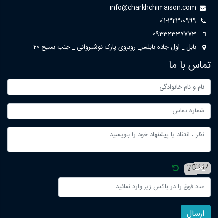
info@charkhchimaison.com
011-32300999
09332337773
بابل _ اول جاده بابلسر_ روبروی پارک نوشیروانی _ جنب بسیج 20
تماس با ما
ارسال