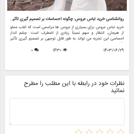
روانشناسی خرید لباس عروس: چگونه احساسات بر تصمیم گیری تأثیر می گذارد
ر
خرید لباس عروس برای بسیاری از عروس ها مراسمی است که اغلب مملو
ل
از هیجان، انتظار و سهم نسبتاً زیادی از اضطراب است. چشم انداز
ع
احساسی این تجربه می تواند به طور قابل توجهی بر تصمیم گیری تأثیر
ب
بگذارد و منجر به انتخاب هایی شود که نه تنها سبک شخصی بلکه عوامل
چ
1403/06/29
1430
0
روانی عمیق تری را نیز منعکس می کند. در این مقاله، روانشناسی خرید
6
د
لباس عروس، چگونگی شکل دهی احساسات به تصمیمات و نقش
ح
فروشگاه هایی مانند مزون چرخچی در این فرآیند پیچیده را بررسی
و
خواهیم کرد.
ا
م
ن
نظرات خود در رابطه با این مطلب را مطرح
نمائید