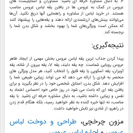
4. به دنبال مشاوره حرفه ای باشید: مشاوران و استایلیست های
عروس در کمک به عروس ها در یافتن یقه لباس عروس مناسب
هستند. در خرید لباس از مشاوره و راهنمایی آنها دریغ نکنید. آن‌ها
می‌توانند بینش‌های ارزشمندی ارائه دهند و یقه‌هایی را پیشنهاد کنند
که ممکن است ویژگی‌های شما را بهبود بخشد و شکل بدن شما را
برجسته کند.
نتیجه‌گیری:
پیدا کردن جذاب ترین یقه لباس عروس بخش مهمی از ایجاد ظاهر
عروس رویایی شماست. چه یقه دلبند، یقه V، یقه بیرون از شانه، یقه
آویزان، یقه اسکوپی یا یقه قایق را انتخاب کنید، هر مدل ویژگی های
منحصر به فردی را ارائه می دهد که می تواند زیبایی طبیعی شما را
افزایش دهد. شکل بدن، استایل شخصی خود را در نظر بگیرید و برای
یافتن یقه ای که باعث می شود در روز خاص خود احساس اعتماد به
نفس و زیبایی داشته باشید، به دنبال مشاوره حرفه ای باشید. با یقه
مناسب، نه تنها خیره کننده به نظر خواهید رسید، بلکه هنگام قدم زدن
در راهرو، از شادی نیز تابش خواهید داشت.
مزون چرخچی،
طراحی و دوخت لباس
عروس
و
اجاره لباس عروس