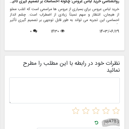
روانشناسی خرید لباس عروس: چگونه احساسات بر تصمیم گیری تأثیر می گذارد
ر
خرید لباس عروس برای بسیاری از عروس ها مراسمی است که اغلب مملو
ل
از هیجان، انتظار و سهم نسبتاً زیادی از اضطراب است. چشم انداز
ع
احساسی این تجربه می تواند به طور قابل توجهی بر تصمیم گیری تأثیر
ب
بگذارد و منجر به انتخاب هایی شود که نه تنها سبک شخصی بلکه عوامل
چ
1403/06/29
1430
0
روانی عمیق تری را نیز منعکس می کند. در این مقاله، روانشناسی خرید
6
د
لباس عروس، چگونگی شکل دهی احساسات به تصمیمات و نقش
ح
فروشگاه هایی مانند مزون چرخچی در این فرآیند پیچیده را بررسی
و
خواهیم کرد.
ا
م
ن
نظرات خود در رابطه با این مطلب را مطرح
نمائید