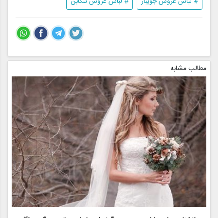
# لباس عروس جویبار
# لباس عروس تنکابن
مطالب مشابه