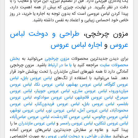
یک یادگاری فیزیکی دارد. قبل از تصمیم گیری، این مزایا و معایب را با
دقت در نظر بگیرید. در نهایت، چیزی که بیش از همه اهمیت دارد،
پیدا کردن لباس عروسی است که بدون توجه به اجاره یا خرید، در روز
خاص خود احساس زیبایی و اعتماد به نفس داشته باشید.
مزون چرخچی،
طراحی و دوخت لباس
عروس
و
اجاره لباس عروس
برای دیدن جدیدترین محصولات
مزون چرخچی
می‌توانید به
بخش
محصولات سایت
مراجعه کنید یا
با ما در ارتباط
باشید. مزون چرخچی
آمادگی دارد تا همه شهرهای استان مازندران را تحت پوشش خود قرار
دهد. شما می‌توانید با استفاده از تگ‌های
لباس عروس بابل
،
لباس
عروس گلوگاه
،
لباس عروس بهشهر
،
لباس عروس نکا
،
لباس عروس
میان‌دورود
،
لباس عروس ساری
،
لباس عروس جویبار
،
لباس عروس
سیمرغ
،
لباس عروس قائم‌شهر
،
لباس عروس سوادکوه
،
لباس عروس
بابلسر
،
لباس عروس بابل
،
لباس عروس فریدون‌کنار
،
لباس عروس
محمودآباد
،
لباس عروس آمل
،
لباس عروس نور
،
لباس عروس نوشهر
،
لباس عروس چالوس
،
لباس عروس کلاردشت
،
لباس عروس عباس‌آباد
،
لباس عروس تنکابن
،
لباس عروس رامسر
و
لباس عروس مازندران
ما را
پیدا کنید و علاوه بر سفارش جدیدترین لباس‌های عروس آماده
می‌توانید
سفارش طراحی و دوخت لباس عروس
به صورت اختصاصی