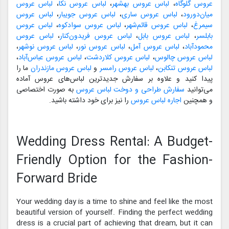
عروس گلوگاه
،
لباس عروس بهشهر
،
لباس عروس نکا
،
لباس عروس
میان‌دورود
،
لباس عروس ساری
،
لباس عروس جویبار
،
لباس عروس
سیمرغ
،
لباس عروس قائم‌شهر
،
لباس عروس سوادکوه
،
لباس عروس
بابلسر
،
لباس عروس بابل
،
لباس عروس فریدون‌کنار
،
لباس عروس
محمودآباد
،
لباس عروس آمل
،
لباس عروس نور
،
لباس عروس نوشهر
،
لباس عروس چالوس
،
لباس عروس کلاردشت
،
لباس عروس عباس‌آباد
،
لباس عروس تنکابن
،
لباس عروس رامسر
و
لباس عروس مازندران
ما را
پیدا کنید و علاوه بر سفارش جدیدترین لباس‌های عروس آماده
می‌توانید
سفارش طراحی و دوخت لباس عروس
به صورت اختصاصی
و همچنین
اجاره لباس عروس
را نیز برای خود داشته باشید.
Wedding Dress Rental: A Budget-
Friendly Option for the Fashion-
Forward Bride
Your wedding day is a time to shine and feel like the most
beautiful version of yourself. Finding the perfect wedding
dress is a crucial part of achieving that dream, but it can