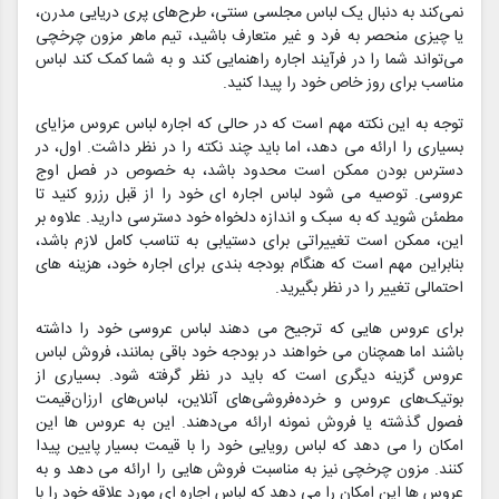
نمی‌کند به دنبال یک لباس مجلسی سنتی، طرح‌های پری دریایی مدرن،
یا چیزی منحصر به فرد و غیر متعارف باشید، تیم ماهر مزون چرخچی
می‌تواند شما را در فرآیند اجاره راهنمایی کند و به شما کمک کند لباس
مناسب برای روز خاص خود را پیدا کنید.
توجه به این نکته مهم است که در حالی که اجاره لباس عروس مزایای
بسیاری را ارائه می دهد، اما باید چند نکته را در نظر داشت. اول، در
دسترس بودن ممکن است محدود باشد، به خصوص در فصل اوج
عروسی. توصیه می شود لباس اجاره ای خود را از قبل رزرو کنید تا
مطمئن شوید که به سبک و اندازه دلخواه خود دسترسی دارید. علاوه بر
این، ممکن است تغییراتی برای دستیابی به تناسب کامل لازم باشد،
بنابراین مهم است که هنگام بودجه بندی برای اجاره خود، هزینه های
احتمالی تغییر را در نظر بگیرید.
برای عروس هایی که ترجیح می دهند لباس عروسی خود را داشته
باشند اما همچنان می خواهند در بودجه خود باقی بمانند، فروش لباس
عروس گزینه دیگری است که باید در نظر گرفته شود. بسیاری از
بوتیک‌های عروس و خرده‌فروشی‌های آنلاین، لباس‌های ارزان‌قیمت
فصول گذشته یا فروش نمونه ارائه می‌دهند. این به عروس ها این
امکان را می دهد که لباس رویایی خود را با قیمت بسیار پایین پیدا
کنند. مزون چرخچی نیز به مناسبت فروش هایی را ارائه می دهد و به
عروس ها این امکان را می دهد که لباس اجاره ای مورد علاقه خود را با