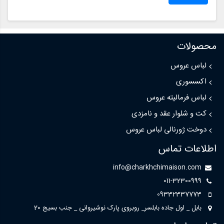
محصولات
لباس عروس
اکسسوری
لباس فرمالیته عروس
کت و شلوار عقد و نامزدی
دوخت ژورنالی لباس عروس
اطلاعات تماس
info@charkhchimaison.com
011-32300999
09332337773
بابل _ اول جاده بابلسر_ روبروی پارک نوشیروانی _ جنب بسیج 20