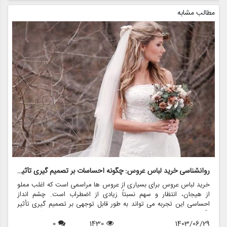
مطالب مشابه
روانشناسی خرید لباس عروس: چگونه احساسات بر تصمیم گیری تأثیر می گذارد
ر
خرید لباس عروس برای بسیاری از عروس ها مراسمی است که اغلب مملو
ل
از هیجان، انتظار و سهم نسبتاً زیادی از اضطراب است. چشم انداز
ع
احساسی این تجربه می تواند به طور قابل توجهی بر تصمیم گیری تأثیر
ب
بگذارد و منجر به انتخاب هایی شود که نه تنها سبک شخصی بلکه عوامل
چ
1403/06/29
1430
0
روانی عمیق تری را نیز منعکس می کند. در این مقاله، روانشناسی خرید
6
د