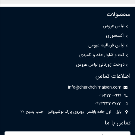
محصولات
لباس عروس
اکسسوری
لباس فرمالیته عروس
کت و شلوار عقد و نامزدی
دوخت ژورنالی لباس عروس
اطلاعات تماس
info@charkhchimaison.com
011-32300999
09332337773
بابل _ اول جاده بابلسر_ روبروی پارک نوشیروانی _ جنب بسیج 20
تماس با ما