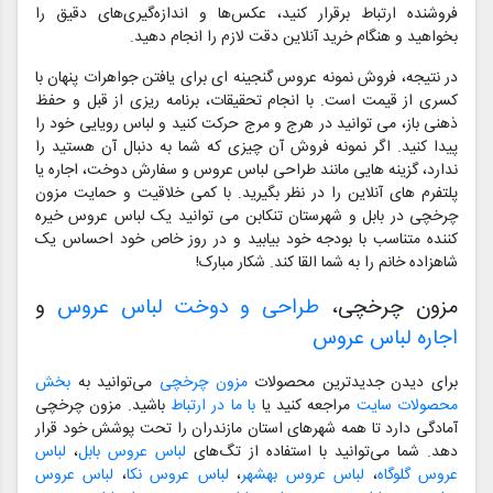
فروشنده ارتباط برقرار کنید، عکس‌ها و اندازه‌گیری‌های دقیق را
بخواهید و هنگام خرید آنلاین دقت لازم را انجام دهید.
در نتیجه، فروش نمونه عروس گنجینه ای برای یافتن جواهرات پنهان با
کسری از قیمت است. با انجام تحقیقات، برنامه ریزی از قبل و حفظ
ذهنی باز، می توانید در هرج و مرج حرکت کنید و لباس رویایی خود را
پیدا کنید. اگر نمونه فروش آن چیزی که شما به دنبال آن هستید را
ندارد، گزینه هایی مانند طراحی لباس عروس و سفارش دوخت، اجاره یا
پلتفرم های آنلاین را در نظر بگیرید. با کمی خلاقیت و حمایت مزون
چرخچی در بابل و شهرستان تنکابن می توانید یک لباس عروس خیره
کننده متناسب با بودجه خود بیابید و در روز خاص خود احساس یک
شاهزاده خانم را به شما القا کند. شکار مبارک!
مزون چرخچی،
طراحی و دوخت لباس عروس
و
اجاره لباس عروس
برای دیدن جدیدترین محصولات
مزون چرخچی
می‌توانید به
بخش
محصولات سایت
مراجعه کنید یا
با ما در ارتباط
باشید. مزون چرخچی
آمادگی دارد تا همه شهرهای استان مازندران را تحت پوشش خود قرار
دهد. شما می‌توانید با استفاده از تگ‌های
لباس عروس بابل
،
لباس
عروس گلوگاه
،
لباس عروس بهشهر
،
لباس عروس نکا
،
لباس عروس