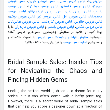
میان‌دورود
،
لباس عروس ساری
،
لباس عروس جویبار
،
لباس عروس
سیمرغ
،
لباس عروس قائم‌شهر
،
لباس عروس سوادکوه
،
لباس عروس
بابلسر
،
لباس عروس بابل
،
لباس عروس فریدون‌کنار
،
لباس عروس
محمودآباد
،
لباس عروس آمل
،
لباس عروس نور
،
لباس عروس نوشهر
،
لباس عروس چالوس
،
لباس عروس کلاردشت
،
لباس عروس عباس‌آباد
،
لباس عروس تنکابن
،
لباس عروس رامسر
و
لباس عروس مازندران
ما را
پیدا کنید و علاوه بر سفارش جدیدترین لباس‌های عروس آماده
می‌توانید
سفارش طراحی و دوخت لباس عروس
به صورت اختصاصی
و همچنین
اجاره لباس عروس
را نیز برای خود داشته باشید.
Bridal Sample Sales: Insider Tips
for Navigating the Chaos and
Finding Hidden Gems
Finding the perfect wedding dress is a dream for many
brides, but it can often come with a hefty price tag.
However, there is a secret world of bridal sample sales
that can help you score a designer gown at a fraction of