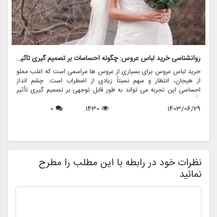
روانشناسی خرید لباس عروس: چگونه احساسات بر تصمیم گیری تأثیر می گذارد
ر
خرید لباس عروس برای بسیاری از عروس ها مراسمی است که اغلب مملو
ل
از هیجان، انتظار و سهم نسبتاً زیادی از اضطراب است. چشم انداز
ع
احساسی این تجربه می تواند به طور قابل توجهی بر تصمیم گیری تأثیر
ب
بگذارد و منجر به انتخاب هایی شود که نه تنها سبک شخصی بلکه عوامل
چ
1403/06/29
1430
0
روانی عمیق تری را نیز منعکس می کند. در این مقاله، روانشناسی خرید
6
د
لباس عروس، چگونگی شکل دهی احساسات به تصمیمات و نقش
ح
فروشگاه هایی مانند مزون چرخچی در این فرآیند پیچیده را بررسی
و
خواهیم کرد.
ا
م
ن
نظرات خود در رابطه با این مطلب را مطرح
نمائید