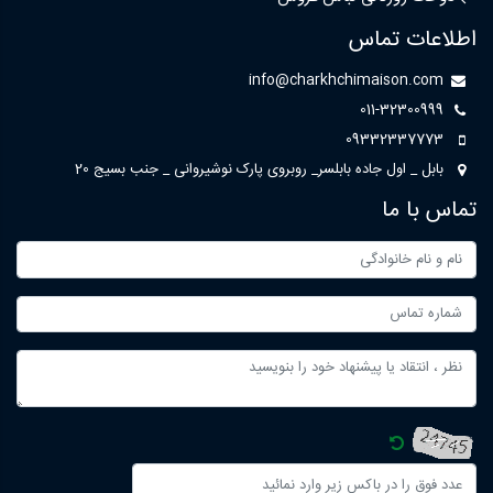
اطلاعات تماس
info@charkhchimaison.com
011-32300999
09332337773
بابل _ اول جاده بابلسر_ روبروی پارک نوشیروانی _ جنب بسیج 20
تماس با ما