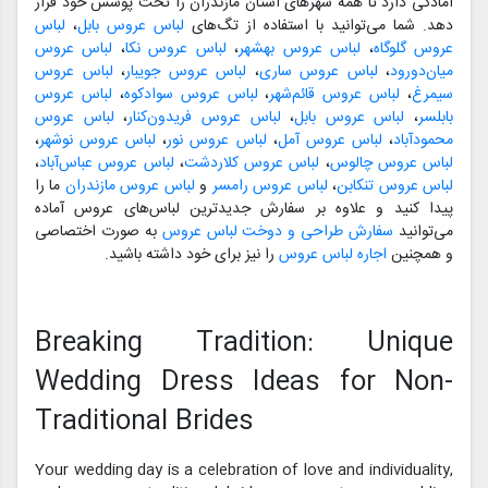
آمادگی دارد تا همه شهرهای استان مازندران را تحت پوشش خود قرار
دهد. شما می‌توانید با استفاده از تگ‌های
لباس عروس بابل
،
لباس
عروس گلوگاه
،
لباس عروس بهشهر
،
لباس عروس نکا
،
لباس عروس
میان‌دورود
،
لباس عروس ساری
،
لباس عروس جویبار
،
لباس عروس
سیمرغ
،
لباس عروس قائم‌شهر
،
لباس عروس سوادکوه
،
لباس عروس
بابلسر
،
لباس عروس بابل
،
لباس عروس فریدون‌کنار
،
لباس عروس
محمودآباد
،
لباس عروس آمل
،
لباس عروس نور
،
لباس عروس نوشهر
،
لباس عروس چالوس
،
لباس عروس کلاردشت
،
لباس عروس عباس‌آباد
،
لباس عروس تنکابن
،
لباس عروس رامسر
و
لباس عروس مازندران
ما را
پیدا کنید و علاوه بر سفارش جدیدترین لباس‌های عروس آماده
می‌توانید
سفارش طراحی و دوخت لباس عروس
به صورت اختصاصی
و همچنین
اجاره لباس عروس
را نیز برای خود داشته باشید.
Breaking Tradition: Unique
Wedding Dress Ideas for Non-
Traditional Brides
Your wedding day is a celebration of love and individuality,