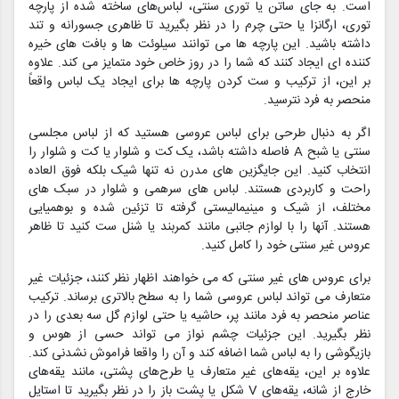
است. به جای ساتن یا توری سنتی، لباس‌های ساخته شده از پارچه
توری، ارگانزا یا حتی چرم را در نظر بگیرید تا ظاهری جسورانه و تند
داشته باشید. این پارچه ها می توانند سیلوئت ها و بافت های خیره
کننده ای ایجاد کنند که شما را در روز خاص خود متمایز می کند. علاوه
بر این، از ترکیب و ست کردن پارچه ها برای ایجاد یک لباس واقعاً
منحصر به فرد نترسید.
اگر به دنبال طرحی برای لباس عروسی هستید که از لباس مجلسی
سنتی یا شبح A فاصله داشته باشد، یک کت و شلوار یا کت و شلوار را
انتخاب کنید. این جایگزین های مدرن نه تنها شیک بلکه فوق العاده
راحت و کاربردی هستند. لباس های سرهمی و شلوار در سبک های
مختلف، از شیک و مینیمالیستی گرفته تا تزئین شده و بوهمیایی
هستند. آنها را با لوازم جانبی مانند کمربند یا شنل ست کنید تا ظاهر
عروس غیر سنتی خود را کامل کنید.
برای عروس های غیر سنتی که می خواهند اظهار نظر کنند، جزئیات غیر
متعارف می تواند لباس عروسی شما را به سطح بالاتری برساند. ترکیب
عناصر منحصر به فرد مانند پر، حاشیه یا حتی لوازم گل سه بعدی را در
نظر بگیرید. این جزئیات چشم نواز می تواند حسی از هوس و
بازیگوشی را به لباس شما اضافه کند و آن را واقعا فراموش نشدنی کند.
علاوه بر این، یقه‌های غیر متعارف یا طرح‌های پشتی، مانند یقه‌های
خارج از شانه، یقه‌های V شکل یا پشت باز را در نظر بگیرید تا استایل