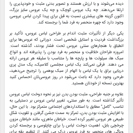
دیده می‌شوند و با ارزش هستند و تصویر بدنی مثبت و خودپذیری را
ارتقا می‌دهند. چه یک عروس کوچک و چه یک عروس سایز بزرگ،
اکنون گزینه های بیشتری نسبت به قبل برای پیدا کردن لباس عروسی
وجود دارد که چهره منحصر به فرد شما را برجسته کند.
یکی دیگر از تأثیرات مثبت اندام بر طراحی لباس عروس، تأکید بر
بزرگداشت فردیت و استایل شخصی است. دورانی که عروس‌ها برای
انطباق با هنجارهای سنتی عروس تحت فشار بودند، گذشته است.
امروزه طراحان خلاقیت و منحصر به فرد بودن را پذیرفته اند و انواع
سبک ها، سیلوئت ها و پارچه ها را متناسب با سلیقه هر عروس ارائه
می دهند. فرقی نمی‌کند یک لباس مجلسی کلاسیک، یک مدل پری
دریایی براق یا یک لباس با الهام از سبک بوهمی را ترجیح می‌دهید،
طرحی وجود دارد که باعث می‌شود در روز عروسی‌تان احساس کنید
بهترین نسخه از خودتان هستید.
علاوه بر جنبه طراحی، مثبت بودن بدن نیز بر نحوه دوخت لباس عروس
تأثیر گذاشته است. به طور سنتی، تغییر لباس عروس بر دستیابی به
تناسب "کامل" مطابق با استانداردهای اجتماعی متمرکز بود. با این حال،
با افزایش مثبت بودن بدن، تمرکز به سمت جشن گرفتن و تقویت شکل
طبیعی هر عروس تغییر کرده است. خیاطان ماهری، مانند خیاطان مزون
چرخچی بابل، اهمیت دوخت لباس را برای چاپلوسی و برجسته کردن
ویژگی های منحصر به فرد عروس درک می کنند. از تنظیم یقه برای