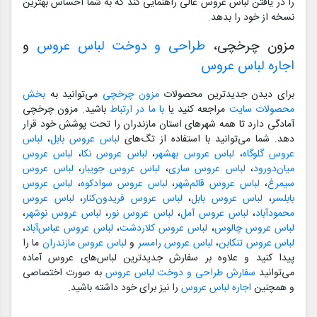
را در یافتن لباس عروس عالی راهنمایی کند که به شما احساس بهترین
نسخه از خود را بدهد.
مزون چرخچی،
طراحی و دوخت لباس عروس
و
اجاره لباس عروس
برای دیدن جدیدترین محصولات
مزون چرخچی
می‌توانید به
بخش
محصولات سایت
مراجعه کنید یا
با ما در ارتباط
باشید. مزون چرخچی
آمادگی دارد تا همه شهرهای استان مازندران را تحت پوشش خود قرار
دهد. شما می‌توانید با استفاده از تگ‌های
لباس عروس بابل
،
لباس
عروس گلوگاه
،
لباس عروس بهشهر
،
لباس عروس نکا
،
لباس عروس
میان‌دورود
،
لباس عروس ساری
،
لباس عروس جویبار
،
لباس عروس
سیمرغ
،
لباس عروس قائم‌شهر
،
لباس عروس سوادکوه
،
لباس عروس
بابلسر
،
لباس عروس بابل
،
لباس عروس فریدون‌کنار
،
لباس عروس
محمودآباد
،
لباس عروس آمل
،
لباس عروس نور
،
لباس عروس نوشهر
،
لباس عروس چالوس
،
لباس عروس کلاردشت
،
لباس عروس عباس‌آباد
،
لباس عروس تنکابن
،
لباس عروس رامسر
و
لباس عروس مازندران
ما را
پیدا کنید و علاوه بر سفارش جدیدترین لباس‌های عروس آماده
می‌توانید
سفارش طراحی و دوخت لباس عروس
به صورت اختصاصی
و همچنین
اجاره لباس عروس
را نیز برای خود داشته باشید.