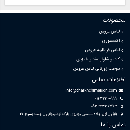
محصولات
لباس عروس
اکسسوری
لباس فرمالیته عروس
کت و شلوار عقد و نامزدی
دوخت ژورنالی لباس عروس
اطلاعات تماس
info@charkhchimaison.com
011-32300999
09332337773
بابل _ اول جاده بابلسر_ روبروی پارک نوشیروانی _ جنب بسیج 20
تماس با ما