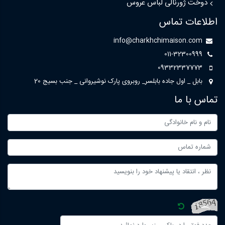
دوخت ژورنالی لباس عروس
اطلاعات تماس
info@charkhchimaison.com
011-32300999
09332337773
بابل _ اول جاده بابلسر_ روبروی پارک نوشیروانی _ جنب بسیج 20
تماس با ما