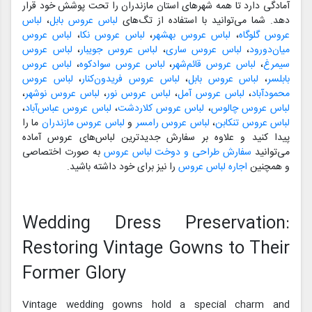
آمادگی دارد تا همه شهرهای استان مازندران را تحت پوشش خود قرار
دهد. شما می‌توانید با استفاده از تگ‌های
لباس عروس بابل
،
لباس
عروس گلوگاه
،
لباس عروس بهشهر
،
لباس عروس نکا
،
لباس عروس
میان‌دورود
،
لباس عروس ساری
،
لباس عروس جویبار
،
لباس عروس
سیمرغ
،
لباس عروس قائم‌شهر
،
لباس عروس سوادکوه
،
لباس عروس
بابلسر
،
لباس عروس بابل
،
لباس عروس فریدون‌کنار
،
لباس عروس
محمودآباد
،
لباس عروس آمل
،
لباس عروس نور
،
لباس عروس نوشهر
،
لباس عروس چالوس
،
لباس عروس کلاردشت
،
لباس عروس عباس‌آباد
،
لباس عروس تنکابن
،
لباس عروس رامسر
و
لباس عروس مازندران
ما را
پیدا کنید و علاوه بر سفارش جدیدترین لباس‌های عروس آماده
می‌توانید
سفارش طراحی و دوخت لباس عروس
به صورت اختصاصی
و همچنین
اجاره لباس عروس
را نیز برای خود داشته باشید.
Wedding Dress Preservation:
Restoring Vintage Gowns to Their
Former Glory
Vintage wedding gowns hold a special charm and