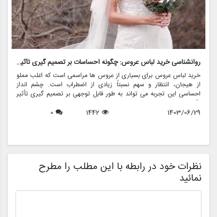
روانشناسی خرید لباس عروس: چگونه احساسات بر تصمیم گیری تأثیر می گذارد
ر
خرید لباس عروس برای بسیاری از عروس ها مراسمی است که اغلب مملو
ل
از هیجان، انتظار و سهم نسبتاً زیادی از اضطراب است. چشم انداز
ع
احساسی این تجربه می تواند به طور قابل توجهی بر تصمیم گیری تأثیر
ب
بگذارد و منجر به انتخاب هایی شود که نه تنها سبک شخصی بلکه عوامل
چ
1403/06/29
1442
0
روانی عمیق تری را نیز منعکس می کند. در این مقاله، روانشناسی خرید
6
د
لباس عروس، چگونگی شکل دهی احساسات به تصمیمات و نقش
ح
فروشگاه هایی مانند مزون چرخچی در این فرآیند پیچیده را بررسی
و
خواهیم کرد.
ا
م
ن
نظرات خود در رابطه با این مطلب را مطرح
نمائید