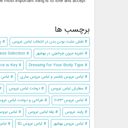
he most important thing is to love and accept
برچسب ها
# نقش مثبت بودن بدن در انتخاب لباس عروس
# پ
# تجربه مزون چرخچی در بهشهر
# The Role of Body Positivity in Wedding Dress Selection
# Confidence is Key
# Dressing for Your Body Type
# لباس عروس بابلسر و لباس عروس ساری
# لباس 
# سفارش لباس عروس
# دوخت لباس عروس
#
# لباس عروس 2023
# طراحی و دوخت لباس عرو
# پابند عروس
# یقه لباس عروس
# لباس عرو
# لباس عروس بهشهر
# لباس عروس نکا
# لباس