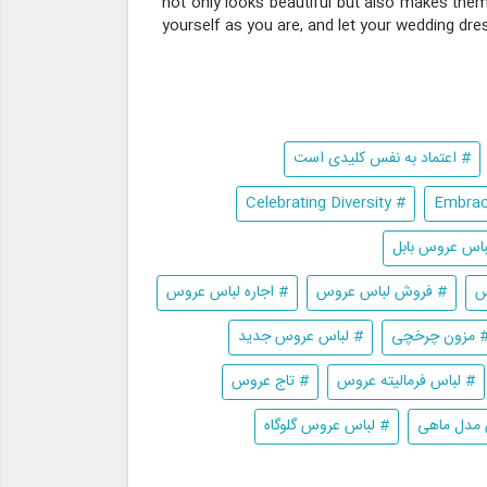
not only looks beautiful but also makes them
yourself as you are, and let your wedding dre
# اعتماد به نفس کلیدی است
# Celebrating Diversity
باس عروس بابل
س
# فروش لباس عروس
# اجاره لباس عروس
 مزون چرخچی
# لباس عروس جدید
# لباس فرمالیته عروس
# تاج عروس
مدل ماهی
# لباس عروس گلوگاه