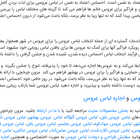
اعتماد به نفس است. احساس اعتماد به نفس در لباس عروسی برای لذت بردن کام
فراگیر برای عروس خانم ها فراهم می کند تا گزینه های مختلف لباس را بررسی کن
اسی پیدا کنند که نه تنها زیبا به نظر برسد، بلکه باعث می‌شود از درون احساس اعتم
ت گسترده ای از جمله انتخاب لباس عروس را برای عروس در شهر همجوار یعنی به
ویکرد فراگیر آنها برای کمک به عروس ها برای یافتن لباس رویایی خود مشهود 
فرآیند انتخاب لباس احساس دیده شدن، شنیده شدن و جشن گرفتن را داشته باش
 می‌کند و به عروس‌ها اجازه می‌دهد تا خود را پذیرفته، تنوع را جشن بگیرند و 
حمایتی و فراگیر را برای عروس در بهشهر فراهم می کند. مزون چرخچی با ارائه 
 که نه تنها زیبا به نظر می‌رسد، بلکه باعث می‌شود در روز خاص خود احساس اعتما
 دوست داشته باشید و بپذیرید و اجازه دهید لباس عروسی شما بازتاب زیبایی منح
روس
و
اجاره لباس عروس
نید به
بخش محصولات سایت
مراجعه کنید یا
با ما در ارتباط
باشید. مزون چرخچی آ
گ‌های
لباس عروس بابل
،
لباس عروس گلوگاه
،
لباس عروس بهشهر
،
لباس عروس نکا
هر
،
لباس عروس سوادکوه
،
لباس عروس بابلسر
،
لباس عروس بابل
،
لباس عروس فری
لوس
،
لباس عروس کلاردشت
،
لباس عروس عباس‌آباد
،
لباس عروس تنکابن
،
لباس ع
انید
سفارش طراحی و دوخت لباس عروس
به صورت اختصاصی و همچنین
اجاره