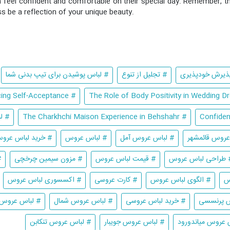
 feel confident and comfortable on their special day. Remember, t
ss be a reflection of your unique beauty.
ذیرش خودپذیری
# تجلیل از تنوع
# لباس پوشیدن برای تیپ بدنی شما
# Embracing Self-Acceptance
# The Charkhchi Maison Experience in Behshahr
# ل
عروس قائمشهر
# لباس عروس آمل
# لباس عروس
# خرید لباس عرو
 طراحی لباس عروس
# قیمت لباس عروس
# مزون سیمین چرخچی
#
س
# الگوی لباس عروس
# کارت عروسی
# اکسسوری لباس عروس
س پرنسسی
# خرید لباس عروسی
# لباس عروس شمال
# لباس عروس 
 عروس میاندورود
# لباس عروس جویبار
# لباس عروس تنکابن