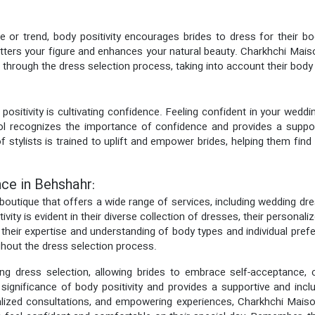
style or trend, body positivity encourages brides to dress for their
latters your figure and enhances your natural beauty. Charkhchi Mais
s through the dress selection process, taking into account their body t
ositivity is cultivating confidence. Feeling confident in your weddin
ol recognizes the importance of confidence and provides a suppor
 stylists is trained to uplift and empower brides, helping them find
ce in Behshahr:
boutique that offers a wide range of services, including wedding dres
ty is evident in their diverse collection of dresses, their personali
h their expertise and understanding of body types and individual pre
ghout the dress selection process.
ing dress selection, allowing brides to embrace self-acceptance, ce
ignificance of body positivity and provides a supportive and incl
alized consultations, and empowering experiences, Charkhchi Maiso