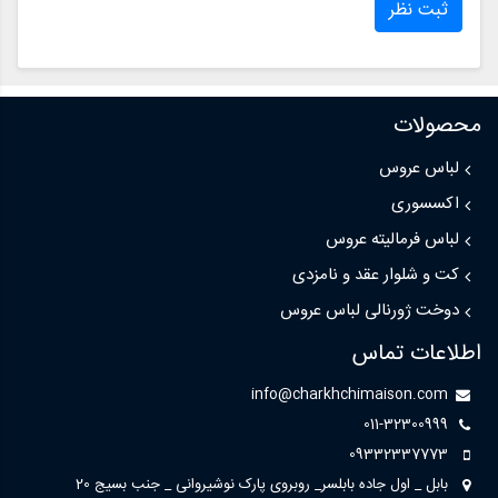
ثبت نظر
محصولات
لباس عروس
اکسسوری
لباس فرمالیته عروس
کت و شلوار عقد و نامزدی
دوخت ژورنالی لباس عروس
اطلاعات تماس
info@charkhchimaison.com
011-32300999
09332337773
بابل _ اول جاده بابلسر_ روبروی پارک نوشیروانی _ جنب بسیج 20