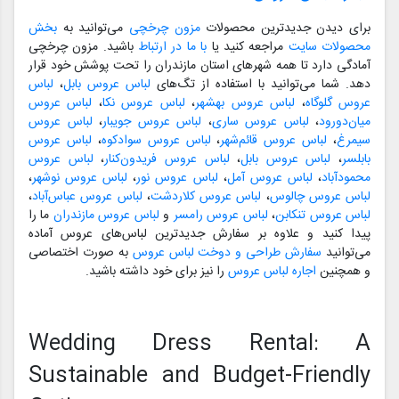
برای دیدن جدیدترین محصولات
مزون چرخچی
می‌توانید به
بخش
محصولات سایت
مراجعه کنید یا
با ما در ارتباط
باشید. مزون چرخچی
آمادگی دارد تا همه شهرهای استان مازندران را تحت پوشش خود قرار
دهد. شما می‌توانید با استفاده از تگ‌های
لباس عروس بابل
،
لباس
عروس گلوگاه
،
لباس عروس بهشهر
،
لباس عروس نکا
،
لباس عروس
میان‌دورود
،
لباس عروس ساری
،
لباس عروس جویبار
،
لباس عروس
سیمرغ
،
لباس عروس قائم‌شهر
،
لباس عروس سوادکوه
،
لباس عروس
بابلسر
،
لباس عروس بابل
،
لباس عروس فریدون‌کنار
،
لباس عروس
محمودآباد
،
لباس عروس آمل
،
لباس عروس نور
،
لباس عروس نوشهر
،
لباس عروس چالوس
،
لباس عروس کلاردشت
،
لباس عروس عباس‌آباد
،
لباس عروس تنکابن
،
لباس عروس رامسر
و
لباس عروس مازندران
ما را
پیدا کنید و علاوه بر سفارش جدیدترین لباس‌های عروس آماده
می‌توانید
سفارش طراحی و دوخت لباس عروس
به صورت اختصاصی
و همچنین
اجاره لباس عروس
را نیز برای خود داشته باشید.
Wedding Dress Rental: A
Sustainable and Budget-Friendly