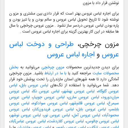
نوشتن قرار داد با مزون
برای اجاره لباس عروس بهتر است که قرار دادی بین مشتری و مزو.ن
نوشته شود تا تاریخ تحویل لباس عروس و سالم بودن و یا تنیز بودن و
پاره بودن لباس عروس دردسر ساز نشود . مزون عروس چرخچی با سال
ها سابقه در این کار بهترین گزینه برای اجاره لباس عروس است .
مزون چرخچی،
طراحی و دوخت لباس
عروس
و
اجاره لباس عروس
برای دیدن جدیدترین محصولات
مزون چرخچی
می‌توانید به
بخش
محصولات سایت
مراجعه کنید یا
با ما در ارتباط
باشید. مزون چرخچی
آمادگی دارد تا همه شهرهای استان مازندران را تحت پوشش خود قرار
دهد. شما می‌توانید با استفاده از تگ‌های
لباس عروس بابل
،
لباس
عروس گلوگاه
،
لباس عروس بهشهر
،
لباس عروس نکا
،
لباس عروس
میان‌دورود
،
لباس عروس ساری
،
لباس عروس جویبار
،
لباس عروس
سیمرغ
،
لباس عروس قائم‌شهر
،
لباس عروس سوادکوه
،
لباس عروس
بابلسر
،
لباس عروس بابل
،
لباس عروس فریدون‌کنار
،
لباس عروس
محمودآباد
،
لباس عروس آمل
،
لباس عروس نور
،
لباس عروس نوشهر
،
لباس عروس چالوس
،
لباس عروس کلاردشت
،
لباس عروس عباس‌آباد
،
لباس عروس تنکابن
،
لباس عروس رامسر
و
لباس عروس مازندران
ما را