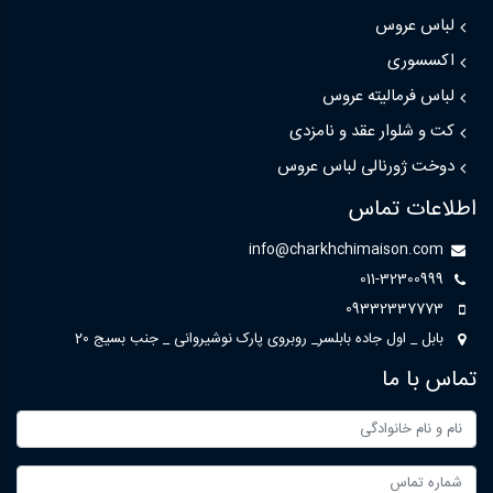
لباس عروس
اکسسوری
لباس فرمالیته عروس
کت و شلوار عقد و نامزدی
دوخت ژورنالی لباس عروس
اطلاعات تماس
info@charkhchimaison.com
011-32300999
09332337773
بابل _ اول جاده بابلسر_ روبروی پارک نوشیروانی _ جنب بسیج 20
تماس با ما