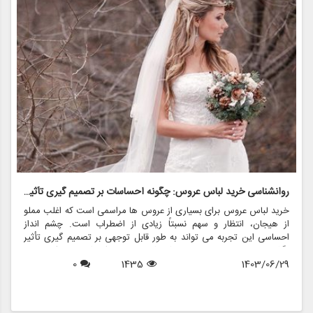
روانشناسی خرید لباس عروس: چگونه احساسات بر تصمیم گیری تأثیر می گذارد
ر
خرید لباس عروس برای بسیاری از عروس ها مراسمی است که اغلب مملو
ل
از هیجان، انتظار و سهم نسبتاً زیادی از اضطراب است. چشم انداز
ع
احساسی این تجربه می تواند به طور قابل توجهی بر تصمیم گیری تأثیر
ب
بگذارد و منجر به انتخاب هایی شود که نه تنها سبک شخصی بلکه عوامل
چ
1403/06/29
1435
0
روانی عمیق تری را نیز منعکس می کند. در این مقاله، روانشناسی خرید
6
د
لباس عروس، چگونگی شکل دهی احساسات به تصمیمات و نقش
ح
فروشگاه هایی مانند مزون چرخچی در این فرآیند پیچیده را بررسی
و
خواهیم کرد.
ا