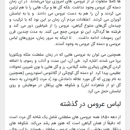
ها کاملاً متفاوت تر از عروسی‌‌‌‌ های امروزی برپا می‌شدند. در آن زمان
دسته گل عروس وجود نداشت. بلکه گل ها و برگ هایی را با هم تزئین
می‌ کردند و آن را هم به دست عروس می‌ دادند. و یا به لباسش
آویزان می‌ کردند. اعتقادات مردم آن زمان بر این بود که با ترکیب و
چیدمان گل‌‌‌‌های متنوع گیاهی، عروس را از شیاطین دور می کند و
فرشته ها گرداگرد این نو عروس جمع می کنند. به مدت چندین قرن
این رسومات ادامه داشت… . تا اینکه به مرور زمان، مزون‌‌‌‌های لباس
عروسی و دسته گل عروس به وجود آمدند.
همچنین می‌ توان به عروسی هایی که در زمان سلطنت ملکه ویکتوریا
برپا می‌ شدند اشاره کرد. طی آن، این سنت و آداب و رسوم، با اضافه
کردن گل‌‌‌‌های زیباتری مانند گیلاس، رز و گل هایی با بوی شیرین تحولات
عظیمی پیدا کرد. او دسته گل کوچکی از گلانتوس اسنودرپس (همچنین
به نام پوزی که گل مورد علاقه دامادش بود.)، مرت (افزودنی به دسته
گل او از شاهزاده اش) و شکوفه های پرتقال در موهایش و روی
لباسش حمل می کرد.
لباس عروس در گذشته
از دهه 1850 همه عروسی‌ های سلطنتی شامل یک شاخه گل مرت است
که دقیقاً از همان گیاهی است که هنوز هم رشد می‌کند. شکوفه های
پرتقال هنوز بخشی از سنت های عروسی سلطنتی هستند. با این حال،