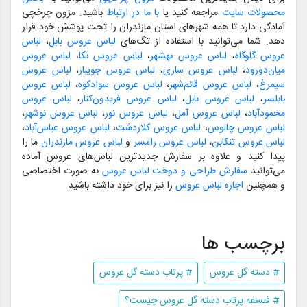
محصولات سایت
مراجعه کنید یا
با ما در ارتباط
باشید. مزون چرخچی
آمادگی دارد تا همه شهرهای استان مازندران را تحت پوشش خود قرار
دهد. شما می‌توانید با استفاده از تگ‌های
لباس عروس بابل
،
لباس
عروس گلوگاه
،
لباس عروس بهشهر
،
لباس عروس نکا
،
لباس عروس
میان‌دورود
،
لباس عروس ساری
،
لباس عروس جویبار
،
لباس عروس
سیمرغ
،
لباس عروس قائم‌شهر
،
لباس عروس سوادکوه
،
لباس عروس
بابلسر
،
لباس عروس بابل
،
لباس عروس فریدون‌کنار
،
لباس عروس
محمودآباد
،
لباس عروس آمل
،
لباس عروس نور
،
لباس عروس نوشهر
،
لباس عروس چالوس
،
لباس عروس کلاردشت
،
لباس عروس عباس‌آباد
،
لباس عروس تنکابن
،
لباس عروس رامسر
و
لباس عروس مازندران
ما را
پیدا کنید و علاوه بر سفارش جدیدترین لباس‌های عروس آماده
می‌توانید
سفارش طراحی و دوخت لباس عروس
به صورت اختصاصی
و همچنین
اجاره لباس عروس
را نیز برای خود داشته باشید.
برچسب ها
# دسته گل عروس
# پرتاب دسته گل عروس
# فلسفه پرتاب دسته گل عروس چیست؟