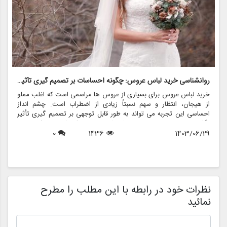
روانشناسی خرید لباس عروس: چگونه احساسات بر تصمیم گیری تأثیر می گذارد
ر
خرید لباس عروس برای بسیاری از عروس ها مراسمی است که اغلب مملو
ل
از هیجان، انتظار و سهم نسبتاً زیادی از اضطراب است. چشم انداز
ع
احساسی این تجربه می تواند به طور قابل توجهی بر تصمیم گیری تأثیر
ب
بگذارد و منجر به انتخاب هایی شود که نه تنها سبک شخصی بلکه عوامل
چ
1403/06/29
1436
0
روانی عمیق تری را نیز منعکس می کند. در این مقاله، روانشناسی خرید
6
د
لباس عروس، چگونگی شکل دهی احساسات به تصمیمات و نقش
ح
فروشگاه هایی مانند مزون چرخچی در این فرآیند پیچیده را بررسی
و
خواهیم کرد.
ا
م
ن
نظرات خود در رابطه با این مطلب را مطرح
نمائید