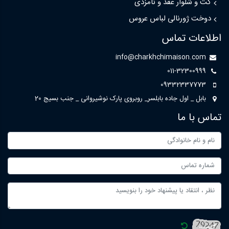
کت و شلوار عقد و نامزدی
دوخت ژورنالی لباس عروس
اطلاعات تماس
info@charkhchimaison.com
011-32300999
09332337773
بابل _ اول جاده بابلسر_ روبروی پارک نوشیروانی _ جنب بسیج 20
تماس با ما