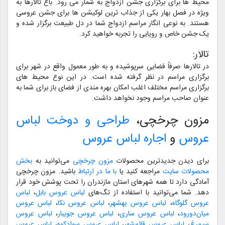
محیط ها برای برگزاری جشن ازدواج به شمار می رود. باغ تالارها به
ویژه در فصل بهار یکی از جذاب ترین لوکیشن ها برای جشن عروسی
هستند. به نوعی انگار مراسم ازدواج شما در دل طبیعت برگزار شده و
یک جشن خاص و رویایی را تجربه خواهید کرد.
تالار:
در تالارها صرفاً فضایی سرپوشیده و به طور معمول واقع در شهر برای
برگزاری مراسم در نظر گرفته شده است. در این نوع محیط های
برگزاری مراسم مختلف اغلب امکان بهره مندی از فضای باز برای شما به
عنوان صاحب مراسم وجود نخواهد داشت.
مزون چرخچی،
طراحی و دوخت لباس
عروس
و
اجاره لباس عروس
برای دیدن جدیدترین محصولات
مزون چرخچی
می‌توانید به
بخش
محصولات سایت
مراجعه کنید یا
با ما در ارتباط
باشید. مزون چرخچی
آمادگی دارد تا همه شهرهای استان مازندران را تحت پوشش خود قرار
دهد. شما می‌توانید با استفاده از تگ‌های
لباس عروس بابل
،
لباس
عروس گلوگاه
،
لباس عروس بهشهر
،
لباس عروس نکا
،
لباس عروس
میان‌دورود
،
لباس عروس ساری
،
لباس عروس جویبار
،
لباس عروس
سیمرغ
،
لباس عروس قائم‌شهر
،
لباس عروس سوادکوه
،
لباس عروس