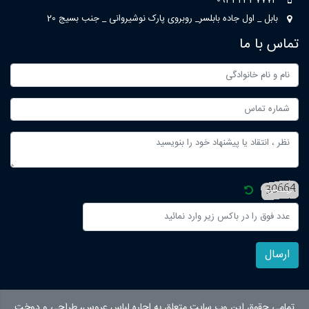
09332337773
بابل _ اول جاده بابلسر_ روبروی پارک نوشیروانی _ جنب بسیج 20
تماس با ما
ارسال
تمامی حقوق این وب سایت متعلق به اجاره لباس عروس، طراحی و دوخت