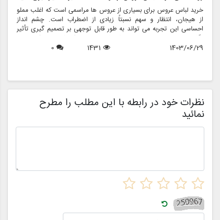
خرید لباس عروس برای بسیاری از عروس ها مراسمی است که اغلب مملو
ل
از هیجان، انتظار و سهم نسبتاً زیادی از اضطراب است. چشم انداز
ع
احساسی این تجربه می تواند به طور قابل توجهی بر تصمیم گیری تأثیر
ب
بگذارد و منجر به انتخاب هایی شود که نه تنها سبک شخصی بلکه عوامل
چ
1403/06/29
1431
0
روانی عمیق تری را نیز منعکس می کند. در این مقاله، روانشناسی خرید
6
د
لباس عروس، چگونگی شکل دهی احساسات به تصمیمات و نقش
ح
فروشگاه هایی مانند مزون چرخچی در این فرآیند پیچیده را بررسی
و
خواهیم کرد.
ا
م
ن
نظرات خود در رابطه با این مطلب را مطرح
نمائید