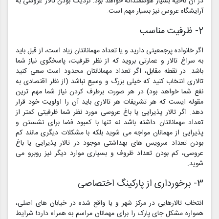
در آن ناحیه بسیار هوشمندانه خواهد بود. نزدیگ بودن تالار عروسی به
آرایشگاه عروس نیز بسیار مهم است.
2- ظرفیت مناسب
اگر خانواده پرجمعیتی دارید و یا تعداد مهمانانتان زیاد است، از قبل باید
به سراغ تالار و عمارتی بروید که از نظر ظرفیت، پاسخگوی نیاز شما
باشد. در نقطه مقابل، اگر تعداد مهمانانتان محدود است سعی کنید
تالاری انتخاب کنید که خیلی بزرگ و وسیع نباشد (از نظر اقتصادی به
نفع شما خواهد بود) در هر صورت برطرف کردن نیاز شما مهم ترین
مقوله ایست که هر تشریفات هر تالاری باید آن را اولویت خود قرار
دهد. اگر تالار پذیرایی یا باغ عروسی مورد نظر شما ظرفیتی کمتر از
تعداد مهمانانتان داشته باشد نه تنها با کمبود فضا برای نشستن و
پذیرایی از مهمانان مواجه می شوید بلکه با مشکلات دیگری مانند کم
بودن تعداد سرویس های بهداشتی موجود در تالار پذیرایی یا باغ
عروسی، کم بودن تعداد ظروف و بسیاری موارد دیگر نیز روبرو می
شوید.
3- برخورداری از پارکینگ اختصاصی
انتخاب تالارهایی در مرکز شهر و یا واقع شده در خیابان های اصلی،
همواره مشکل جای پارک را برای مهمانان مراسم به همراه دارد! شرایط