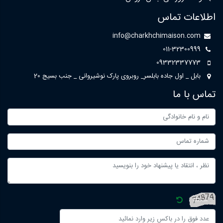
اطلاعات تماس
info@charkhchimaison.com
011-32300999
09332337773
بابل _ اول جاده بابلسر_ روبروی پارک نوشیروانی _ جنب بسیج 20
تماس با ما