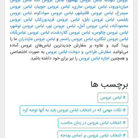
عروس گلوگاه
،
لباس عروس بهشهر
،
لباس عروس نکا
،
لباس عروس
میان‌دورود
،
لباس عروس ساری
،
لباس عروس جویبار
،
لباس عروس
سیمرغ
،
لباس عروس قائم‌شهر
،
لباس عروس سوادکوه
،
لباس عروس
بابلسر
،
لباس عروس بابل
،
لباس عروس فریدون‌کنار
،
لباس عروس
محمودآباد
،
لباس عروس آمل
،
لباس عروس نور
،
لباس عروس نوشهر
،
لباس عروس چالوس
،
لباس عروس کلاردشت
،
لباس عروس عباس‌آباد
،
لباس عروس تنکابن
،
لباس عروس رامسر
و
لباس عروس مازندران
ما را
پیدا کنید و علاوه بر سفارش جدیدترین لباس‌های عروس آماده
می‌توانید
سفارش طراحی و دوخت لباس عروس
به صورت اختصاصی
و همچنین
اجاره لباس عروس
را نیز برای خود داشته باشید.
برچسب ها
# لباس عروس
# نکات مهمی که در انتخاب لباس عروس باید به آنها توجه کرد
# انتخاب لباس عروس در زمان مناسب
# انتخاب لباس عروس بر اساس بودجه