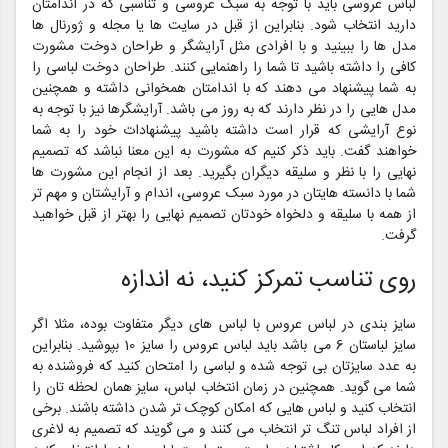
لباس عروسی باید با توجه به سبک عروسی و تناسبی که در اندامتان
دارید انتخاب شود. بنابراین از قبل در سایت ها یا مجله و ژورنال ها
مدل ها را ببینید و با افرادی مثل آرایشگر و طراحان دوخت مشورت
کافی را داشته باشید تا شما را راهنمایی کنند. طراحان دوخت لباسی را
به شما پیشنهاد می دهند که با اندامتان همخوانی داشته و همچنین
مدل هایی را در نظر دارند که به روز می باشد. آرایشگرها نیز با توجه به
نوع آرایشی که قرار است داشته باشید پیشنهادات خود را به شما
خواهند گفت. باید ذکر کنیم که مشورت به این معنا نباشد که تصمیم
نهایی را با نظر و سلیقه دیگران بگیرید. بعد از انجام این مشورت ها
شما با دانسته هایتان در مورد سبک عروسی، اندام و آرایشتان و مهم تر
از همه با سلیقه و دلخواه خودتان تصمیم نهایی را بهتر از قبل خواهید
گرفت.
روی تناسب تمرکز کنید، نه اندازه
سایز بندی در لباس عروس با لباس های دیگر متفاوت بوده، مثلا اگر
سایز لباستان 6 می باشد باید لباس عروس را سایز 10 بپوشید. بنابراین
به عدد سایزتان بی توجه شده و لباسی را امتحان کنید که فروشنده به
شما می گوید. همچنین در زمان انتخاب لباس، سایز همان لحظه تان را
انتخاب کنید و لباس هایی که امکان کوچک تر شدن داشته باشند. برخی
از افراد لباس تنگ تر انتخاب می کنند و می گویند که تصمیم به لاغری