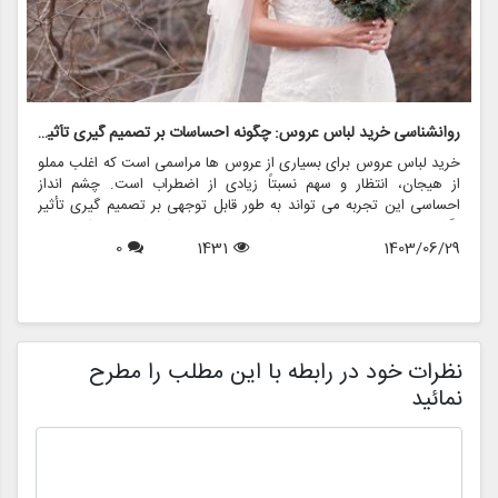
روانشناسی خرید لباس عروس: چگونه احساسات بر تصمیم گیری تأثیر می گذارد
ر
خرید لباس عروس برای بسیاری از عروس ها مراسمی است که اغلب مملو
ل
از هیجان، انتظار و سهم نسبتاً زیادی از اضطراب است. چشم انداز
ع
احساسی این تجربه می تواند به طور قابل توجهی بر تصمیم گیری تأثیر
ب
بگذارد و منجر به انتخاب هایی شود که نه تنها سبک شخصی بلکه عوامل
چ
1403/06/29
1431
0
روانی عمیق تری را نیز منعکس می کند. در این مقاله، روانشناسی خرید
6
د
لباس عروس، چگونگی شکل دهی احساسات به تصمیمات و نقش
ح
فروشگاه هایی مانند مزون چرخچی در این فرآیند پیچیده را بررسی
و
خواهیم کرد.
ا
م
ن
نظرات خود در رابطه با این مطلب را مطرح
نمائید