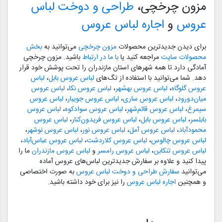
مزون چرخچی،
طراحی و دوخت لباس
عروس
و
اجاره لباس عروس
برای دیدن جدیدترین محصولات
مزون چرخچی
می‌توانید به
بخش
محصولات سایت
مراجعه کنید یا
با ما در ارتباط
باشید. مزون چرخچی
آمادگی دارد تا همه شهرهای استان مازندران را تحت پوشش خود قرار
دهد. شما می‌توانید با استفاده از تگ‌های
لباس عروس بابل
،
لباس
عروس گلوگاه
،
لباس عروس بهشهر
،
لباس عروس نکا
،
لباس عروس
میان‌دورود
،
لباس عروس ساری
،
لباس عروس جویبار
،
لباس عروس
سیمرغ
،
لباس عروس قائم‌شهر
،
لباس عروس سوادکوه
،
لباس عروس
بابلسر
،
لباس عروس بابل
،
لباس عروس فریدون‌کنار
،
لباس عروس
محمودآباد
،
لباس عروس آمل
،
لباس عروس نور
،
لباس عروس نوشهر
،
لباس عروس چالوس
،
لباس عروس کلاردشت
،
لباس عروس عباس‌آباد
،
لباس عروس تنکابن
،
لباس عروس رامسر
و
لباس عروس مازندران
ما را
پیدا کنید و علاوه بر سفارش جدیدترین لباس‌های عروس آماده
می‌توانید
سفارش طراحی و دوخت لباس عروس
به صورت اختصاصی
و همچنین
اجاره لباس عروس
را نیز برای خود داشته باشید.