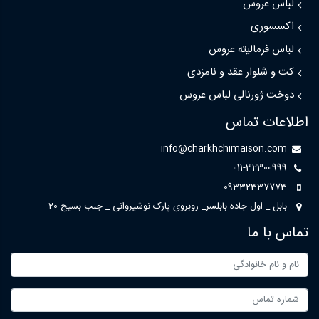
لباس عروس
اکسسوری
لباس فرمالیته عروس
کت و شلوار عقد و نامزدی
دوخت ژورنالی لباس عروس
اطلاعات تماس
info@charkhchimaison.com
011-32300999
09332337773
بابل _ اول جاده بابلسر_ روبروی پارک نوشیروانی _ جنب بسیج 20
تماس با ما