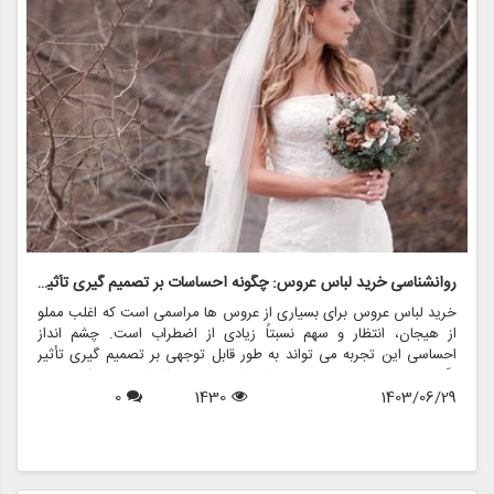
روانشناسی خرید لباس عروس: چگونه احساسات بر تصمیم گیری تأثیر می گذارد
ر
خرید لباس عروس برای بسیاری از عروس ها مراسمی است که اغلب مملو
ل
از هیجان، انتظار و سهم نسبتاً زیادی از اضطراب است. چشم انداز
ع
احساسی این تجربه می تواند به طور قابل توجهی بر تصمیم گیری تأثیر
ب
بگذارد و منجر به انتخاب هایی شود که نه تنها سبک شخصی بلکه عوامل
چ
1403/06/29
1430
0
روانی عمیق تری را نیز منعکس می کند. در این مقاله، روانشناسی خرید
6
د
لباس عروس، چگونگی شکل دهی احساسات به تصمیمات و نقش
ح
فروشگاه هایی مانند مزون چرخچی در این فرآیند پیچیده را بررسی
و
خواهیم کرد.
ا
م