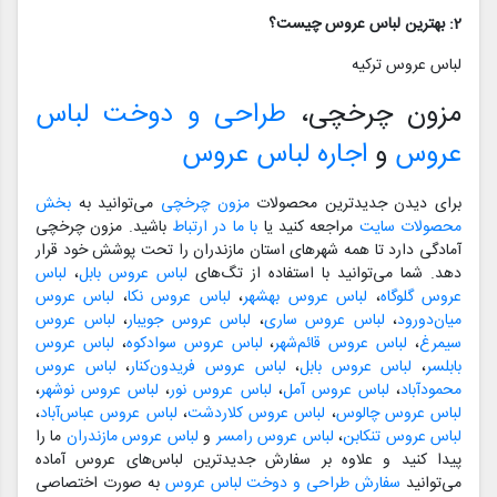
2: بهترین لباس عروس چیست؟
لباس عروس ترکیه
مزون چرخچی،
طراحی و دوخت لباس
عروس
و
اجاره لباس عروس
برای دیدن جدیدترین محصولات
مزون چرخچی
می‌توانید به
بخش
محصولات سایت
مراجعه کنید یا
با ما در ارتباط
باشید. مزون چرخچی
آمادگی دارد تا همه شهرهای استان مازندران را تحت پوشش خود قرار
دهد. شما می‌توانید با استفاده از تگ‌های
لباس عروس بابل
،
لباس
عروس گلوگاه
،
لباس عروس بهشهر
،
لباس عروس نکا
،
لباس عروس
میان‌دورود
،
لباس عروس ساری
،
لباس عروس جویبار
،
لباس عروس
سیمرغ
،
لباس عروس قائم‌شهر
،
لباس عروس سوادکوه
،
لباس عروس
بابلسر
،
لباس عروس بابل
،
لباس عروس فریدون‌کنار
،
لباس عروس
محمودآباد
،
لباس عروس آمل
،
لباس عروس نور
،
لباس عروس نوشهر
،
لباس عروس چالوس
،
لباس عروس کلاردشت
،
لباس عروس عباس‌آباد
،
لباس عروس تنکابن
،
لباس عروس رامسر
و
لباس عروس مازندران
ما را
پیدا کنید و علاوه بر سفارش جدیدترین لباس‌های عروس آماده
می‌توانید
سفارش طراحی و دوخت لباس عروس
به صورت اختصاصی