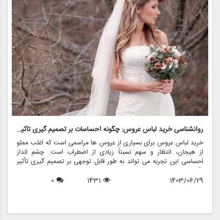
روانشناسی خرید لباس عروس: چگونه احساسات بر تصمیم گیری تأثیر می گذارد
ر
خرید لباس عروس برای بسیاری از عروس ها مراسمی است که اغلب مملو
ل
از هیجان، انتظار و سهم نسبتاً زیادی از اضطراب است. چشم انداز
ع
احساسی این تجربه می تواند به طور قابل توجهی بر تصمیم گیری تأثیر
ب
بگذارد و منجر به انتخاب هایی شود که نه تنها سبک شخصی بلکه عوامل
چ
1403/06/29
1431
0
روانی عمیق تری را نیز منعکس می کند. در این مقاله، روانشناسی خرید
6
د
لباس عروس، چگونگی شکل دهی احساسات به تصمیمات و نقش
ح
فروشگاه هایی مانند مزون چرخچی در این فرآیند پیچیده را بررسی
و
خواهیم کرد.
ا
م