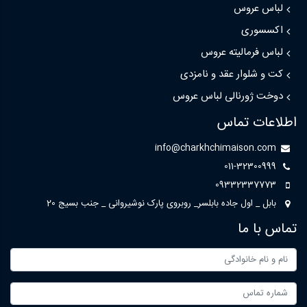
لباس عروس
اکسسوری
لباس فرمالیته عروس
کت و شلوار عقد و نامزدی
دوخت ژورنالی لباس عروس
اطلاعات تماس
info@charkhchimaison.com
011-32300999
09332337773
بابل _ اول جاده بابلسر_ روبروی پارک نوشیروانی _ جنب بسیج 20
تماس با ما