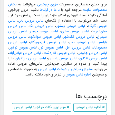
برای دیدن جدیدترین محصولات
مزون چرخچی
می‌توانید به
بخش
محصولات سایت
مراجعه کنید یا
با ما در ارتباط
باشید. مزون چرخچی
آمادگی دارد تا همه شهرهای استان مازندران را تحت پوشش خود قرار
دهد. شما می‌توانید با استفاده از تگ‌های
لباس عروس بابل
،
لباس
عروس گلوگاه
،
لباس عروس بهشهر
،
لباس عروس نکا
،
لباس عروس
میان‌دورود
،
لباس عروس ساری
،
لباس عروس جویبار
،
لباس عروس
سیمرغ
،
لباس عروس قائم‌شهر
،
لباس عروس سوادکوه
،
لباس عروس
بابلسر
،
لباس عروس بابل
،
لباس عروس فریدون‌کنار
،
لباس عروس
محمودآباد
،
لباس عروس آمل
،
لباس عروس نور
،
لباس عروس نوشهر
،
لباس عروس چالوس
،
لباس عروس کلاردشت
،
لباس عروس عباس‌آباد
،
لباس عروس تنکابن
،
لباس عروس رامسر
و
لباس عروس مازندران
ما را
پیدا کنید و علاوه بر سفارش جدیدترین لباس‌های عروس آماده
می‌توانید
سفارش طراحی و دوخت لباس عروس
به صورت اختصاصی
و همچنین
اجاره لباس عروس
را نیز برای خود داشته باشید.
برچسب ها
# اجاره لباس عروس
# مهم ترین نکات در اجاره لباس عروس