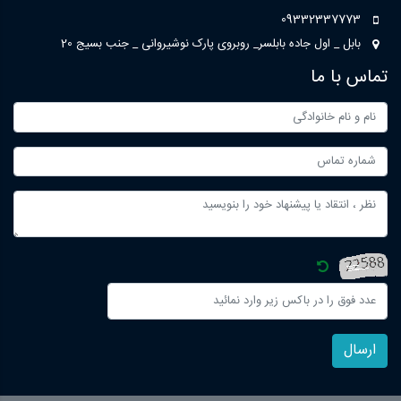
09332337773
بابل _ اول جاده بابلسر_ روبروی پارک نوشیروانی _ جنب بسیج 20
تماس با ما
ارسال