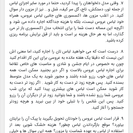
7. وقتی مدل دلخواهتان را پیدا کردید، حتما در مورد سایر اجزای لباس
از جمله تور، دستکش، تاج، گل سر کیف، شنل و... نیز از مزون دار سوال
کنید. در اغلب مزون ها، اکسسوری های جانبی لباس عروس، همراه
خود لباس عروس نیست، بلکه با هزینه جداگانه اجاره داده می شود و
اگرچه این مساله دست شما را برای انتخاب مدل اکسسوری باز تر می
گذارد، اما به هر حال هزینه بر است و باید از قبل برایش برنامه ریزی
کرده باشید.
8. درست است که می خواهید لباس تان را اجاره کنید، اما معنی اش
این نیست که دقیقا یک هفته مانده به عروسی برای این کار اقدام کنید
چون به خصوص در ایام جشن و شادی و مناسبت های خاص تقاضا
برای اجاره لباس عروس بالاست و اگر دیر بجنبید ممکن است همه
لباس های خوب رزرو شده باشند و مجبور شوید به یک مدل متوسط
بسنده کنید. پس هرچه زود تر دست به کار شوید . اگر زود تر دست به
کار شوید ممکن است لباس های بیشتری پیدا کنید که برای شب
عروسی شما رزرو نشده باشند و شما بتوانید زود تر از دیگران آن را رزرو
کنید. پس این شانس را با تنبلی خود از بین نبرید و هرچه زودتر
جستجو را آغاز کنید.
9. قرار است لباس عروس را خودتان تحویل بگیرید یا پیک آن را برایتان
بیاورد؟ موقع بازگرداندن لباس چطور؟ هزینه خشک شویی بعد از
استفاده از لباس به عهده شماست یا مزون؟ همه این سوال ها و خیلی