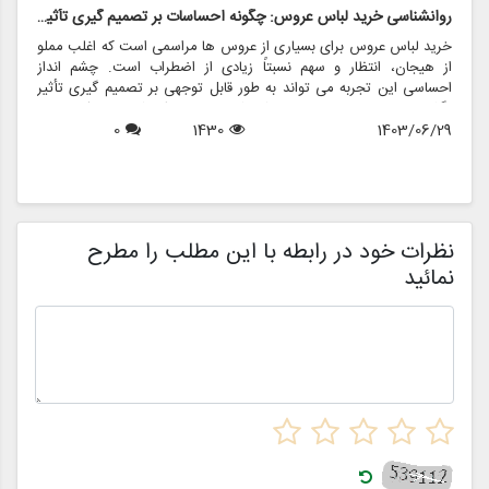
روانشناسی خرید لباس عروس: چگونه احساسات بر تصمیم گیری تأثیر می گذارد
ر
خرید لباس عروس برای بسیاری از عروس ها مراسمی است که اغلب مملو
ل
از هیجان، انتظار و سهم نسبتاً زیادی از اضطراب است. چشم انداز
ع
احساسی این تجربه می تواند به طور قابل توجهی بر تصمیم گیری تأثیر
ب
بگذارد و منجر به انتخاب هایی شود که نه تنها سبک شخصی بلکه عوامل
چ
1403/06/29
1430
0
روانی عمیق تری را نیز منعکس می کند. در این مقاله، روانشناسی خرید
6
د
لباس عروس، چگونگی شکل دهی احساسات به تصمیمات و نقش
ح
فروشگاه هایی مانند مزون چرخچی در این فرآیند پیچیده را بررسی
و
خواهیم کرد.
ا
م
ن
نظرات خود در رابطه با این مطلب را مطرح
نمائید