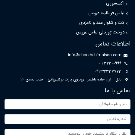
اکسسوری
لباس فرمالیته عروس
کت و شلوار عقد و نامزدی
دوخت ژورنالی لباس عروس
اطلاعات تماس
info@charkhchimaison.com
011-32300999
09332337773
بابل _ اول جاده بابلسر_ روبروی پارک نوشیروانی _ جنب بسیج 20
تماس با ما