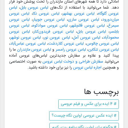
آمادگی دارد تا همه شهرهای استان مازندران را تحت پوشش خود قرار
دهد. شما می‌توانید با استفاده از تگ‌های
لباس عروس بابل
،
لباس
عروس گلوگاه
،
لباس عروس بهشهر
،
لباس عروس نکا
،
لباس عروس
میان‌دورود
،
لباس عروس ساری
،
لباس عروس جویبار
،
لباس عروس
سیمرغ
،
لباس عروس قائم‌شهر
،
لباس عروس سوادکوه
،
لباس عروس
بابلسر
،
لباس عروس بابل
،
لباس عروس فریدون‌کنار
،
لباس عروس
محمودآباد
،
لباس عروس آمل
،
لباس عروس نور
،
لباس عروس نوشهر
،
لباس عروس چالوس
،
لباس عروس کلاردشت
،
لباس عروس عباس‌آباد
،
لباس عروس تنکابن
،
لباس عروس رامسر
و
لباس عروس مازندران
ما را
پیدا کنید و علاوه بر سفارش جدیدترین لباس‌های عروس آماده
می‌توانید
سفارش طراحی و دوخت لباس عروس
به صورت اختصاصی
و همچنین
اجاره لباس عروس
را نیز برای خود داشته باشید.
برچسب ها
# 4 ایده برای عکس و فیلم عروسی
# ایده عکس عروسی اولین نگاه چیست؟
# چگونه برای اولین نگاه برنامه ریزی کنیم