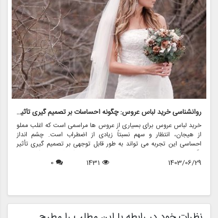
روانشناسی خرید لباس عروس: چگونه احساسات بر تصمیم گیری تأثیر می گذارد
ر
خرید لباس عروس برای بسیاری از عروس ها مراسمی است که اغلب مملو
ل
از هیجان، انتظار و سهم نسبتاً زیادی از اضطراب است. چشم انداز
ع
احساسی این تجربه می تواند به طور قابل توجهی بر تصمیم گیری تأثیر
ب
بگذارد و منجر به انتخاب هایی شود که نه تنها سبک شخصی بلکه عوامل
چ
1403/06/29
1431
0
روانی عمیق تری را نیز منعکس می کند. در این مقاله، روانشناسی خرید
6
د
لباس عروس، چگونگی شکل دهی احساسات به تصمیمات و نقش
ح
فروشگاه هایی مانند مزون چرخچی در این فرآیند پیچیده را بررسی
و
خواهیم کرد.
ا
م
ن
نظرات خود در رابطه با این مطلب را مطرح