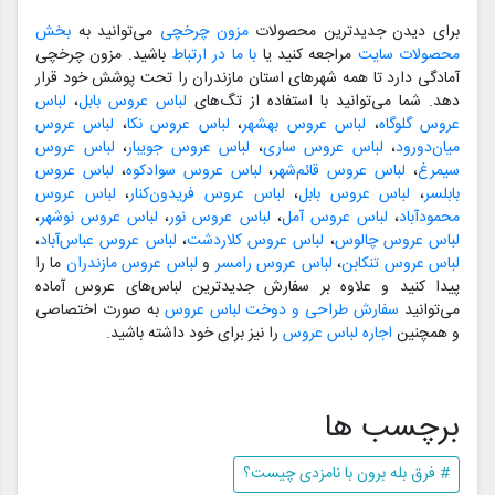
برای دیدن جدیدترین محصولات
مزون چرخچی
می‌توانید به
بخش
محصولات سایت
مراجعه کنید یا
با ما در ارتباط
باشید. مزون چرخچی
آمادگی دارد تا همه شهرهای استان مازندران را تحت پوشش خود قرار
دهد. شما می‌توانید با استفاده از تگ‌های
لباس عروس بابل
،
لباس
عروس گلوگاه
،
لباس عروس بهشهر
،
لباس عروس نکا
،
لباس عروس
میان‌دورود
،
لباس عروس ساری
،
لباس عروس جویبار
،
لباس عروس
سیمرغ
،
لباس عروس قائم‌شهر
،
لباس عروس سوادکوه
،
لباس عروس
بابلسر
،
لباس عروس بابل
،
لباس عروس فریدون‌کنار
،
لباس عروس
محمودآباد
،
لباس عروس آمل
،
لباس عروس نور
،
لباس عروس نوشهر
،
لباس عروس چالوس
،
لباس عروس کلاردشت
،
لباس عروس عباس‌آباد
،
لباس عروس تنکابن
،
لباس عروس رامسر
و
لباس عروس مازندران
ما را
پیدا کنید و علاوه بر سفارش جدیدترین لباس‌های عروس آماده
می‌توانید
سفارش طراحی و دوخت لباس عروس
به صورت اختصاصی
و همچنین
اجاره لباس عروس
را نیز برای خود داشته باشید.
برچسب ها
# فرق بله برون با نامزدی چیست؟