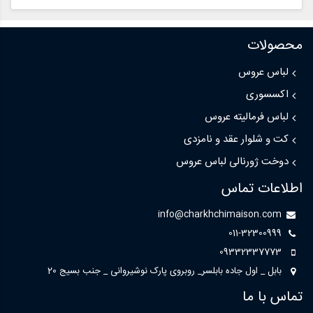
محصولات
لباس عروس
اکسسوری
لباس فرمالیته عروس
کت و شلوار عقد و نامزدی
دوخت ژورنالی لباس عروس
اطلاعات تماس
info@charkhchimaison.com
011-32300999
09332337773
بابل _ اول جاده بابلسر_ روبروی پارک نوشیروانی _ جنب بسیج 20
تماس با ما