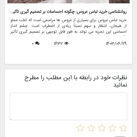
روانشناسی خرید لباس عروس: چگونه احساسات بر تصمیم گیری تأثیر می گذارد
ر
خرید لباس عروس برای بسیاری از عروس ها مراسمی است که اغلب مملو
ل
از هیجان، انتظار و سهم نسبتاً زیادی از اضطراب است. چشم انداز
ع
احساسی این تجربه می تواند به طور قابل توجهی بر تصمیم گیری تأثیر
ب
بگذارد و منجر به انتخاب هایی شود که نه تنها سبک شخصی بلکه عوامل
چ
1403/06/29
1432
0
روانی عمیق تری را نیز منعکس می کند. در این مقاله، روانشناسی خرید
6
د
لباس عروس، چگونگی شکل دهی احساسات به تصمیمات و نقش
ح
فروشگاه هایی مانند مزون چرخچی در این فرآیند پیچیده را بررسی
و
خواهیم کرد.
ا
م
ن
نظرات خود در رابطه با این مطلب را مطرح
نمائید