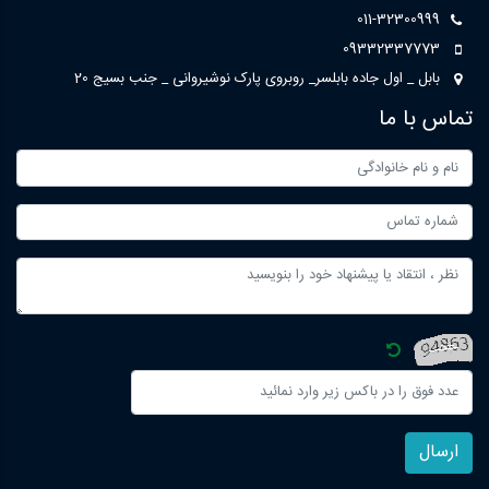
011-32300999
09332337773
بابل _ اول جاده بابلسر_ روبروی پارک نوشیروانی _ جنب بسیج 20
تماس با ما
ارسال