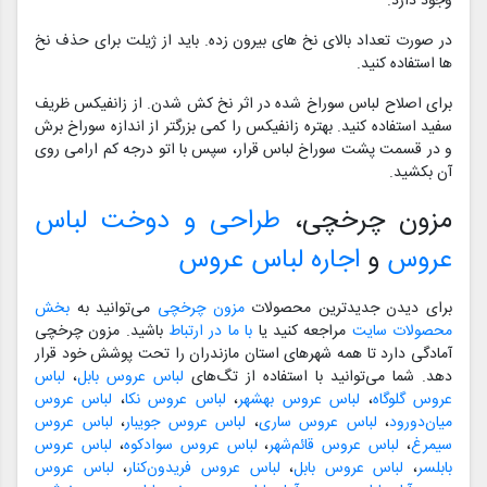
وجود دارد.
در صورت تعداد بالای نخ های بیرون زده. باید از ژیلت برای حذف نخ
ها استفاده کنید.
برای اصلاح لباس سوراخ شده در اثر نخ کش شدن. از زانفیکس ظریف
سفید استفاده کنید. بهتره زانفیکس را کمی بزرگتر از اندازه سوراخ برش
و در قسمت پشت سوراخ لباس قرار، سپس با اتو درجه کم ارامی روی
آن بکشید.
مزون چرخچی،
طراحی و دوخت لباس
عروس
و
اجاره لباس عروس
برای دیدن جدیدترین محصولات
مزون چرخچی
می‌توانید به
بخش
محصولات سایت
مراجعه کنید یا
با ما در ارتباط
باشید. مزون چرخچی
آمادگی دارد تا همه شهرهای استان مازندران را تحت پوشش خود قرار
دهد. شما می‌توانید با استفاده از تگ‌های
لباس عروس بابل
،
لباس
عروس گلوگاه
،
لباس عروس بهشهر
،
لباس عروس نکا
،
لباس عروس
میان‌دورود
،
لباس عروس ساری
،
لباس عروس جویبار
،
لباس عروس
سیمرغ
،
لباس عروس قائم‌شهر
،
لباس عروس سوادکوه
،
لباس عروس
بابلسر
،
لباس عروس بابل
،
لباس عروس فریدون‌کنار
،
لباس عروس