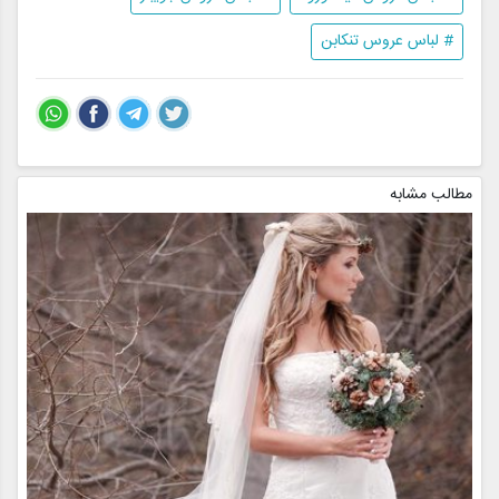
# لباس عروس تنکابن
مطالب مشابه