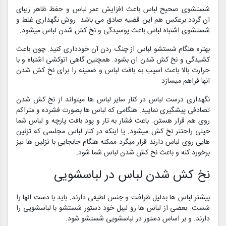
شستشوی صحیح لباس باعث افزایش عمر لباس و حفظ ظاهر زیبای
ان گردد.برعکس هم این قضیه صادق می باشد. روش نگهداری غلط و
شستشوی اشتباه لباس باعث پوسیدگی و نخ کش شدن لباس میشود.
بهتره هنگام شستشو لباس از چنگ ردن آن خودداری کنید. چون باعث
کشیدگی و نخ کش شدن ان بشود. همچنین گاهی اتوکشی اشتباه و با
حرارت بالا باعث اسیب به بافت لباس و ضمینه را برای نخ کش شدن
انها فراهم میسازد.
نگهداری درست لباس در کنار سایر لباس ها میتواند از نخ کش شدن
تصادفی پیشگیری نمایید. هنگامی که لباس ها بصورت فشرده و متراکم
روی هم قرار هستن. باعث فشار به تار و پود بافت پارچه و لباس شما
خیلی راحتتر نخ کش میشود. یا اینکه در کنار لباس مجلسی که تزئین
هایی روی لباس دارند قرار میگرد ممکنه هنگام جابجایی با تزئین ها تیز
برخورد کنه و باعث نخ کش شدن لباس شما شود.
نخ کش شدن لباس در لباسشویی
بیشتر لباس ها بدلیل ظرافت و جنس لطیفی دارند. باید با دست انها را
شست. بعضی از لباس ها رو لیبل خود دستور شستشو با لباسشویی را
دارند. و بر اساس دستور در لباسشویی شستشو شود.