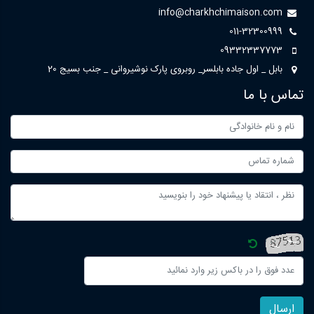
info@charkhchimaison.com
011-32300999
09332337773
بابل _ اول جاده بابلسر_ روبروی پارک نوشیروانی _ جنب بسیج 20
تماس با ما
ارسال