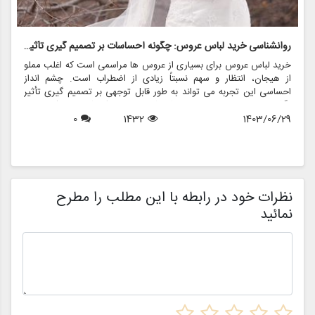
روانشناسی خرید لباس عروس: چگونه احساسات بر تصمیم گیری تأثیر می گذارد
ر
خرید لباس عروس برای بسیاری از عروس ها مراسمی است که اغلب مملو
ل
از هیجان، انتظار و سهم نسبتاً زیادی از اضطراب است. چشم انداز
ع
احساسی این تجربه می تواند به طور قابل توجهی بر تصمیم گیری تأثیر
ب
بگذارد و منجر به انتخاب هایی شود که نه تنها سبک شخصی بلکه عوامل
چ
1403/06/29
1432
0
روانی عمیق تری را نیز منعکس می کند. در این مقاله، روانشناسی خرید
6
د
لباس عروس، چگونگی شکل دهی احساسات به تصمیمات و نقش
ح
فروشگاه هایی مانند مزون چرخچی در این فرآیند پیچیده را بررسی
و
خواهیم کرد.
ا
م
ن
نظرات خود در رابطه با این مطلب را مطرح
نمائید