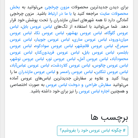
برای دیدن جدیدترین محصولات
مزون چرخچی
می‌توانید به
بخش
محصولات سایت
مراجعه کنید یا
با ما در ارتباط
باشید. مزون چرخچی
آمادگی دارد تا همه شهرهای استان مازندران را تحت پوشش خود قرار
دهد. شما می‌توانید با استفاده از تگ‌های
لباس عروس بابل
،
لباس
عروس گلوگاه
،
لباس عروس بهشهر
،
لباس عروس نکا
،
لباس عروس
میان‌دورود
،
لباس عروس ساری
،
لباس عروس جویبار
،
لباس عروس
سیمرغ
،
لباس عروس قائم‌شهر
،
لباس عروس سوادکوه
،
لباس عروس
بابلسر
،
لباس عروس بابل
،
لباس عروس فریدون‌کنار
،
لباس عروس
محمودآباد
،
لباس عروس آمل
،
لباس عروس نور
،
لباس عروس نوشهر
،
لباس عروس چالوس
،
لباس عروس کلاردشت
،
لباس عروس عباس‌آباد
،
لباس عروس تنکابن
،
لباس عروس رامسر
و
لباس عروس مازندران
ما را
پیدا کنید و علاوه بر سفارش جدیدترین لباس‌های عروس آماده
می‌توانید
سفارش طراحی و دوخت لباس عروس
به صورت اختصاصی
و همچنین
اجاره لباس عروس
را نیز برای خود داشته باشید.
برچسب ها
# چگونه لباس عروس خود را بفروشیم؟