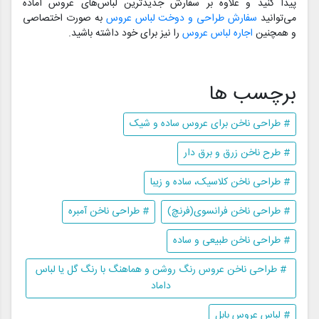
پیدا کنید و علاوه بر سفارش جدیدترین لباس‌های عروس آماده
می‌توانید
سفارش طراحی و دوخت لباس عروس
به صورت اختصاصی
و همچنین
اجاره لباس عروس
را نیز برای خود داشته باشید.
برچسب ها
# طراحی ناخن برای عروس ساده و شیک
# طرح ناخن زرق و برق دار
# طراحی ناخن کلاسیک، ساده و زیبا
# طراحی ناخن فرانسوی(فرنچ)
# طراحی ناخن آمبره
# طراحی ناخن طبیعی و ساده
# طراحی ناخن عروس رنگ روشن و هماهنگ با رنگ گل یا لباس
داماد
# لباس عروس بابل