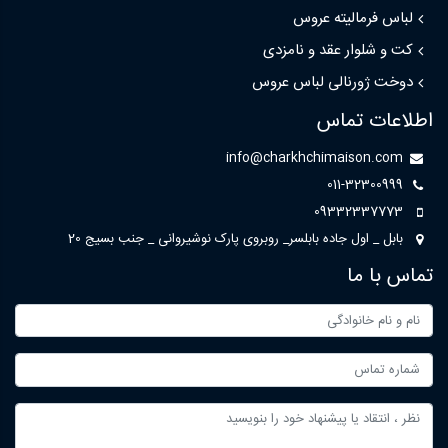
لباس فرمالیته عروس
کت و شلوار عقد و نامزدی
دوخت ژورنالی لباس عروس
اطلاعات تماس
info@charkhchimaison.com
011-32300999
09332337773
بابل _ اول جاده بابلسر_ روبروی پارک نوشیروانی _ جنب بسیج 20
تماس با ما