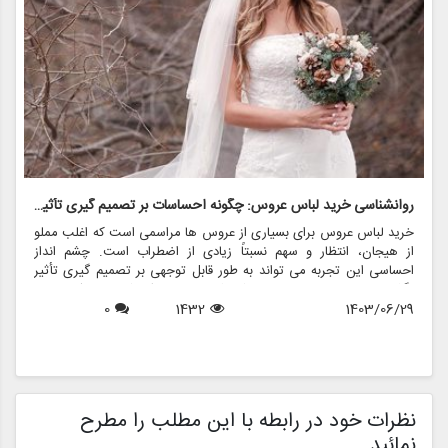
روانشناسی خرید لباس عروس: چگونه احساسات بر تصمیم گیری تأثیر می گذارد
ر
خرید لباس عروس برای بسیاری از عروس ها مراسمی است که اغلب مملو
ل
از هیجان، انتظار و سهم نسبتاً زیادی از اضطراب است. چشم انداز
ع
احساسی این تجربه می تواند به طور قابل توجهی بر تصمیم گیری تأثیر
ب
بگذارد و منجر به انتخاب هایی شود که نه تنها سبک شخصی بلکه عوامل
چ
1403/06/29
1432
0
روانی عمیق تری را نیز منعکس می کند. در این مقاله، روانشناسی خرید
6
د
لباس عروس، چگونگی شکل دهی احساسات به تصمیمات و نقش
ح
فروشگاه هایی مانند مزون چرخچی در این فرآیند پیچیده را بررسی
و
خواهیم کرد.
ا
م
ن
نظرات خود در رابطه با این مطلب را مطرح
نمائید