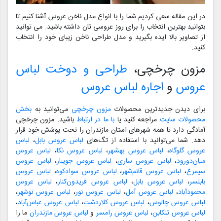
در این مقاله سعی کردیم شما را با انواع مدل ناخن عروس آشنا کنیم تا
بتوانید بهترین انتخاب را برای روز عروسی تان داشته باشید. می توانید
از تصاویر بالا ایده بگیرید و مدل طراحی ناخن زیبای خود را انتخاب
کنید.
مزون چرخچی،
طراحی و دوخت لباس
عروس
و
اجاره لباس عروس
برای دیدن جدیدترین محصولات
مزون چرخچی
می‌توانید به
بخش
محصولات سایت
مراجعه کنید یا
با ما در ارتباط
باشید. مزون چرخچی
آمادگی دارد تا همه شهرهای استان مازندران را تحت پوشش خود قرار
دهد. شما می‌توانید با استفاده از تگ‌های
لباس عروس بابل
،
لباس
عروس گلوگاه
،
لباس عروس بهشهر
،
لباس عروس نکا
،
لباس عروس
میان‌دورود
،
لباس عروس ساری
،
لباس عروس جویبار
،
لباس عروس
سیمرغ
،
لباس عروس قائم‌شهر
،
لباس عروس سوادکوه
،
لباس عروس
بابلسر
،
لباس عروس بابل
،
لباس عروس فریدون‌کنار
،
لباس عروس
محمودآباد
،
لباس عروس آمل
،
لباس عروس نور
،
لباس عروس نوشهر
،
لباس عروس چالوس
،
لباس عروس کلاردشت
،
لباس عروس عباس‌آباد
،
لباس عروس تنکابن
،
لباس عروس رامسر
و
لباس عروس مازندران
ما را