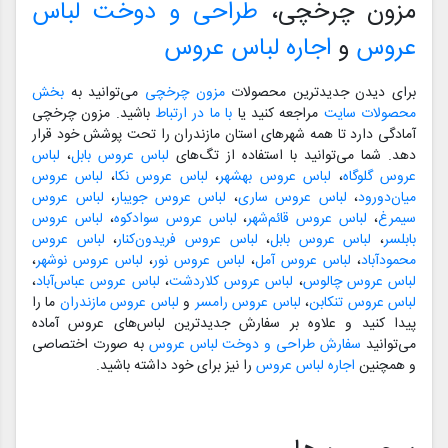
مزون چرخچی،
طراحی و دوخت لباس
عروس
و
اجاره لباس عروس
برای دیدن جدیدترین محصولات
مزون چرخچی
می‌توانید به
بخش
محصولات سایت
مراجعه کنید یا
با ما در ارتباط
باشید. مزون چرخچی
آمادگی دارد تا همه شهرهای استان مازندران را تحت پوشش خود قرار
دهد. شما می‌توانید با استفاده از تگ‌های
لباس عروس بابل
،
لباس
عروس گلوگاه
،
لباس عروس بهشهر
،
لباس عروس نکا
،
لباس عروس
میان‌دورود
،
لباس عروس ساری
،
لباس عروس جویبار
،
لباس عروس
سیمرغ
،
لباس عروس قائم‌شهر
،
لباس عروس سوادکوه
،
لباس عروس
بابلسر
،
لباس عروس بابل
،
لباس عروس فریدون‌کنار
،
لباس عروس
محمودآباد
،
لباس عروس آمل
،
لباس عروس نور
،
لباس عروس نوشهر
،
لباس عروس چالوس
،
لباس عروس کلاردشت
،
لباس عروس عباس‌آباد
،
لباس عروس تنکابن
،
لباس عروس رامسر
و
لباس عروس مازندران
ما را
پیدا کنید و علاوه بر سفارش جدیدترین لباس‌های عروس آماده
می‌توانید
سفارش طراحی و دوخت لباس عروس
به صورت اختصاصی
و همچنین
اجاره لباس عروس
را نیز برای خود داشته باشید.