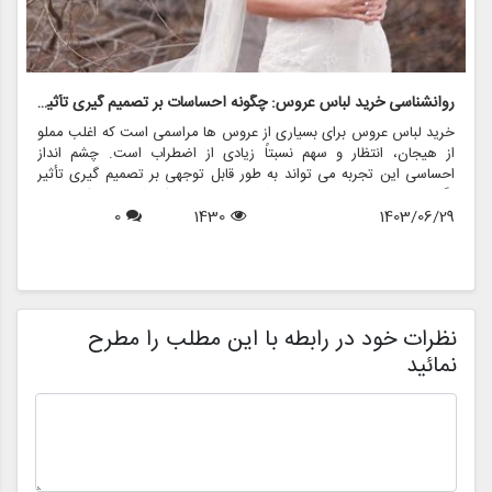
روانشناسی خرید لباس عروس: چگونه احساسات بر تصمیم گیری تأثیر می گذارد
ر
خرید لباس عروس برای بسیاری از عروس ها مراسمی است که اغلب مملو
ل
از هیجان، انتظار و سهم نسبتاً زیادی از اضطراب است. چشم انداز
ع
احساسی این تجربه می تواند به طور قابل توجهی بر تصمیم گیری تأثیر
ب
بگذارد و منجر به انتخاب هایی شود که نه تنها سبک شخصی بلکه عوامل
چ
1403/06/29
1430
0
روانی عمیق تری را نیز منعکس می کند. در این مقاله، روانشناسی خرید
6
د
لباس عروس، چگونگی شکل دهی احساسات به تصمیمات و نقش
ح
فروشگاه هایی مانند مزون چرخچی در این فرآیند پیچیده را بررسی
و
خواهیم کرد.
ا
م
ن
نظرات خود در رابطه با این مطلب را مطرح
نمائید