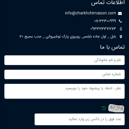
اطلاعات تماس
info@charkhchimaison.com
011-32300999
09332337773
بابل _ اول جاده بابلسر_ روبروی پارک نوشیروانی _ جنب بسیج 20
تماس با ما