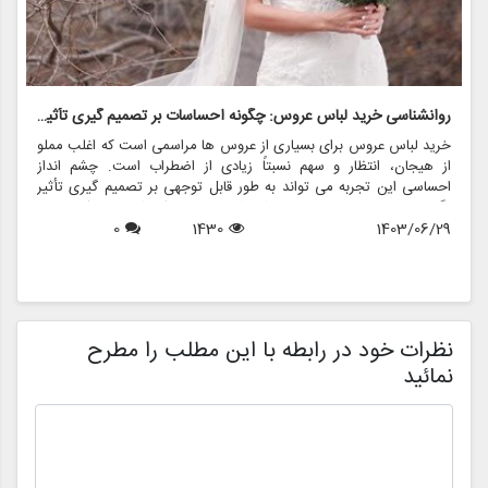
روانشناسی خرید لباس عروس: چگونه احساسات بر تصمیم گیری تأثیر می گذارد
ر
خرید لباس عروس برای بسیاری از عروس ها مراسمی است که اغلب مملو
ل
از هیجان، انتظار و سهم نسبتاً زیادی از اضطراب است. چشم انداز
ع
احساسی این تجربه می تواند به طور قابل توجهی بر تصمیم گیری تأثیر
ب
بگذارد و منجر به انتخاب هایی شود که نه تنها سبک شخصی بلکه عوامل
چ
1403/06/29
1430
0
روانی عمیق تری را نیز منعکس می کند. در این مقاله، روانشناسی خرید
6
د
لباس عروس، چگونگی شکل دهی احساسات به تصمیمات و نقش
ح
فروشگاه هایی مانند مزون چرخچی در این فرآیند پیچیده را بررسی
و
خواهیم کرد.
ا
م
ن
نظرات خود در رابطه با این مطلب را مطرح
نمائید