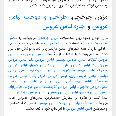
تعامل آن ها را بسنجید. یک کادر دل مرده، رسمی و کم صحبت به هیچ
وجه نمی توانند به افزایش مشتری در مزون کمک کنند.
مزون چرخچی،
طراحی و دوخت لباس
عروس
و
اجاره لباس عروس
برای دیدن جدیدترین محصولات
مزون چرخچی
می‌توانید به
بخش
محصولات سایت
مراجعه کنید یا
با ما در ارتباط
باشید. مزون چرخچی
آمادگی دارد تا همه شهرهای استان مازندران را تحت پوشش خود قرار
دهد. شما می‌توانید با استفاده از تگ‌های
لباس عروس بابل
،
لباس
عروس گلوگاه
،
لباس عروس بهشهر
،
لباس عروس نکا
،
لباس عروس
میان‌دورود
،
لباس عروس ساری
،
لباس عروس جویبار
،
لباس عروس
سیمرغ
،
لباس عروس قائم‌شهر
،
لباس عروس سوادکوه
،
لباس عروس
بابلسر
،
لباس عروس بابل
،
لباس عروس فریدون‌کنار
،
لباس عروس
محمودآباد
،
لباس عروس آمل
،
لباس عروس نور
،
لباس عروس نوشهر
،
لباس عروس چالوس
،
لباس عروس کلاردشت
،
لباس عروس عباس‌آباد
،
لباس عروس تنکابن
،
لباس عروس رامسر
و
لباس عروس مازندران
ما را
پیدا کنید و علاوه بر سفارش جدیدترین لباس‌های عروس آماده
می‌توانید
سفارش طراحی و دوخت لباس عروس
به صورت اختصاصی
و همچنین
اجاره لباس عروس
را نیز برای خود داشته باشید.