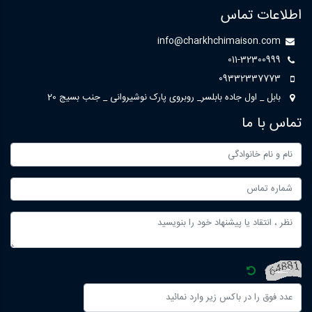
اطلاعات تماس
info@charkhchimaison.com
011-32300999
09332337773
بابل _ اول جاده بابلسر_ روبروی پارک نوشیروانی _ جنب بسیج 20
تماس با ما