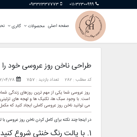
09332337773
011-32300999
صفحه اصلی
نحو
محصولات
گالری
طراحی ناخن روز عروسی خود را 
کد مطلب : 282
تعداد بازدید : 757
02/04/28
روز عروسی شما یکی از مهم ترین روزهای زندگی شما
است. با وجود سبک ها، تکنیک ها و لهجه های تزئینی بس
می توانید ناخن روز عروسی کاملی ایجاد کنید که مکم
در اینجا چند نکته برای کامل کردن ناخن روز عروسی با 
1. با پالت رنگ خنثی شروع کنید