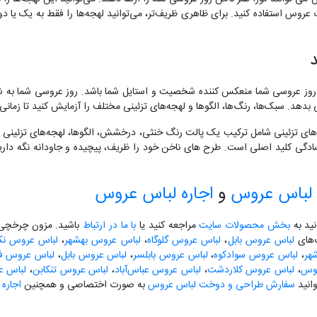
وس استفاده کنید. برای ظاهری ظریف‌تر، می‌توانید لهجه‌ها را فقط به یک یا دو ناخن
 روز عروسی شما منعکس کننده شخصیت و استایل شما باشد. روز عروسی شما به ش
بدهد. سبک‌ها، رنگ‌ها، الگوها و لهجه‌های تزئینی مختلف را آزمایش کنید تا زمانی 
ه‌های تزئینی شامل ترکیب یک پالت رنگ خنثی، درخشش، الگوها، لهجه‌های تزئینی
سادگی کلید اصلی است. طرح های ناخن خود را ظریف، پیچیده و جاودانه نگه داری
لباس عروس
و
اجاره لباس عروس
نید به
بخش محصولات سایت
مراجعه کنید یا
با ما در ارتباط
باشید. مزون چرخچی آ
گ‌های
لباس عروس بابل
،
لباس عروس گلوگاه
،
لباس عروس بهشهر
،
لباس عروس نکا
هر
،
لباس عروس سوادکوه
،
لباس عروس بابلسر
،
لباس عروس بابل
،
لباس عروس فری
لوس
،
لباس عروس کلاردشت
،
لباس عروس عباس‌آباد
،
لباس عروس تنکابن
،
لباس ع
انید
سفارش طراحی و دوخت لباس عروس
به صورت اختصاصی و همچنین
اجاره