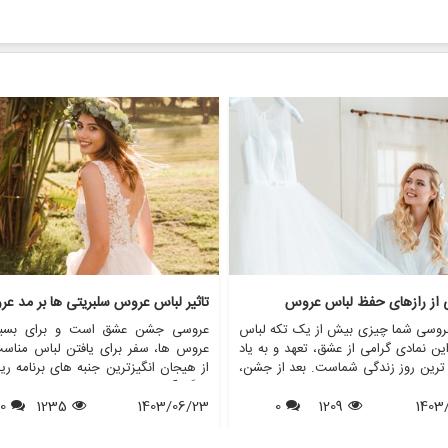
ی از رازهای حفظ لباس عروس
تاثیر لباس عروس سلبریتی ها بر مد ع
روسی شما چیزی بیش از یک تکه لباس
عروسی جشن عشق است و برای بسیا
ن نمادی گرامی از عشق، تعهد و به یاد
عروس ها، سفر برای یافتن لباس مناس
 ترین روز زندگی شماست. بعد از جشن،
از هیجان انگیزترین جنبه های برنامه ری
 از عروس خانم ها با این سوال مواجه
بزرگ آنهاست. در طول سال ها، عروس
1403
1209
0
د که با لباس عروسم چه کنم؟ در حالی
1403/06/23
1235
0
افراد مشهور نقش مهمی در شکل دهی به
ی ممکن است آن را بفروشند یا اهدا
مد لباس عروس داشته اند. از لبا
برخی دیگر ترجیح می دهند آن را برای
نمادین ستاره های هالیوود گرفته تا لب