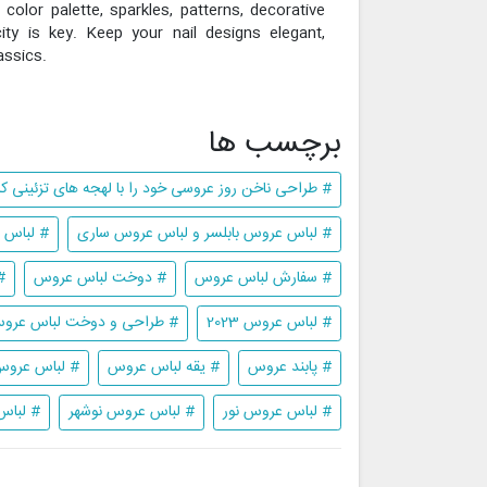
color palette, sparkles, patterns, decorative
ity is key. Keep your nail designs elegant,
assics.
برچسب ها
# طراحی ناخن روز عروسی خود را با لهجه های تزئینی کا
# لباس عروس بابلسر و لباس عروس ساری
# لباس 
# سفارش لباس عروس
# دوخت لباس عروس
#
# لباس عروس 2023
# طراحی و دوخت لباس عرو
# پابند عروس
# یقه لباس عروس
# لباس عرو
# لباس عروس نور
# لباس عروس نوشهر
# لباس