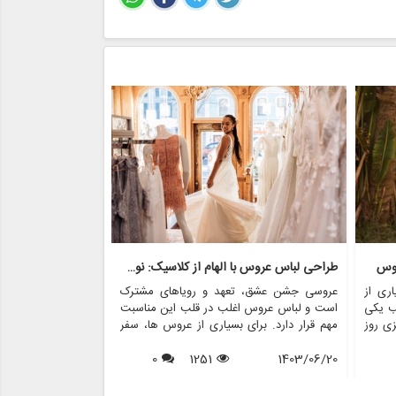
روس
طراحی لباس عروس با الهام از کلاسیک: نوستالژی با مدرنیته روبرو می شود
ری از
عروسی جشن عشق، تعهد و رویاهای مشترک
عروسی یکی از عزی
ب یکی
است و لباس عروس اغلب در قلب این مناسبت
است که غرق در عش
زی روز
مهم قرار دارد. برای بسیاری از عروس ها، سفر
در میان بسیاری از
ی های
برای یافتن لباس مجلسی عالی پر از هیجان و
خاص می کند، لباس
 روند
1403/06/20
1251
0
انتظار است. در سال های اخیر، محبوبیت لباس
1403/06/17
قدرتمند از تعهد
س های
های عروسی با الهام از قدیمی ها افزایش یافته
تاریخچه سنت های 
اس های
است و ترکیبی منحصر به فرد از نوستالژی و
فرهنگ هایی که از