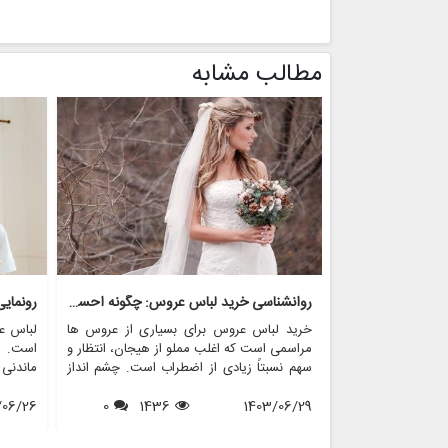
مطالب مشابه
روانشناسی خرید لباس عروس: چگونه احساسات بر تصمیم گیری تأثیر می گذارد
رونمای
خرید لباس عروس برای بسیاری از عروس ها
لباس ع
مراسمی است که اغلب مملو از هیجان، انتظار و
است. ای
سهم نسبتاً زیادی از اضطراب است. چشم انداز
ماندنی
احساسی این تجربه می تواند به طور قابل
بسیاری
1403/06/29
1436
0
توجهی بر تصمیم گیری تأثیر بگذارد و منجر به
/06/26
می شون
انتخاب هایی شود که نه تنها سبک شخصی بلکه
که برخ
عوامل روانی عمیق تری را نیز منعکس می کند.
کنند، 