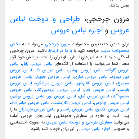
نفس بدهد.
مزون چرخچی،
طراحی و دوخت لباس
عروس
و
اجاره لباس عروس
برای دیدن جدیدترین محصولات
مزون چرخچی
می‌توانید به
بخش
محصولات سایت
مراجعه کنید یا
با ما در ارتباط
باشید. مزون چرخچی
آمادگی دارد تا همه شهرهای استان مازندران را تحت پوشش خود قرار
دهد. شما می‌توانید با استفاده از تگ‌های
لباس عروس بابل
،
لباس
عروس گلوگاه
،
لباس عروس بهشهر
،
لباس عروس نکا
،
لباس عروس
میان‌دورود
،
لباس عروس ساری
،
لباس عروس جویبار
،
لباس عروس
سیمرغ
،
لباس عروس قائم‌شهر
،
لباس عروس سوادکوه
،
لباس عروس
بابلسر
،
لباس عروس بابل
،
لباس عروس فریدون‌کنار
،
لباس عروس
محمودآباد
،
لباس عروس آمل
،
لباس عروس نور
،
لباس عروس نوشهر
،
لباس عروس چالوس
،
لباس عروس کلاردشت
،
لباس عروس عباس‌آباد
،
لباس عروس تنکابن
،
لباس عروس رامسر
و
لباس عروس مازندران
ما را
پیدا کنید و علاوه بر سفارش جدیدترین لباس‌های عروس آماده
می‌توانید
سفارش طراحی و دوخت لباس عروس
به صورت اختصاصی
و همچنین
اجاره لباس عروس
را نیز برای خود داشته باشید.