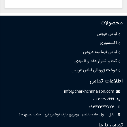
محصولات
لباس عروس
اکسسوری
لباس فرمالیته عروس
کت و شلوار عقد و نامزدی
دوخت ژورنالی لباس عروس
اطلاعات تماس
info@charkhchimaison.com
011-32300999
09332337773
بابل _ اول جاده بابلسر_ روبروی پارک نوشیروانی _ جنب بسیج 20
تماس با ما