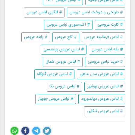
# طراحی و دوخت لباس عروس
# الگوی لباس عروس
# کارت عروسی
# اکسسوری لباس عروس
# لباس فرمالیته عروس
# تاج عروس
# پابند عروس
# یقه لباس عروس
# لباس عروس پرنسسی
# خرید لباس عروسی
# لباس عروس شمال
# لباس عروس مدل ماهی
# لباس عروس گلوگاه
# لباس عروس بهشهر
# لباس عروس نکا
# لباس عروس میاندورود
# لباس عروس جویبار
# لباس عروس تنکابن