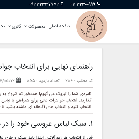
09332337773
011-32300999
صفحه اصلی
نحو
محصولات
گالری
راهنمای نهایی برای انتخاب جوا
کد مطلب : 286
تعداد بازدید : 855
02/05/02
نامزدی شما را تبریک می گویم! همانطور که شروع به 
گذارید. انتخاب جواهرات عالی برای همراهی با لباس عر
انتخاب کنید و انتخاب های آگاهانه ای داشته باشید تا 
1. سبک لباس عروسی خود را در نظر بگیرید
قبل از انتخاب هر زیورآلاتی، ابتدا باید سبک و طرح 