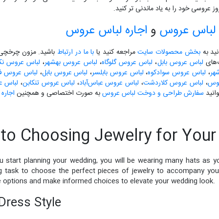
ز عروسی خود را به یاد ماندنی تر کنید.
لباس عروس
و
اجاره لباس عروس
نید به
بخش محصولات سایت
مراجعه کنید یا
با ما در ارتباط
باشید. مزون چرخچی آ
گ‌های
لباس عروس بابل
،
لباس عروس گلوگاه
،
لباس عروس بهشهر
،
لباس عروس نکا
هر
،
لباس عروس سوادکوه
،
لباس عروس بابلسر
،
لباس عروس بابل
،
لباس عروس فری
لوس
،
لباس عروس کلاردشت
،
لباس عروس عباس‌آباد
،
لباس عروس تنکابن
،
لباس ع
انید
سفارش طراحی و دوخت لباس عروس
به صورت اختصاصی و همچنین
اجاره
 to Choosing Jewelry for You
 start planning your wedding, you will be wearing many hats as y
ing task to choose the perfect pieces of jewelry to accompany you
the options and make informed choices to elevate your wedding look.
Dress Style