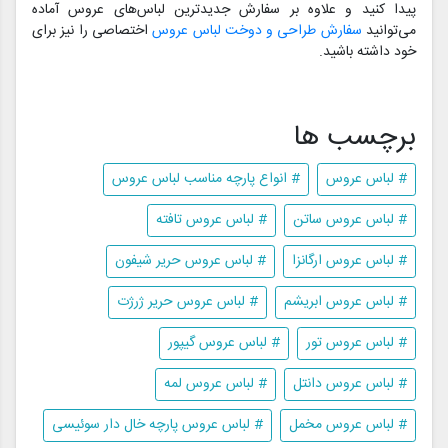
پیدا کنید و علاوه بر سفارش جدیدترین لباس‌های عروس آماده
می‌توانید
سفارش طراحی و دوخت لباس عروس
اختصاصی را نیز برای
خود داشته باشید.
برچسب ها
# لباس عروس
# انواع پارچه مناسب لباس عروس
# لباس عروس ساتن
# لباس عروس تافته
# لباس عروس ارگانزا
# لباس عروس حریر شیفون
# لباس عروس ابریشم
# لباس عروس حریر ژرژت
# لباس عروس تور
# لباس عروس گیپور
# لباس عروس دانتل
# لباس عروس لمه
# لباس عروس مخمل
# لباس عروس پارچه خال دار سوئیسی