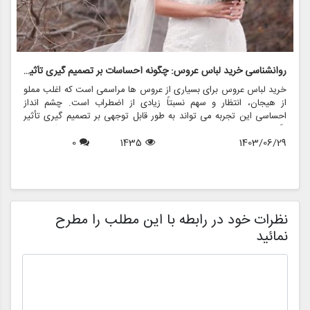
روانشناسی خرید لباس عروس: چگونه احساسات بر تصمیم گیری تأثیر می گذارد
ر
خرید لباس عروس برای بسیاری از عروس ها مراسمی است که اغلب مملو
ل
از هیجان، انتظار و سهم نسبتاً زیادی از اضطراب است. چشم انداز
ع
احساسی این تجربه می تواند به طور قابل توجهی بر تصمیم گیری تأثیر
ب
بگذارد و منجر به انتخاب هایی شود که نه تنها سبک شخصی بلکه عوامل
چ
1403/06/29
1435
0
روانی عمیق تری را نیز منعکس می کند. در این مقاله، روانشناسی خرید
6
د
لباس عروس، چگونگی شکل دهی احساسات به تصمیمات و نقش
ح
فروشگاه هایی مانند مزون چرخچی در این فرآیند پیچیده را بررسی
و
خواهیم کرد.
ا
م
ن
نظرات خود در رابطه با این مطلب را مطرح
نمائید