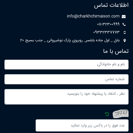
اطلاعات تماس
info@charkhchimaison.com
011-32300999
09332337773
بابل _ اول جاده بابلسر_ روبروی پارک نوشیروانی _ جنب بسیج 20
تماس با ما