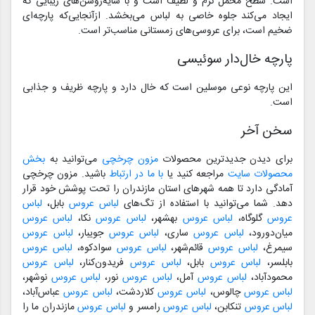
است. سطح مخمل نرم و لطیف است و با سایه‌روشن‌های زیبایی که
ایجاد می‌کند جلوه خاصی به لباس می‌بخشد. ازآنجایی‌که پارچه‌ای
ضخیم است، برای عروسی‌های زمستانی مناسب‌تر است.
پارچه خال‌دار سوئیسی
این پارچه نوعی موسلین است که خال دارد و پارچه ظریف و جذابی
است.
سخن آخر
برای دیدن جدیدترین محصولات
مزون چرخچی
می‌توانید به
بخش
محصولات سایت
مراجعه کنید یا
با ما در ارتباط
باشید. مزون چرخچی
آمادگی دارد تا همه شهرهای استان مازندران را تحت پوشش خود قرار
دهد. شما می‌توانید با استفاده از تگ‌های
لباس عروس
بابل،
لباس
عروس
گلوگاه،
لباس عروس
بهشهر،
لباس عروس
نکا،
لباس عروس
میان‌دورود،
لباس عروس
ساری،
لباس عروس
جویبار،
لباس عروس
سیمرغ،
لباس عروس
قائم‌شهر،
لباس عروس
سوادکوه،
لباس عروس
بابلسر،
لباس عروس
بابل،
لباس عروس
فریدون‌کنار،
لباس عروس
محمودآباد،
لباس عروس
آمل،
لباس عروس
نور،
لباس عروس
نوشهر،
لباس عروس
چالوس،
لباس عروس
کلاردشت،
لباس عروس
عباس‌آباد،
لباس عروس
تنکابن،
لباس عروس
رامسر و
لباس عروس
مازندران ما را