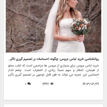
روانشناسی خرید لباس عروس: چگونه احساسات بر تصمیم گیری تأثیر می گذارد
ر
خرید لباس عروس برای بسیاری از عروس ها مراسمی است که اغلب مملو
ل
از هیجان، انتظار و سهم نسبتاً زیادی از اضطراب است. چشم انداز
ع
احساسی این تجربه می تواند به طور قابل توجهی بر تصمیم گیری تأثیر
ب
بگذارد و منجر به انتخاب هایی شود که نه تنها سبک شخصی بلکه عوامل
چ
1403/06/29
1442
0
روانی عمیق تری را نیز منعکس می کند. در این مقاله، روانشناسی خرید
6
د
لباس عروس، چگونگی شکل دهی احساسات به تصمیمات و نقش
ح
فروشگاه هایی مانند مزون چرخچی در این فرآیند پیچیده را بررسی
و
خواهیم کرد.
ا
م
ن