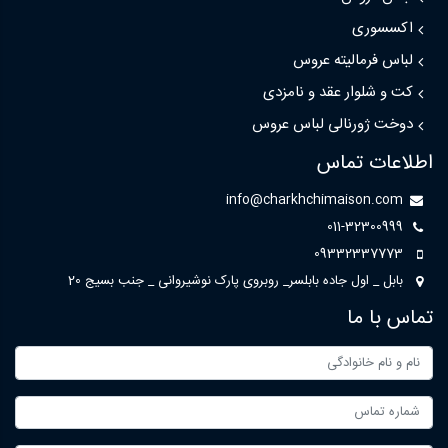
اکسسوری
لباس فرمالیته عروس
کت و شلوار عقد و نامزدی
دوخت ژورنالی لباس عروس
اطلاعات تماس
info@charkhchimaison.com
011-32300999
09332337773
بابل _ اول جاده بابلسر_ روبروی پارک نوشیروانی _ جنب بسیج 20
تماس با ما