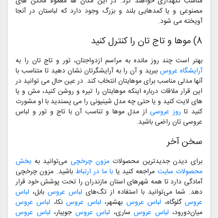
مناسب نگهداری خواهند کرد. در این مکان ها معمولا مانکن های
مصنوعی و یا کمدهایی بلند و بزرگ وجود دارد که لباستان در آنجا
آویخته می شود.
8) موها و تاج تان را کنترل کنید
بهتر است چند روز مانده به مراسم ازدواجتان، تور و تاج تان را به
آرایشگاه عروس
ببرید و آن را به آرایشگرتان نشان دهید تا متناسب با
آنها مدلی مناسب برای موهایتان انتخاب کند. در عین حال می توانید در
این قرار ملاقات درباره اینکه موهایتان را تیره و روشن کنید، مش و یا
های لایت کنید و یا حتی چه مدل شینیونی را می پسندید با او مشورت
کنید تا
روز عروسی
از مدل موها و تناسب آن با تاج و تور و لباس
عروسی تان راضی باشید.
سخن آخر
برای دیدن جدیدترین محصولات
مزون چرخچی
می‌توانید به
بخش
محصولات سایت
مراجعه کنید یا
با ما در ارتباط
باشید. مزون چرخچی
آمادگی دارد تا همه شهرهای استان مازندران را تحت پوشش خود قرار
دهد. شما می‌توانید با استفاده از تگ‌های
لباس عروس
بابل،
لباس
عروس
گلوگاه،
لباس عروس
بهشهر،
لباس عروس
نکا،
لباس عروس
میان‌دورود،
لباس عروس
ساری،
لباس عروس
جویبار،
لباس عروس