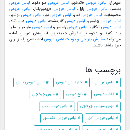
سیمرغ،
لباس عروس
قائم‌شهر،
لباس عروس
سوادکوه،
لباس عروس
بابلسر،
لباس عروس
بابل،
لباس عروس
فریدون‌کنار،
لباس عروس
محمودآباد،
لباس عروس
آمل،
لباس عروس
نور،
لباس عروس
نوشهر،
لباس عروس
چالوس،
لباس عروس
کلاردشت،
لباس عروس
عباس‌آباد،
لباس عروس
تنکابن،
لباس عروس
رامسر و
لباس عروس
مازندران ما را
پیدا کنید و علاوه بر سفارش جدیدترین لباس‌های عروس آماده
می‌توانید
سفارش طراحی و دوخت لباس عروس
اختصاصی را نیز برای
خود داشته باشید.
برچسب ها
# لباس عروس
# بخار لباس عروس
# لباس عروس با تور
# کفش عروس
# تاج عروس
# مزون چرخچی
# مزون سیمین چرخچی
# لباس عروس بابل
# لباس عروس آمل
# لباس عروس قائمشهر
# لباس عروس ساری
# لباس عروس محمودآباد