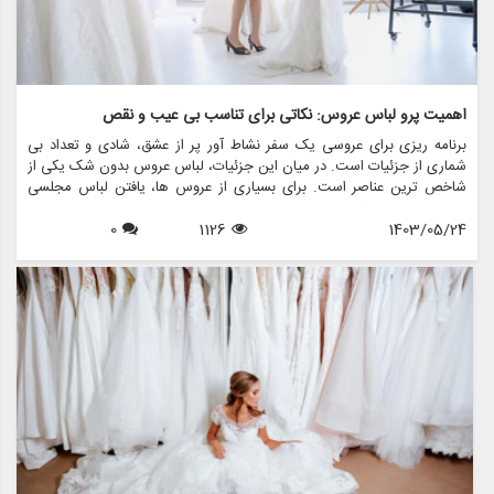
اهمیت پرو لباس عروس: نکاتی برای تناسب بی عیب و نقص
برنامه ریزی برای عروسی یک سفر نشاط آور پر از عشق، شادی و تعداد بی
شماری از جزئیات است. در میان این جزئیات، لباس عروس بدون شک یکی از
شاخص ترین عناصر است. برای بسیاری از عروس ها، یافتن لباس مجلسی
عالی رویایی است که به حقیقت پیوسته است، اما اطمینان از تناسب بی عیب
1403/05/24
1126
0
و نقص آن در روز بزرگ، نیاز به آماده سازی دقیق دارد. اینجاست که مفهوم
تمرین لباس عروس مطرح می شود. در این مقاله، اهمیت تمرین لباس
عروس را بررسی خواهیم کرد، نکاتی را برای دستیابی به تناسب بی عیب و
نقص به اشتراک می گذاریم، و نشان می دهیم که چگونه فروشگاه هایی مانند
مزون چرخچی می توانند به شما در این فرآیند مهم کمک کنند.