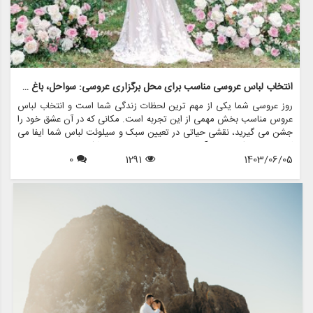
انتخاب لباس عروسی مناسب برای محل برگزاری عروسی: سواحل، باغ ها و سالن های رقص
روز عروسی شما یکی از مهم ترین لحظات زندگی شما است و انتخاب لباس
عروس مناسب بخش مهمی از این تجربه است. مکانی که در آن عشق خود را
جشن می گیرید، نقشی حیاتی در تعیین سبک و سیلوئت لباس شما ایفا می
کند. چه در یک ساحل آفتاب زده، چه در باغی پر از شکوفه، یا در دیوارهای
1403/06/05
1291
0
زیبای یک سالن رقص بگویید «من می کنم»، لباس شما نه تنها باید سبک
شما را منعکس کند، بلکه باید با فضای مکان انتخابی تان هماهنگ باشد. در
این مقاله به بررسی نحوه انتخاب لباس عروس مناسب برای سالن های
مختلف می پردازیم و مزون چرخچی چگونه می تواند به شما در تحقق لباس
رویایی تان کمک کند.