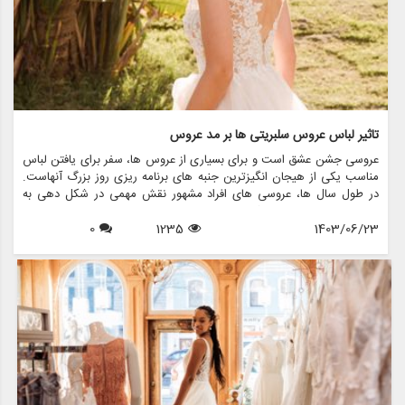
تاثیر لباس عروس سلبریتی ها بر مد عروس
عروسی جشن عشق است و برای بسیاری از عروس ها، سفر برای یافتن لباس
مناسب یکی از هیجان انگیزترین جنبه های برنامه ریزی روز بزرگ آنهاست.
در طول سال ها، عروسی های افراد مشهور نقش مهمی در شکل دهی به
روند مد لباس عروس داشته اند. از لباس های نمادین ستاره های هالیوود
1403/06/23
1235
0
گرفته تا لباس های عروسی سلطنتی که توجه جهانیان را به خود جلب می
کنند، این عروسی های پرمخاطب تاثیری موج دار در انتخاب عروس ها برای
پوشیدن دارند. این مقاله به بررسی تأثیر لباس های عروسی افراد مشهور بر
مد عروس می پردازد و بررسی می کند که چگونه این لباس های پر زرق و
برق الهام بخش روندها، انتخاب ها و حتی خدمات ارائه شده توسط فروشگاه
هایی مانند مزون چرخچی هستند.