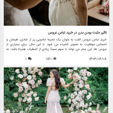
تاثیر مثبت بودن بدن در خرید لباس عروس
خرید لباس عروس اغلب به عنوان یک تجربه جادویی پر از شادی، هیجان و
احساس موفقیت به تصویر کشیده می شود. با این حال، برای بسیاری از
عروس ها، این سفر می تواند با سهم نسبتاً زیادی از اضطراب همراه باشد، به
ویژه وقتی صحبت از تصویر بدنی به میان می آید. افزایش حرکت مثبت بدن
1403/06/08
1160
0
به طور قابل توجهی بر نحوه برخورد عروس ها برای خرید لباس عروس تأثیر
گذاشته و محیطی را ایجاد می کند که عشق به خود و پذیرش را تشویق می
کند. این مقاله تاثیر مثبت بودن بدن بر خرید لباس عروس و اینکه چگونه
فروشگاه هایی مانند مزون چرخچی در ایجاد تجربیات فراگیر و توانمند برای
همه عروس ها پیشرو هستند را بررسی می کند.