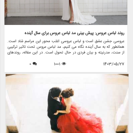
روند لباس عروس: پیش بینی مد لباس عروس برای سال آینده
عروسی جشن عشق است و لباس عروسی اغلب محور این مراسم شاد است.
همانطور که به سال آینده نگاه می کنیم، مد لباس عروس تحت تاثیر ترکیبی
از سنت، مدرنیته و بیان فردی در حال تحول است. در این مقاله، روندهای
لباس عروس را که قرار است بر صحنه عروس تسلط داشته باشند، بررسی
1403/05/27
1001
0
خواهیم کرد و بینشی در مورد سبک ها، پارچه ها و رنگ هایی که هر عروس
باید در نظر بگیرد، ارائه می دهیم. علاوه بر این، ما نشان خواهیم داد که
مزون چرخچی چگونه می تواند به عروس ها کمک کند تا لباس رویایی خود
را از طریق خدمات مختلف مانند اجاره، فروش، طراحی و لوازم جانبی پیدا
کنند.