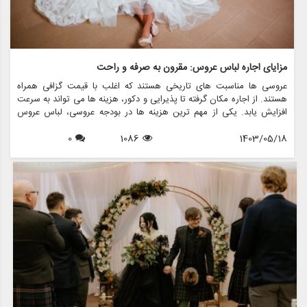
مزایای اجاره لباس عروس: مقرون به صرفه و راحت
عروسی ها مناسبت های تاریخی هستند که اغلب با قیمت گزافی همراه
هستند. از اجاره مکان گرفته تا پذیرایی و دکور، هزینه ها می تواند به سرعت
افزایش یابد. یکی از مهم ترین هزینه ها در بودجه عروسی، لباس عروس
است. برای بسیاری از عروس ها، خرید لباس عروس می تواند بسیار سخت
1403/05/18
1086
0
باشد، به خصوص با توجه به اینکه این لباس معمولاً فقط یک بار پوشیده می
شود. خوشبختانه اجاره لباس عروس به عنوان یک راه حل فزاینده محبوب و
کاربردی برای عروس های مدرن مطرح شده است. در این مقاله، مزایای
متعدد اجاره لباس عروس را بررسی می کنیم و نشان می دهیم که چگونه می
تواند هم مقرون به صرفه و هم راحت باشد. همچنین مزون چرخچی را به
شما معرفی خواهیم کرد، فروشگاهی که در زمینه اجاره لباس عروس، فروش،
طرح های سفارشی و کلیه اقلام مربوط به عروس فعالیت می کند.