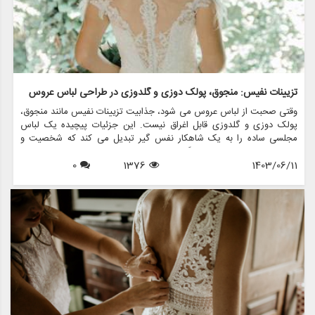
تزیینات نفیس: منجوق، پولک دوزی و گلدوزی در طراحی لباس عروس
وقتی صحبت از لباس عروس می شود، جذابیت تزیینات نفیس مانند منجوق،
پولک دوزی و گلدوزی قابل اغراق نیست. این جزئیات پیچیده یک لباس
مجلسی ساده را به یک شاهکار نفس گیر تبدیل می کند که شخصیت و
استایل عروس را در بر می گیرد. در این مقاله، دنیای فریبنده تزیینات در
1403/06/11
1376
0
طراحی لباس عروس را بررسی خواهیم کرد و اهمیت، تکنیک ها و نحوه
تغییر فروشگاه هایی مانند مزون چرخچی در مد لباس عروس را برجسته می
کنیم.