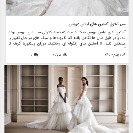
سیر تحول آستین های لباس عروس
آستین های لباس عروس مدت هاست که نقطه کانونی مد لباس عروس بوده
اند، و در طول سال ها تکامل یافته اند تا روندها و سبک های در حال تغییر را
منعکس کنند. از آستین های زنگوله ای رمانتیک دوران ویکتوریا گرفته تا
آستین های زیبای اسقف امروزی، هر طرحی جذابیت و شخصیت منحصر به
1403/05/06
1078
0
فرد خود را دارد. در این مقاله، به بررسی تحولات شگفت انگیز آستین های
لباس عروس می پردازیم و بررسی می کنیم که مزون چرخچی، یک فروشگاه
پیشرو عروس، چگونه این عناصر جاودانه را در مجموعه نفیس لباس عروس
خود گنجانده است.