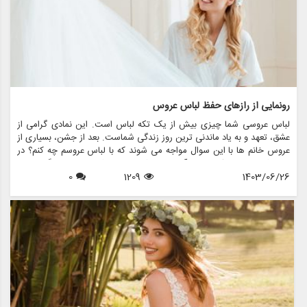
رونمایی از رازهای حفظ لباس عروس
لباس عروسی شما چیزی بیش از یک تکه لباس است. این نمادی گرامی از
عشق، تعهد و به یاد ماندنی ترین روز زندگی شماست. بعد از جشن، بسیاری از
عروس خانم ها با این سوال مواجه می شوند که با لباس عروسم چه کنم؟ در
حالی که برخی ممکن است آن را بفروشند یا اهدا کنند، برخی دیگر ترجیح
1403/06/26
1209
0
می دهند آن را برای نسل های آینده یا به دلایل احساسی حفظ کنند. در این
مقاله، ما رازهای حفظ لباس عروس را بررسی می کنیم و اطمینان حاصل می
کنیم که لباس شما به زیبایی روزی که آن را پوشیده اید، باقی می ماند.
همچنین نشان خواهیم داد که چگونه فروشگاه هایی مانند مزون چرخچی می
توانند به عروس ها در همه چیز از اجاره تا نگهداری کمک کنند.