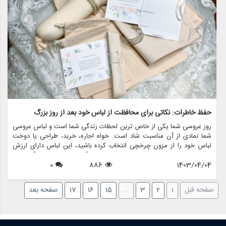
حفظ خاطرات: نکاتی برای محافظت از لباس خود بعد از روز بزرگ
روز عروسی شما یکی از خاص ترین لحظات زندگی شما است و لباس عروسی
شما نمادی از آن مناسبت شاد است. خواه اجاره، خرید، طراحی یا دوخت
لباس خود را از مزون چرخچی انتخاب کرده باشید، این لباس دارای ارزش
احساسی و خاطراتی است که برای سال های آینده دوست دارید آن ها را
1403/04/04
886
0
گرامی بدارید. برای اطمینان از اینکه لباس شما در شرایط بکر باقی می ماند و
می تواند به عنوان یک میراث ارزشمند به ارث برسد، ضروری است که پس از
پایان جشن ها از آن مراقبت کنید. در این مقاله، چند نکته تخصصی برای
صفحه قبل
1
2
3
...
15
16
17
صفحه بعد
محافظت از لباس خود بعد از روز بزرگ را بررسی خواهیم کرد.