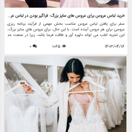
خرید لباس عروس برای عروس های سایز بزرگ: فراگیر بودن در لباس عروس
سفر برای یافتن لباس عروس مناسب بخش مهمی از فرآیند برنامه ریزی
عروسی برای هر عروس آینده است. با این حال، برای عروس های سایز بزرگ،
این تجربه اغلب می تواند دلهره آور و طاقت فرسا باشد، زیرا در صنعت مد
لباس عروس گنجانده نشده است. خوشبختانه، با افزایش مثبت بودن بدن و
1403/04/16
1065
0
تقاضا برای تنوع در مد، تغییر مثبتی به سمت فراگیری در مد لباس عروس
ایجاد شده است. یکی از این برندها که در ارائه طیف متنوعی از گزینه های
لباس عروس برای عروس های سایز بزرگ پیشتاز است مزون چرخچی است.
این فروشگاه با ارائه خدمات اجاره لباس عروس، فروش لباس عروس، طراحی
و دوخت لباس عروس، لوازم جانبی عروس و کلیه اقلام مربوط به عروس، آن
را به مقصدی یکجا برای عروس در هر سایز تبدیل کرده است.