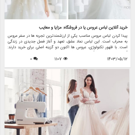
خرید آنلاین لباس عروس یا در فروشگاه: مزایا و معایب
پیدا کردن لباس عروس مناسب یکی از ارزشمندترین تجربه ها در سفر عروس
به محراب است. این لباس نماد عشق، تعهد و آغاز فصل جدیدی در زندگی
است. با ظهور تکنولوژی، عروس ها اکنون دو گزینه اصلی برای خرید دارند:
آنلاین یا درون فروشگاهی. هر روشی مزایا و معایب خاص خود را دارد، که
1403/05/12
1107
0
باعث می شود عروس ها به دقت انتخاب های خود را بسنجید. در این مقاله،
مزایا و معایب خرید لباس عروس آنلاین و فروشگاهی را بررسی خواهیم کرد،
و چگونگی مزون چرخچی - فروشگاه همه کاره ای که اجاره لباس عروس،
فروش، خدمات طراحی و دوخت، لوازم جانبی عروس و تمام اقلام مرتبط با
عروس — می تواند تجربه شما را بدون توجه به ترجیح خرید شما افزایش
دهد.