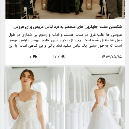
شکستن سنت: جایگزین های منحصر به فرد لباس عروس برای عروس جسور
عروسی ها اغلب غرق در سنت هستند و آداب و رسوم بی شماری در طول
نسل ها منتقل شده است. یکی از نمادین ترین عناصر عروسی، لباس عروس
است که به طور سنتی یک لباس سفید نماد پاکی و بی گناهی است. با این
حال، در سال های اخیر، بسیاری از عروس ها تصمیم گرفته اند از این
1403/05/15
1012
0
قراردادها فاصله بگیرند و جایگزین های منحصربه فردی برای لباس عروس
انتخاب کرده اند که نشان دهنده سبک شخصی و فردیت آنهاست. اگر شما
یک عروس جسور هستید که به دنبال بیانیه ای در روز خاص خود هستید،
این مقاله به بررسی برخی از جایگزین های هیجان انگیز برای لباس عروس
کلاسیک می پردازد و اینکه مزون چرخچی چگونه می تواند به شما در پیدا
کردن یا ایجاد ظاهری عالی کمک کند.