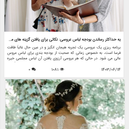
به حداکثر رساندن بودجه لباس عروسی: نکاتی برای یافتن گزینه های مقرون به صرفه
برنامه ریزی یک عروسی یک تجربه هیجان انگیز و در عین حال غالباً طاقت
فرسا است، به خصوص زمانی که صحبت از بودجه بندی برای لباس عروس
عالی می شود. در حالی که هر عروسی آرزوی یافتن آن لباس مجلسی خیره
کننده را دارد، واقعیت این است که لباس عروسی می تواند با قیمت گزافی
1403/06/14
1081
0
همراه باشد. با این حال، با برنامه ریزی دقیق و استراتژی های خرید
هوشمند، می توانید گزینه های زیبا و مقرون به صرفه را بدون از دست دادن
سبک یا کیفیت بیابید. در این مقاله، نکات مختلفی را برای به حداکثر رساندن
بودجه لباس عروس بررسی خواهیم کرد، از جمله اینکه چگونه فروشگاه هایی
مانند مزون چرخچی می توانند به شما در رسیدن به دیدگاه عروسی تان
کمک کنند، بدون اینکه پولی از دست بدهید.