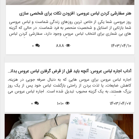
هنر سفارشی کردن لباس عروسی: افزودن نکات برای شخصی سازی
روز عروسی شما یکی از خاص ترین روزهای زندگی شماست و لباس عروسی
شما بازتابی از استایل و شخصیت منحصر به فرد شماست. در حالی که گزینه
های بی شماری برای انتخاب لباس عروس وجود دارد، سفارشی کردن لباس
عروسی با لباس های شخصی می تواند آن را خاص تر و خاطره انگیزتر کند.
1403/04/10
888
0
فرقی نمی کند درخشش اضافه کنید، جزئیات معنادار را در آن بگنجانید یا
بیانیه ای جسورانه داشته باشید، راه های بی پایانی برای شخصی سازی لباس
عروسی و تبدیل آن به خودتان وجود دارد.
آداب اجاره لباس عروس: آنچه باید قبل از قرض گرفتن لباس عروس بدانید
اجاره لباس عروس برای عروس هایی که به دنبال صرفه جویی در هزینه،
کاهش ضایعات، یا لذت بردن از راحتی بازگشت لباس خود پس از یک روز
بزرگ هستند، به یک گزینه محبوب تبدیل شده است. اجاره لباس عروس می
تواند جایگزینی مقرون به صرفه برای خرید یک لباس مجلسی باشد و به
1403/04/07
1010
0
عروس ها اجازه می دهد تا لباس های طراحی شده را بدون قیمت گزاف
بپوشند. با این حال، قبل از شروع سفر برای قرض گرفتن یک لباس مجلسی
برای روز خاص خود، ضروری است که آداب و دستورالعمل های مربوط به
اجاره لباس عروس را درک کنید. در این راهنمای جامع، همه چیزهایی را که
باید در مورد آداب کرایه لباس عروس بدانید و نحوه انجام این فرآیند با ظرافت
و اطمینان، بررسی خواهیم کرد.