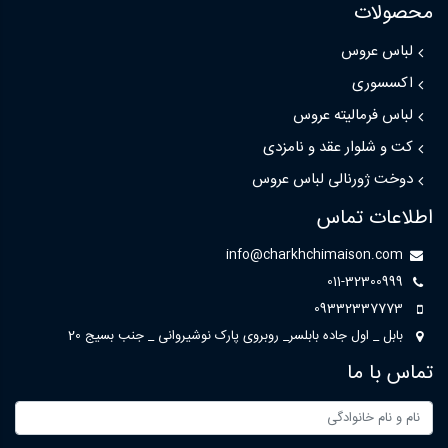
محصولات
لباس عروس
اکسسوری
لباس فرمالیته عروس
کت و شلوار عقد و نامزدی
دوخت ژورنالی لباس عروس
اطلاعات تماس
info@charkhchimaison.com
011-32300999
09332337773
بابل _ اول جاده بابلسر_ روبروی پارک نوشیروانی _ جنب بسیج 20
تماس با ما