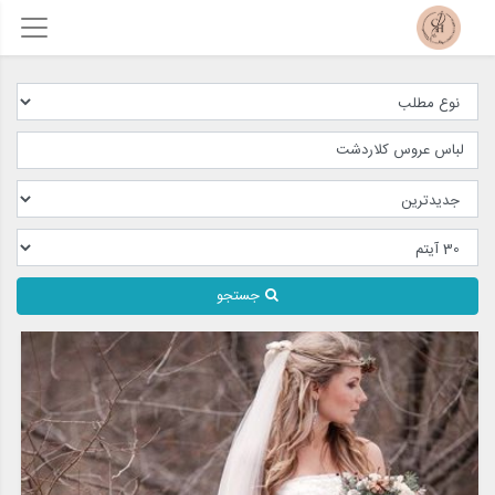
جستجو