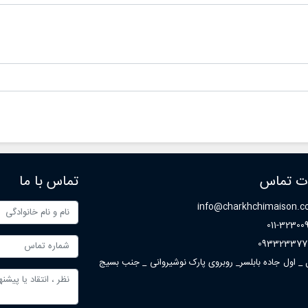
ات تماس
تماس با ما
info@charkhchimaison.
011-32300
093323377
ل _ اول جاده بابلسر_ روبروی پارک نوشیروانی _ جنب بسیج