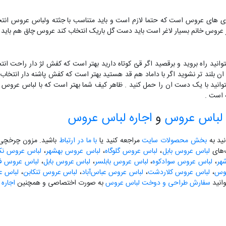
ری های عروس است که حتما لازم است و باید متناسب با جثته ولباس عروس انتخا
 عروس خانم بسیار لاغر است باید دست گل باریک انتخاب کند عروس چاق هم باید دس
نید راه بروید و برقصید اگر قئ کوتاه دارید بهتر است که کفش لژ دار راحت انتخ
ان بلند تر نشوید اگر با داماد هم قد هستید بهتر است که کفش پاشنه دار انتخاب
وانید با یک دست ان را حمل کنید . ظاهر کیف شما بهتر است که با لباس عروس
ه است .
لباس عروس
و
اجاره لباس عروس
نید به
بخش محصولات سایت
مراجعه کنید یا
با ما در ارتباط
باشید. مزون چرخچی آ
گ‌های
لباس عروس بابل
،
لباس عروس گلوگاه
،
لباس عروس بهشهر
،
لباس عروس نکا
هر
،
لباس عروس سوادکوه
،
لباس عروس بابلسر
،
لباس عروس بابل
،
لباس عروس فری
لوس
،
لباس عروس کلاردشت
،
لباس عروس عباس‌آباد
،
لباس عروس تنکابن
،
لباس ع
انید
سفارش طراحی و دوخت لباس عروس
به صورت اختصاصی و همچنین
اجاره