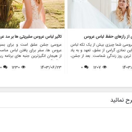
ی از رازهای حفظ لباس عروس
تاثیر لباس عروس سلبریتی ها بر مد ع
روسی شما چیزی بیش از یک تکه لباس
عروسی جشن عشق است و برای بسیا
ن نمادی گرامی از عشق، تعهد و به یاد
عروس ها، سفر برای یافتن لباس مناس
 ترین روز زندگی شماست. بعد از جشن،
از هیجان انگیزترین جنبه های برنامه ری
 از عروس خانم ها با این سوال مواجه
بزرگ آنهاست. در طول سال ها، عروس
1403
1207
0
د که با لباس عروسم چه کنم؟ در حالی
1403/06/23
1230
0
افراد مشهور نقش مهمی در شکل دهی به
ی ممکن است آن را بفروشند یا اهدا
مد لباس عروس داشته اند. از لبا
برخی دیگر ترجیح می دهند آن را برای
نمادین ستاره های هالیوود گرفته تا لب
 آینده یا به دلایل احساسی حفظ کنند.
عروسی سلطنتی که توجه جهانیان را ب
 مقاله، ما رازهای حفظ لباس عروس را
جلب می کنند، این عروسی های پر
می کنیم و اطمینان حاصل می کنیم که
تاثیری موج دار در انتخاب عروس ها
ح نمائید
ا به زیبایی روزی که آن را پوشیده اید،
پوشیدن دارند. این مقاله به بررسی تأثی
ی ماند. همچنین نشان خواهیم داد که
های عروسی افراد مشهور بر مد عر
فروشگاه هایی مانند مزون چرخچی می
پردازد و بررسی می کند که چگونه این
 به عروس ها در همه چیز از اجاره تا
های پر زرق و برق الهام بخش روندها، 
 کمک کنند.
ها و حتی خدمات ارائه شده توسط فر
هایی مانند مزون چرخچی هستند.