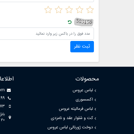
ثبت نظر
محصولات
اطلاع
لباس عروس
com
999
اکسسوری
73
لباس فرمالیته عروس
باب
کت و شلوار عقد و نامزدی
20
دوخت ژورنالی لباس عروس