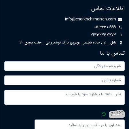
اطلاعات تماس
info@charkhchimaison.com
011-32300999
09332337773
بابل _ اول جاده بابلسر_ روبروی پارک نوشیروانی _ جنب بسیج 20
تماس با ما