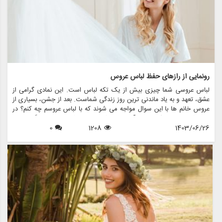
رونمایی از رازهای حفظ لباس عروس
لباس عروسی شما چیزی بیش از یک تکه لباس است. این نمادی گرامی از
عشق، تعهد و به یاد ماندنی ترین روز زندگی شماست. بعد از جشن، بسیاری از
عروس خانم ها با این سوال مواجه می شوند که با لباس عروسم چه کنم؟ در
حالی که برخی ممکن است آن را بفروشند یا اهدا کنند، برخی دیگر ترجیح
1403/06/26
1208
0
می دهند آن را برای نسل های آینده یا به دلایل احساسی حفظ کنند. در این
مقاله، ما رازهای حفظ لباس عروس را بررسی می کنیم و اطمینان حاصل می
کنیم که لباس شما به زیبایی روزی که آن را پوشیده اید، باقی می ماند.
همچنین نشان خواهیم داد که چگونه فروشگاه هایی مانند مزون چرخچی می
توانند به عروس ها در همه چیز از اجاره تا نگهداری کمک کنند.