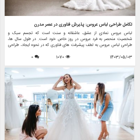
تکامل طراحی لباس عروس: پذیرش فناوری در عصر مدرن
لباس عروس نمادی از عشق، عاشقانه و سنت است که تجسم سبک و
شخصیت منحصر به فرد عروس در روز خاص خود است. در طول سال ها،
طراحی لباس عروس به لطف پیشرفت های فناوری که در نحوه ایجاد، طراحی
و شخصی سازی لباس ها متحول شده است، به طور قابل توجهی تکامل یافته
1403/05/03
1070
0
است. در این مقاله، نقش تکنولوژی در طراحی لباس عروس مدرن را بررسی
خواهیم کرد، با تمرکز بر این که مزون چرخچی، یک فروشگاه پیشرو عروس،
چگونه از تکنولوژی استفاده می کند تا تجربه ای یکپارچه و نوآورانه را برای
عروس هایی که به دنبال لباس رویایی خود هستند، ارائه دهد.