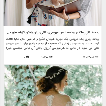
به حداکثر رساندن بودجه لباس عروسی: نکاتی برای یافتن گزینه های مقرون به صرفه
برنامه ریزی یک عروسی یک تجربه هیجان انگیز و در عین حال غالباً طاقت
فرسا است، به خصوص زمانی که صحبت از بودجه بندی برای لباس عروس
عالی می شود. در حالی که هر عروسی آرزوی یافتن آن لباس مجلسی خیره
کننده را دارد، واقعیت این است که لباس عروسی می تواند با قیمت گزافی
1403/06/14
1078
0
همراه باشد. با این حال، با برنامه ریزی دقیق و استراتژی های خرید
هوشمند، می توانید گزینه های زیبا و مقرون به صرفه را بدون از دست دادن
سبک یا کیفیت بیابید. در این مقاله، نکات مختلفی را برای به حداکثر رساندن
بودجه لباس عروس بررسی خواهیم کرد، از جمله اینکه چگونه فروشگاه هایی
مانند مزون چرخچی می توانند به شما در رسیدن به دیدگاه عروسی تان
کمک کنند، بدون اینکه پولی از دست بدهید.