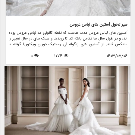
سیر تحول آستین های لباس عروس
آستین های لباس عروس مدت هاست که نقطه کانونی مد لباس عروس بوده
اند، و در طول سال ها تکامل یافته اند تا روندها و سبک های در حال تغییر را
منعکس کنند. از آستین های زنگوله ای رمانتیک دوران ویکتوریا گرفته تا
آستین های زیبای اسقف امروزی، هر طرحی جذابیت و شخصیت منحصر به
1403/05/06
1074
0
فرد خود را دارد. در این مقاله، به بررسی تحولات شگفت انگیز آستین های
لباس عروس می پردازیم و بررسی می کنیم که مزون چرخچی، یک فروشگاه
پیشرو عروس، چگونه این عناصر جاودانه را در مجموعه نفیس لباس عروس
خود گنجانده است.