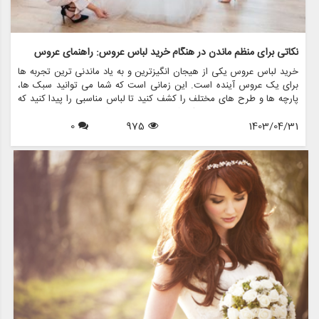
نکاتی برای منظم ماندن در هنگام خرید لباس عروس: راهنمای عروس
خرید لباس عروس یکی از هیجان انگیزترین و به یاد ماندنی ترین تجربه ها
برای یک عروس آینده است. این زمانی است که شما می توانید سبک ها،
پارچه ها و طرح های مختلف را کشف کنید تا لباس مناسبی را پیدا کنید که
در روز خاص خود احساس یک شاهزاده خانم را به شما بدهد. با این حال، با
1403/04/31
975
0
وجود گزینه های بسیار زیاد، پیمایش در این فرآیند می تواند طاقت فرسا و
استرس زا باشد. اینجاست که منظم ماندن به کارتان می آید. در این مقاله،
نکات ارزشمندی را برای منظم ماندن در هنگام خرید لباس عروس، با تمرکز بر
ایجاد تجربه لذت بخش و بدون استرس، مورد بحث قرار می دهیم.