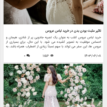
تاثیر مثبت بودن بدن در خرید لباس عروس
خرید لباس عروس اغلب به عنوان یک تجربه جادویی پر از شادی، هیجان و
احساس موفقیت به تصویر کشیده می شود. با این حال، برای بسیاری از
عروس ها، این سفر می تواند با سهم نسبتاً زیادی از اضطراب همراه باشد، به
ویژه وقتی صحبت از تصویر بدنی به میان می آید. افزایش حرکت مثبت بدن
1403/06/08
1156
0
به طور قابل توجهی بر نحوه برخورد عروس ها برای خرید لباس عروس تأثیر
گذاشته و محیطی را ایجاد می کند که عشق به خود و پذیرش را تشویق می
کند. این مقاله تاثیر مثبت بودن بدن بر خرید لباس عروس و اینکه چگونه
فروشگاه هایی مانند مزون چرخچی در ایجاد تجربیات فراگیر و توانمند برای
همه عروس ها پیشرو هستند را بررسی می کند.