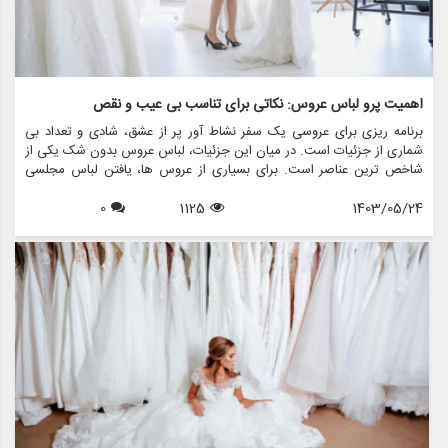
اهمیت پرو لباس عروس: نکاتی برای تناسب بی عیب و نقص
برنامه ریزی برای عروسی یک سفر نشاط آور پر از عشق، شادی و تعداد بی
شماری از جزئیات است. در میان این جزئیات، لباس عروس بدون شک یکی از
شاخص ترین عناصر است. برای بسیاری از عروس ها، یافتن لباس مجلسی
عالی رویایی است که به حقیقت پیوسته است، اما اطمینان از تناسب بی عیب
1403/05/24
1125
0
و نقص آن در روز بزرگ، نیاز به آماده سازی دقیق دارد. اینجاست که مفهوم
تمرین لباس عروس مطرح می شود. در این مقاله، اهمیت تمرین لباس
عروس را بررسی خواهیم کرد، نکاتی را برای دستیابی به تناسب بی عیب و
نقص به اشتراک می گذاریم، و نشان می دهیم که چگونه فروشگاه هایی مانند
مزون چرخچی می توانند به شما در این فرآیند مهم کمک کنند.