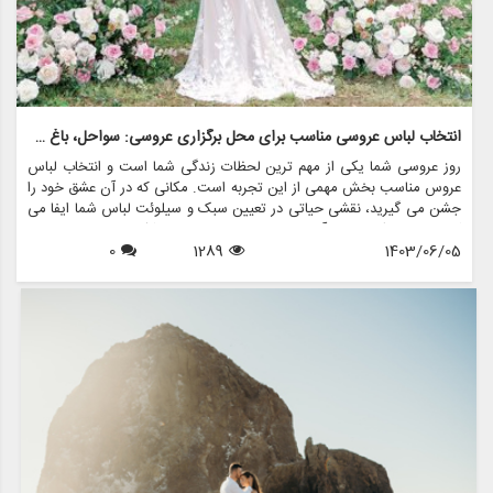
انتخاب لباس عروسی مناسب برای محل برگزاری عروسی: سواحل، باغ ها و سالن های رقص
روز عروسی شما یکی از مهم ترین لحظات زندگی شما است و انتخاب لباس
عروس مناسب بخش مهمی از این تجربه است. مکانی که در آن عشق خود را
جشن می گیرید، نقشی حیاتی در تعیین سبک و سیلوئت لباس شما ایفا می
کند. چه در یک ساحل آفتاب زده، چه در باغی پر از شکوفه، یا در دیوارهای
1403/06/05
1289
0
زیبای یک سالن رقص بگویید «من می کنم»، لباس شما نه تنها باید سبک
شما را منعکس کند، بلکه باید با فضای مکان انتخابی تان هماهنگ باشد. در
این مقاله به بررسی نحوه انتخاب لباس عروس مناسب برای سالن های
مختلف می پردازیم و مزون چرخچی چگونه می تواند به شما در تحقق لباس
رویایی تان کمک کند.