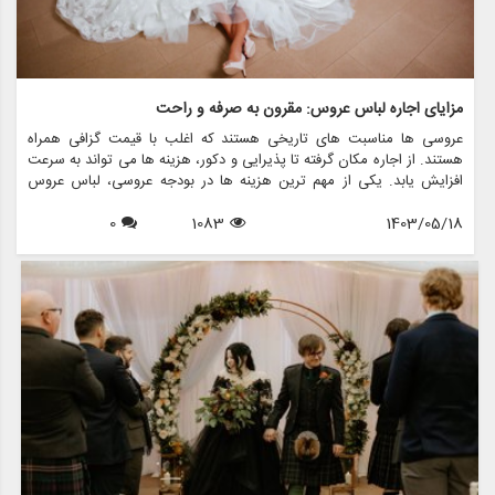
مزایای اجاره لباس عروس: مقرون به صرفه و راحت
عروسی ها مناسبت های تاریخی هستند که اغلب با قیمت گزافی همراه
هستند. از اجاره مکان گرفته تا پذیرایی و دکور، هزینه ها می تواند به سرعت
افزایش یابد. یکی از مهم ترین هزینه ها در بودجه عروسی، لباس عروس
است. برای بسیاری از عروس ها، خرید لباس عروس می تواند بسیار سخت
1403/05/18
1083
0
باشد، به خصوص با توجه به اینکه این لباس معمولاً فقط یک بار پوشیده می
شود. خوشبختانه اجاره لباس عروس به عنوان یک راه حل فزاینده محبوب و
کاربردی برای عروس های مدرن مطرح شده است. در این مقاله، مزایای
متعدد اجاره لباس عروس را بررسی می کنیم و نشان می دهیم که چگونه می
تواند هم مقرون به صرفه و هم راحت باشد. همچنین مزون چرخچی را به
شما معرفی خواهیم کرد، فروشگاهی که در زمینه اجاره لباس عروس، فروش،
طرح های سفارشی و کلیه اقلام مربوط به عروس فعالیت می کند.