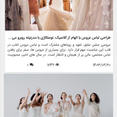
طراحی لباس عروس با الهام از کلاسیک: نوستالژی با مدرنیته روبرو می شود
عروسی جشن عشق، تعهد و رویاهای مشترک است و لباس عروس اغلب در
قلب این مناسبت مهم قرار دارد. برای بسیاری از عروس ها، سفر برای یافتن
لباس مجلسی عالی پر از هیجان و انتظار است. در سال های اخیر، محبوبیت
لباس های عروسی با الهام از قدیمی ها افزایش یافته است و ترکیبی منحصر
1403/06/20
1249
0
به فرد از نوستالژی و مدرنیته را ارائه می دهد. این مقاله جذابیت طراحی
لباس عروس با الهام از کلاسیک را بررسی می کند، این که چگونه ماهیت
دوران گذشته را در کنار عناصر معاصر به تصویر می کشد، و چگونه فروشگاه
هایی مانند مزون چرخچی می توانند به عروس ها کمک کنند تا رویاهای
قدیمی خود را زنده کنند.