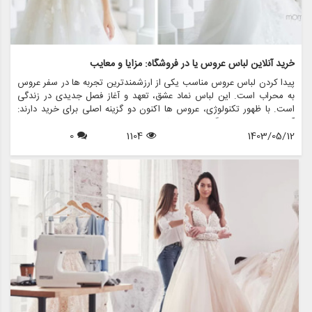
خرید آنلاین لباس عروس یا در فروشگاه: مزایا و معایب
پیدا کردن لباس عروس مناسب یکی از ارزشمندترین تجربه ها در سفر عروس
به محراب است. این لباس نماد عشق، تعهد و آغاز فصل جدیدی در زندگی
است. با ظهور تکنولوژی، عروس ها اکنون دو گزینه اصلی برای خرید دارند:
آنلاین یا درون فروشگاهی. هر روشی مزایا و معایب خاص خود را دارد، که
1403/05/12
1104
0
باعث می شود عروس ها به دقت انتخاب های خود را بسنجید. در این مقاله،
مزایا و معایب خرید لباس عروس آنلاین و فروشگاهی را بررسی خواهیم کرد،
و چگونگی مزون چرخچی - فروشگاه همه کاره ای که اجاره لباس عروس،
فروش، خدمات طراحی و دوخت، لوازم جانبی عروس و تمام اقلام مرتبط با
عروس — می تواند تجربه شما را بدون توجه به ترجیح خرید شما افزایش
دهد.