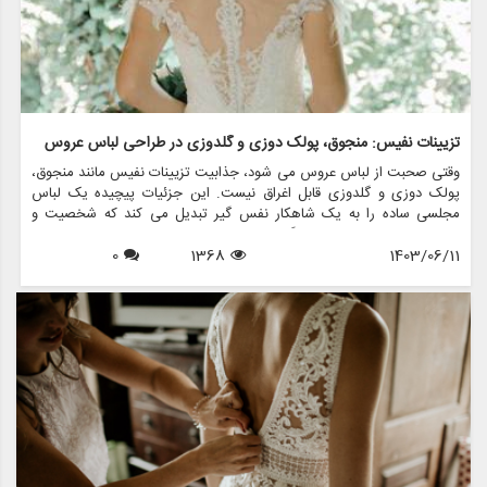
تزیینات نفیس: منجوق، پولک دوزی و گلدوزی در طراحی لباس عروس
وقتی صحبت از لباس عروس می شود، جذابیت تزیینات نفیس مانند منجوق،
پولک دوزی و گلدوزی قابل اغراق نیست. این جزئیات پیچیده یک لباس
مجلسی ساده را به یک شاهکار نفس گیر تبدیل می کند که شخصیت و
استایل عروس را در بر می گیرد. در این مقاله، دنیای فریبنده تزیینات در
1403/06/11
1368
0
طراحی لباس عروس را بررسی خواهیم کرد و اهمیت، تکنیک ها و نحوه
تغییر فروشگاه هایی مانند مزون چرخچی در مد لباس عروس را برجسته می
کنیم.