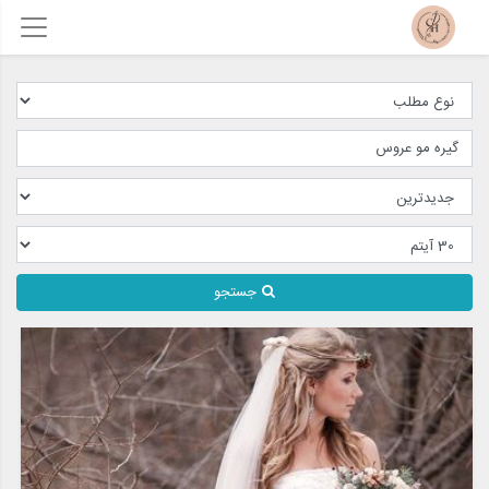
جستجو