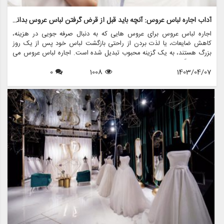
آداب اجاره لباس عروس: آنچه باید قبل از قرض گرفتن لباس عروس بدانید
اجاره لباس عروس برای عروس هایی که به دنبال صرفه جویی در هزینه،
کاهش ضایعات، یا لذت بردن از راحتی بازگشت لباس خود پس از یک روز
بزرگ هستند، به یک گزینه محبوب تبدیل شده است. اجاره لباس عروس می
تواند جایگزینی مقرون به صرفه برای خرید یک لباس مجلسی باشد و به
1403/04/07
1008
0
عروس ها اجازه می دهد تا لباس های طراحی شده را بدون قیمت گزاف
بپوشند. با این حال، قبل از شروع سفر برای قرض گرفتن یک لباس مجلسی
برای روز خاص خود، ضروری است که آداب و دستورالعمل های مربوط به
اجاره لباس عروس را درک کنید. در این راهنمای جامع، همه چیزهایی را که
باید در مورد آداب کرایه لباس عروس بدانید و نحوه انجام این فرآیند با ظرافت
و اطمینان، بررسی خواهیم کرد.