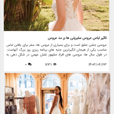
تاثیر لباس عروس سلبریتی ها بر مد عروس
عروسی جشن عشق است و برای بسیاری از عروس ها، سفر برای یافتن لباس
مناسب یکی از هیجان انگیزترین جنبه های برنامه ریزی روز بزرگ آنهاست.
در طول سال ها، عروسی های افراد مشهور نقش مهمی در شکل دهی به
روند مد لباس عروس داشته اند. از لباس های نمادین ستاره های هالیوود
1403/06/23
1231
0
گرفته تا لباس های عروسی سلطنتی که توجه جهانیان را به خود جلب می
کنند، این عروسی های پرمخاطب تاثیری موج دار در انتخاب عروس ها برای
پوشیدن دارند. این مقاله به بررسی تأثیر لباس های عروسی افراد مشهور بر
مد عروس می پردازد و بررسی می کند که چگونه این لباس های پر زرق و
برق الهام بخش روندها، انتخاب ها و حتی خدمات ارائه شده توسط فروشگاه
هایی مانند مزون چرخچی هستند.