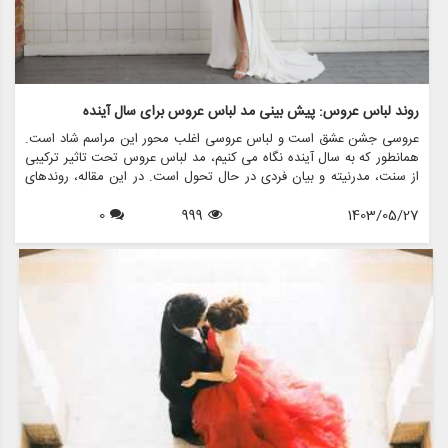
روند لباس عروس: پیش بینی مد لباس عروس برای سال آینده
عروسی جشن عشق است و لباس عروسی اغلب محور این مراسم شاد است.
همانطور که به سال آینده نگاه می کنیم، مد لباس عروس تحت تاثیر ترکیبی
از سنت، مدرنیته و بیان فردی در حال تحول است. در این مقاله، روندهای
لباس عروس را که قرار است بر صحنه عروس تسلط داشته باشند، بررسی
1403/05/27
999
0
خواهیم کرد و بینشی در مورد سبک ها، پارچه ها و رنگ هایی که هر عروس
باید در نظر بگیرد، ارائه می دهیم. علاوه بر این، ما نشان خواهیم داد که
مزون چرخچی چگونه می تواند به عروس ها کمک کند تا لباس رویایی خود
را از طریق خدمات مختلف مانند اجاره، فروش، طراحی و لوازم جانبی پیدا
کنند.