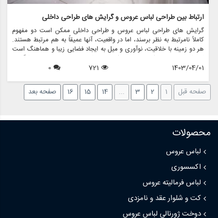
ارتباط بین طراحی لباس عروس و گرایش های طراحی داخلی
گرایش های طراحی لباس عروس و طراحی داخلی ممکن است دو مفهوم
کاملاً نامرتبط به نظر برسند، اما در واقعیت، آنها عمیقاً به هم مرتبط هستند.
هر دو زمینه با خلاقیت، نوآوری و میل به ایجاد فضایی زیبا و هماهنگ است
که شخصیت و سبک فرد را منعکس می کند. مزون چرخچی فروشگاهی
1403/04/01
721
0
است که این ارتباط را کاملاً تجسم می بخشد و اجاره لباس عروس، فروش،
طراحی، دوخت، لوازم عروس و کلیه اقلام مربوط به عروس را ارائه می دهد.
بیایید بررسی کنیم که چگونه طراحی لباس عروس و روند طراحی داخلی
صفحه قبل
1
2
3
...
14
15
16
صفحه بعد
یکدیگر را تلاقی می کنند و بر یکدیگر تأثیر می گذارند.
محصولات
لباس عروس
اکسسوری
لباس فرمالیته عروس
کت و شلوار عقد و نامزدی
دوخت ژورنالی لباس عروس