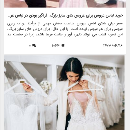
خرید لباس عروس برای عروس های سایز بزرگ: فراگیر بودن در لباس عروس
سفر برای یافتن لباس عروس مناسب بخش مهمی از فرآیند برنامه ریزی
عروسی برای هر عروس آینده است. با این حال، برای عروس های سایز بزرگ،
این تجربه اغلب می تواند دلهره آور و طاقت فرسا باشد، زیرا در صنعت مد
لباس عروس گنجانده نشده است. خوشبختانه، با افزایش مثبت بودن بدن و
1403/04/16
1064
0
تقاضا برای تنوع در مد، تغییر مثبتی به سمت فراگیری در مد لباس عروس
ایجاد شده است. یکی از این برندها که در ارائه طیف متنوعی از گزینه های
لباس عروس برای عروس های سایز بزرگ پیشتاز است مزون چرخچی است.
این فروشگاه با ارائه خدمات اجاره لباس عروس، فروش لباس عروس، طراحی
و دوخت لباس عروس، لوازم جانبی عروس و کلیه اقلام مربوط به عروس، آن
را به مقصدی یکجا برای عروس در هر سایز تبدیل کرده است.