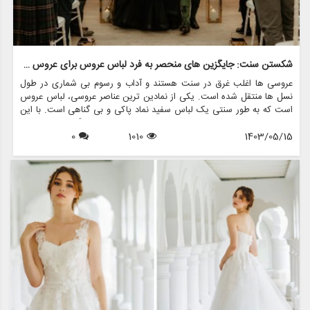
شکستن سنت: جایگزین های منحصر به فرد لباس عروس برای عروس جسور
عروسی ها اغلب غرق در سنت هستند و آداب و رسوم بی شماری در طول
نسل ها منتقل شده است. یکی از نمادین ترین عناصر عروسی، لباس عروس
است که به طور سنتی یک لباس سفید نماد پاکی و بی گناهی است. با این
حال، در سال های اخیر، بسیاری از عروس ها تصمیم گرفته اند از این
1403/05/15
1010
0
قراردادها فاصله بگیرند و جایگزین های منحصربه فردی برای لباس عروس
انتخاب کرده اند که نشان دهنده سبک شخصی و فردیت آنهاست. اگر شما
یک عروس جسور هستید که به دنبال بیانیه ای در روز خاص خود هستید،
این مقاله به بررسی برخی از جایگزین های هیجان انگیز برای لباس عروس
کلاسیک می پردازد و اینکه مزون چرخچی چگونه می تواند به شما در پیدا
کردن یا ایجاد ظاهری عالی کمک کند.