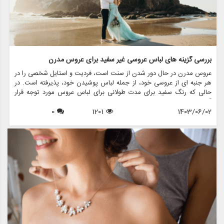
بررسی گزینه های لباس عروسی غیر سفید برای عروس مدرن
عروس مدرن در حال دور شدن از سنت است، فردیت و استایل شخصی را در
هر جنبه ای از عروسی خود، از جمله لباس پوشیدن خود، پذیرفته است. در
حالی که رنگ سفید برای مدت طولانی برای لباس عروس مورد توجه قرار
گرفته است، عروس های بیشتری برای لباس عروسی غیر سفید انتخاب می
1403/06/02
1201
0
کنند که شخصیت منحصر به فرد آنها و جوهر داستان عشق آنها را منعکس
می کند. در این مقاله، گزینه های مختلف لباس عروس غیرسفید را بررسی
می کنیم، در مورد نحوه انتخاب استایل مناسب برای روز خاص خود بحث می
کنیم و نشان می دهیم که مزون چرخچی چگونه می تواند به شما در پیدا
کردن یا ایجاد لباس مناسب کمک کند.