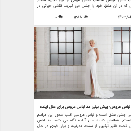
اب لباس عروس مناسب بخش مهمی از این تجربه است.
ی که در آن عشق خود را جشن می گیرید، نقشی حیاتی در
ن سبک و سیلوئت لباس شما ایفا می کند. چه در یک ساحل
1403/0
1288
0
 زده، چه در باغی پر از شکوفه، یا در دیوارهای زیبای یک سالن
گویید «من می کنم»، لباس شما نه تنها باید سبک شما را
 کند، بلکه باید با فضای مکان انتخابی تان هماهنگ باشد.
ین مقاله به بررسی نحوه انتخاب لباس عروس مناسب برای
های مختلف می پردازیم و مزون چرخچی چگونه می تواند به
ر تحقق لباس رویایی تان کمک کند.
 لباس عروس: پیش بینی مد لباس عروس برای سال آینده
ی جشن عشق است و لباس عروسی اغلب محور این مراسم
است. همانطور که به سال آینده نگاه می کنیم، مد لباس
تحت تاثیر ترکیبی از سنت، مدرنیته و بیان فردی در حال