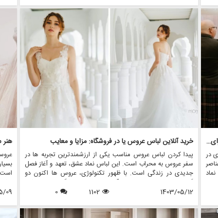
تلف
بزرگ، نیاز به آماده سازی دقیق دارد. اینجاست که مفهوم تمرین
این ل
مزون
لباس عروس مطرح می شود. در این مقاله، اهمیت تمرین لباس
لباس 
د را
عروس را بررسی خواهیم کرد، نکاتی را برای دستیابی به تناسب بی
عروس
عیب و نقص به اشتراک می گذاریم، و نشان می دهیم که چگونه
اجاره
فروشگاه هایی مانند مزون چرخچی می توانند به شما در این فرآیند
می ت
مهم کمک کنند.
چرخچ
اجاره
به عر
شکستن سنت: جایگزین های منحصر به فرد لباس عروس برای عروس جسور
خرید آنلاین لباس عروس یا در فروشگاه: مزایا و معایب
هنر 
ی در
پیدا کردن لباس عروس مناسب یکی از ارزشمندترین تجربه ها در
عروس
اصر
سفر عروس به محراب است. این لباس نماد عشق، تعهد و آغاز فصل
بسیا
ماد
جدیدی در زندگی است. با ظهور تکنولوژی، عروس ها اکنون دو
است.
ی از
گزینه اصلی برای خرید دارند: آنلاین یا درون فروشگاهی. هر روشی
باشد،
د و
1403/05/12
1102
0
مزایا و معایب خاص خود را دارد، که باعث می شود عروس ها به
5/09
یکی ا
د که
دقت انتخاب های خود را بسنجید. در این مقاله، مزایا و معایب
از بی
روس
خرید لباس عروس آنلاین و فروشگاهی را بررسی خواهیم کرد، و
تغییر