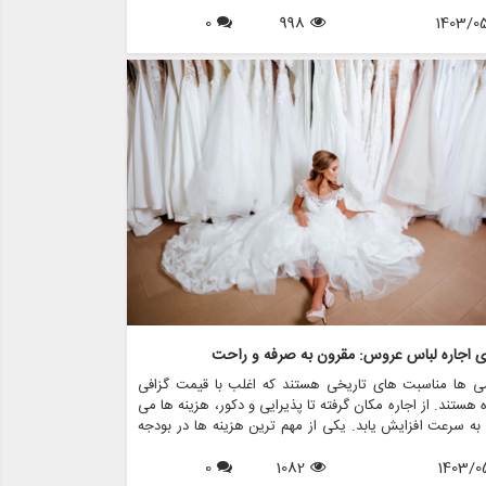
است. در این مقاله، روندهای لباس عروس را که قرار است بر
1403/0
998
0
 عروس تسلط داشته باشند، بررسی خواهیم کرد و بینشی در
 سبک ها، پارچه ها و رنگ هایی که هر عروس باید در نظر
، ارائه می دهیم. علاوه بر این، ما نشان خواهیم داد که مزون
ی چگونه می تواند به عروس ها کمک کند تا لباس رویایی
ا از طریق خدمات مختلف مانند اجاره، فروش، طراحی و لوازم
 پیدا کنند.
ای اجاره لباس عروس: مقرون به صرفه و راحت
ی ها مناسبت های تاریخی هستند که اغلب با قیمت گزافی
 هستند. از اجاره مکان گرفته تا پذیرایی و دکور، هزینه ها می
 به سرعت افزایش یابد. یکی از مهم ترین هزینه ها در بودجه
ی، لباس عروس است. برای بسیاری از عروس ها، خرید لباس
1403/0
1082
0
 می تواند بسیار سخت باشد، به خصوص با توجه به اینکه