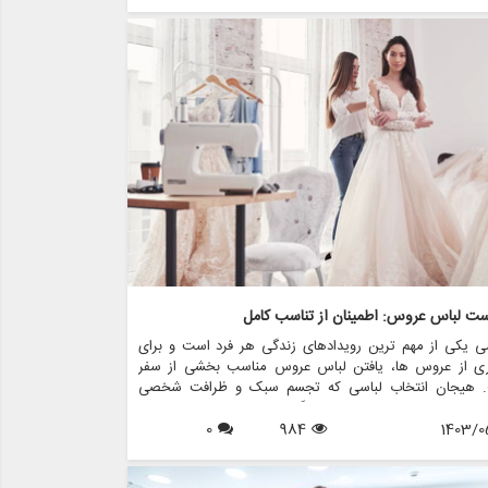
باس معمولاً فقط یک بار پوشیده می شود. خوشبختانه اجاره
عروس به عنوان یک راه حل فزاینده محبوب و کاربردی برای
 های مدرن مطرح شده است. در این مقاله، مزایای متعدد
 لباس عروس را بررسی می کنیم و نشان می دهیم که چگونه
واند هم مقرون به صرفه و هم راحت باشد. همچنین مزون
ی را به شما معرفی خواهیم کرد، فروشگاهی که در زمینه
 لباس عروس، فروش، طرح های سفارشی و کلیه اقلام مربوط
وس فعالیت می کند.
ست لباس عروس: اطمینان از تناسب کامل
ی یکی از مهم ترین رویدادهای زندگی هر فرد است و برای
ری از عروس ها، یافتن لباس عروس مناسب بخشی از سفر
 هیجان انتخاب لباسی که تجسم سبک و ظرافت شخصی
 اغلب تنها با پیش بینی روز بزرگ مطابقت دارد. با این حال،
1403/0
984
0
ز جنبه های حیاتی که می تواند تجربه عروسی را ایجاد کند یا
ن ببرد، فرآیند تناسب است. هنر یراق آلات لباس عروس فقط
 پارچه نیست. این در مورد خلق شاهکاری است که زیبایی و