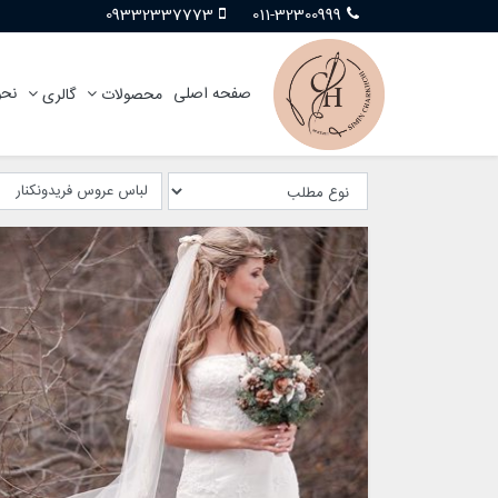
09332337773
011-32300999
صفحه اصلی
نحو
محصولات
گالری