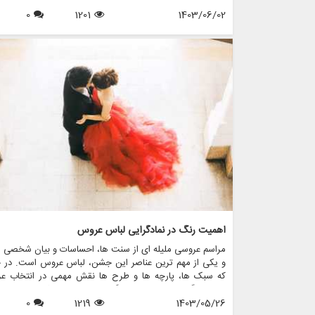
لباس عروس مورد توجه قرار گرفته است، عروس های بیشتری 
1403/06/02
1201
0
لباس عروسی غیر سفید انتخاب می کنند که شخصیت منحصر
فرد آنها و جوهر داستان عشق آنها را منعکس می کند. در این مق
گزینه های مختلف لباس عروس غیرسفید را بررسی می کنیم،
مورد نحوه انتخاب استایل مناسب برای روز خاص خود بحث
کنیم و نشان می دهیم که مزون چرخچی چگونه می تواند به 
در پیدا کردن یا ایجاد لباس مناسب کمک کند.
اهمیت رنگ در نمادگرایی لباس عروس
مراسم عروسی ملیله ای از سنت ها، احساسات و بیان شخصی 
و یکی از مهم ترین عناصر این جشن، لباس عروس است. در ح
که سبک ها، پارچه ها و طرح ها نقش مهمی در انتخاب ع
دارند، رنگ لباس عروس نمادگرایی عمیقی دارد که فراتر از ف
1403/05/26
1219
0
ها و نسل ها است. در این مقاله، اهمیت رنگ را در نمادگ