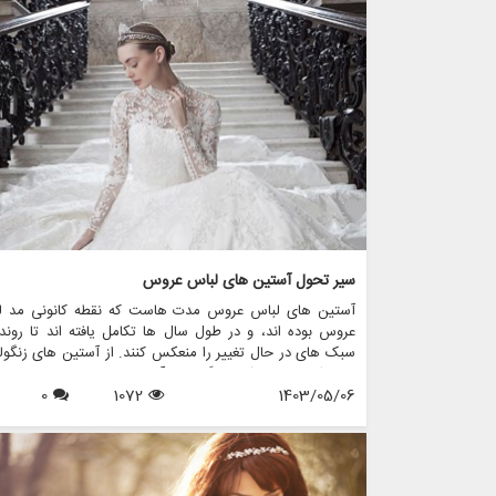
جسور هستید که به دنبال بیانیه ای در روز خاص خود هستید،
مقاله به بررسی برخی از جایگزین های هیجان انگیز برای 
عروس کلاسیک می پردازد و اینکه مزون چرخچی چگونه می تو
به شما در پیدا کردن یا ایجاد ظاهری عالی کمک کند.
سیر تحول آستین های لباس عروس
آستین های لباس عروس مدت هاست که نقطه کانونی مد ل
عروس بوده اند، و در طول سال ها تکامل یافته اند تا روند
سبک های در حال تغییر را منعکس کنند. از آستین های زنگول
رمانتیک دوران ویکتوریا گرفته تا آستین های زیبای اسقف امر
1403/05/06
1072
0
هر طرحی جذابیت و شخصیت منحصر به فرد خود را دارد. در 
مقاله، به بررسی تحولات شگفت انگیز آستین های لباس عرو
پردازیم و بررسی می کنیم که مزون چرخچی، یک فروشگاه پی
عروس، چگونه این عناصر جاودانه را در مجموعه نفیس لباس 
خود گنجانده است.