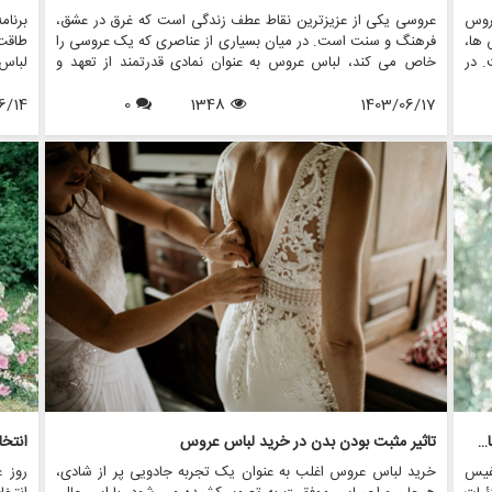
روس
عروسی یکی از عزیزترین نقاط عطف زندگی است که غرق در عشق،
برنام
 ها،
فرهنگ و سنت است. در میان بسیاری از عناصری که یک عروسی را
طاقت
. در
خاص می کند، لباس عروس به عنوان نمادی قدرتمند از تعهد و
لباس 
ی ها
جشن برجسته است. تاریخچه سنت های لباس عروس به اندازه
لباس
نیته
1403/06/17
1348
0
فرهنگ هایی که از آن سرچشمه می گیرند متنوع است و ارزش
6/14
عروسی
م از
های اجتماعی، آداب و رسوم منطقه ای و داستان های شخصی را
ریزی 
ه را
منعکس می کند. در این مقاله، سیر تکاملی شگفت انگیز سنت
زیبا 
هایی
های لباس عروسی در سراسر جهان را بررسی می کنیم و نشان می
در ای
اهای
دهیم که چگونه این آداب و رسوم در طول زمان تغییر کرده اند و
عروس
معنای امروزی آنها چیست.
مانند
تان ک
تزیینات نفیس: منجوق، پولک دوزی و گلدوزی در طراحی لباس عروس
تاثیر مثبت بودن بدن در خرید لباس عروس
فیس
خرید لباس عروس اغلب به عنوان یک تجربه جادویی پر از شادی،
روز 