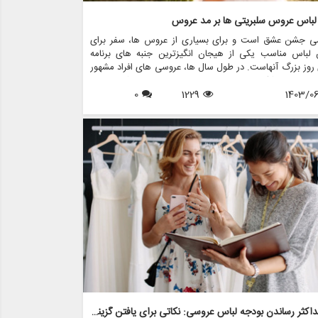
 لباس عروس سلبریتی ها بر مد عروس
ی جشن عشق است و برای بسیاری از عروس ها، سفر برای
ن لباس مناسب یکی از هیجان انگیزترین جنبه های برنامه
روز بزرگ آنهاست. در طول سال ها، عروسی های افراد مشهور
مهمی در شکل دهی به روند مد لباس عروس داشته اند. از
1403/0
1229
0
های نمادین ستاره های هالیوود گرفته تا لباس های عروسی
تی که توجه جهانیان را به خود جلب می کنند، این عروسی
رمخاطب تاثیری موج دار در انتخاب عروس ها برای پوشیدن
. این مقاله به بررسی تأثیر لباس های عروسی افراد مشهور بر
وس می پردازد و بررسی می کند که چگونه این لباس های پر
 برق الهام بخش روندها، انتخاب ها و حتی خدمات ارائه شده
 فروشگاه هایی مانند مزون چرخچی هستند.
به حداکثر رساندن بودجه لباس عروسی: نکاتی برای یافتن گزینه های مقرون به صرفه