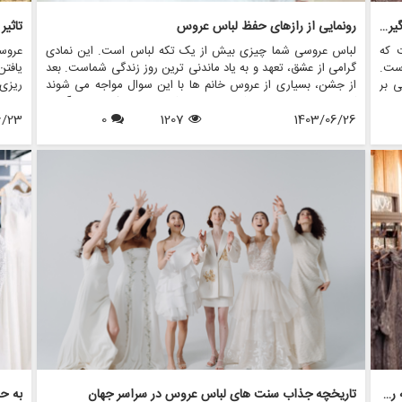
روانشناسی خرید لباس عروس: چگونه احساسات بر تصمیم گیری تأثیر می گذارد
رونمایی از رازهای حفظ لباس عروس
تاثیر
 که
لباس عروسی شما چیزی بیش از یک تکه لباس است. این نمادی
عروس
است.
گرامی از عشق، تعهد و به یاد ماندنی ترین روز زندگی شماست. بعد
یافت
ی بر
از جشن، بسیاری از عروس خانم ها با این سوال مواجه می شوند
ریزی 
تنها
که با لباس عروسم چه کنم؟ در حالی که برخی ممکن است آن را
نقش 
ند.
1403/06/26
1207
0
بفروشند یا اهدا کنند، برخی دیگر ترجیح می دهند آن را برای نسل
6/23
لباس 
دهی
های آینده یا به دلایل احساسی حفظ کنند. در این مقاله، ما رازهای
سلطن
خچی
حفظ لباس عروس را بررسی می کنیم و اطمینان حاصل می کنیم که
های پ
لباس شما به زیبایی روزی که آن را پوشیده اید، باقی می ماند.
دارند
همچنین نشان خواهیم داد که چگونه فروشگاه هایی مانند مزون
مد عر
چرخچی می توانند به عروس ها در همه چیز از اجاره تا نگهداری
زرق و
کمک کنند.
توسط
طراحی لباس عروس با الهام از کلاسیک: نوستالژی با مدرنیته روبرو می شود
تاریخچه جذاب سنت های لباس عروس در سراسر جهان