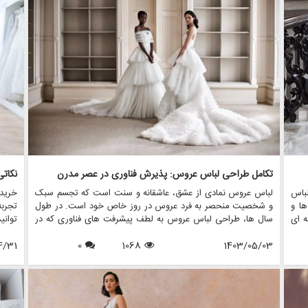
 این
چگونگی مزون چرخچی - فروشگاه همه کاره ای که اجاره لباس
اعتما
لباس
عروس، فروش، خدمات طراحی و دوخت، لوازم جانبی عروس و تمام
اند
اقلام مرتبط با عروس — می تواند تجربه شما را بدون توجه به
ترجیح خرید شما افزایش دهد.
تکامل طراحی لباس عروس: پذیرش فناوری در عصر مدرن
باس
لباس عروس نمادی از عشق، عاشقانه و سنت است که تجسم سبک
خرید 
ها و
و شخصیت منحصر به فرد عروس در روز خاص خود است. در طول
تجربه
ه ای
سال ها، طراحی لباس عروس به لطف پیشرفت های فناوری که در
توان
وزی،
نحوه ایجاد، طراحی و شخصی سازی لباس ها متحول شده است،
لباس
این
1403/05/03
1068
0
به طور قابل توجهی تکامل یافته است. در این مقاله، نقش
4/31
شاهزا
س می
تکنولوژی در طراحی لباس عروس مدرن را بررسی خواهیم کرد، با
زیاد،
شرو
تمرکز بر این که مزون چرخچی، یک فروشگاه پیشرو عروس، چگونه
باشد.
عروس
از تکنولوژی استفاده می کند تا تجربه ای یکپارچه و نوآورانه را برای
نکات 
عروس هایی که به دنبال لباس رویایی خود هستند، ارائه دهد.
تمرکز