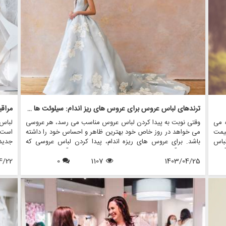
می د
ترندهای لباس عروس برای عروس های ریز اندام: سیلوئت ها و استایل های جذاب
 می
وقتی نوبت به پیدا کردن لباس عروس مناسب می رسد، هر عروسی
لباس
یمت
می خواهد در روز خاص خود بهترین ظاهر و احساس خود را داشته
است ک
لباس
باشد. برای عروس های ریزه اندام، پیدا کردن لباس عروسی که
جدید
آوری
چارچوب آنها را برجسته کند و سبک منحصر به فرد آنها را به نمایش
بوتیک
 می
1403/04/25
1107
0
بگذارد، می تواند کمی چالش برانگیز باشد. با این حال، با دانش و
4/22
میراث
نبال
راهنمایی صحیح، عروس های ریزه اندام می توانند لباس عروس
طول ع
مناسبی را بیابند که مکمل قد آنها باشد و در روز بزرگ خود احساس
یک شاهزاده خانم را به آنها بدهد.