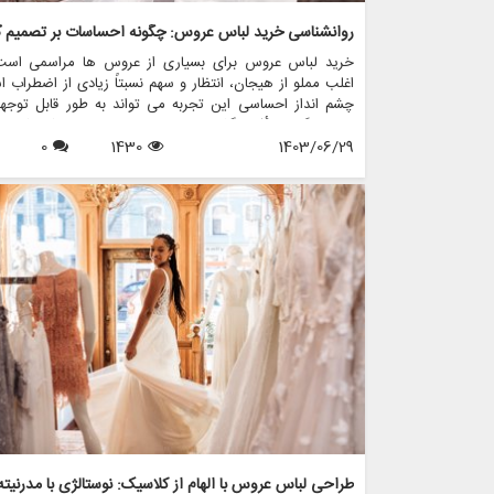
خرید لباس عروس برای بسیاری از عروس ها مراسمی است
اغلب مملو از هیجان، انتظار و سهم نسبتاً زیادی از اضطراب 
چشم انداز احساسی این تجربه می تواند به طور قابل توجه
تصمیم گیری تأثیر بگذارد و منجر به انتخاب هایی شود که نه 
1403/06/29
1430
0
سبک شخصی بلکه عوامل روانی عمیق تری را نیز منعکس می ک
در این مقاله، روانشناسی خرید لباس عروس، چگونگی شکل 
احساسات به تصمیمات و نقش فروشگاه هایی مانند مزون چر
در این فرآیند پیچیده را بررسی خواهیم کرد.