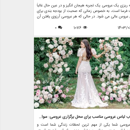
ه ریزی یک عروسی یک تجربه هیجان انگیز و در عین حال غالباً
 فرسا است، به خصوص زمانی که صحبت از بودجه بندی برای
عروس عالی می شود. در حالی که هر عروسی آرزوی یافتن آن
 مجلسی خیره کننده را دارد، واقعیت این است که لباس
1403/0
1076
0
 می تواند با قیمت گزافی همراه باشد. با این حال، با برنامه
دقیق و استراتژی های خرید هوشمند، می توانید گزینه های
و مقرون به صرفه را بدون از دست دادن سبک یا کیفیت بیابید.
ن مقاله، نکات مختلفی را برای به حداکثر رساندن بودجه لباس
 بررسی خواهیم کرد، از جمله اینکه چگونه فروشگاه هایی
 مزون چرخچی می توانند به شما در رسیدن به دیدگاه عروسی
مک کنند، بدون اینکه پولی از دست بدهید.
انتخاب لباس عروسی مناسب برای محل برگزاری عروسی: سواحل، باغ ها و سالن های رقص
عروسی شما یکی از مهم ترین لحظات زندگی شما است و