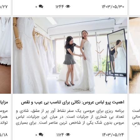
برای
توجه قرار می گیرد، جواهرات مناسب می تواند مجموعه شما را
تحول 
 به
1403/05/30
1244
0
ارتقا دهد و استایل شما را منعکس کند. در این مقاله، نحوه تزیین
5/27
صحنه
اله،
لباس عروسی خود را با جواهرات بیان می کنیم تا اطمینان حاصل
مورد
 در
شود که در روز خاص خود بدرخشید. ما همچنین نشان خواهیم داد
بگیرد
 می
که مزون چرخچی چگونه می تواند به شما در یافتن اکسسوری های
چرخچ
شما
عروس مناسب برای تکمیل لباس شما کمک کند.
خود ر
جانبی
اهمیت پرو لباس عروس: نکاتی برای تناسب بی عیب و نقص
مزای
است
برنامه ریزی برای عروسی یک سفر نشاط آور پر از عشق، شادی و
عروس
الی
تعداد بی شماری از جزئیات است. در میان این جزئیات، لباس
همراه
روس
عروس بدون شک یکی از شاخص ترین عناصر است. برای بسیاری
تواند
رهنگ
از عروس ها، یافتن لباس مجلسی عالی رویایی است که به حقیقت
عروس
رایی
1403/05/24
1124
0
پیوسته است، اما اطمینان از تناسب بی عیب و نقص آن در روز
5/18
عروس