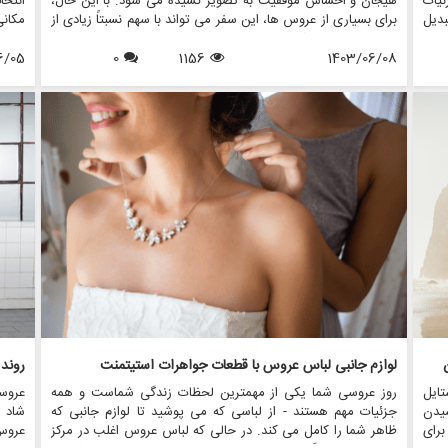
ئیات
هیجان و احساس موفقیت به تصویر کشیده می شود. با این حال،
انتخ
دیل
برای بسیاری از عروس ها، این سفر می تواند با سهم نسبتاً زیادی از
مکان
این
اضطراب همراه باشد، به ویژه وقتی صحبت از تصویر بدنی به میان
تعیی
ررسی
1403/06/08
1156
0
می آید. افزایش حرکت مثبت بدن به طور قابل توجهی بر نحوه
6/05
آفتاب
انند
برخورد عروس ها برای خرید لباس عروس تأثیر گذاشته و محیطی
رقص ب
را ایجاد می کند که عشق به خود و پذیرش را تشویق می کند. این
منعکس
مقاله تاثیر مثبت بودن بدن بر خرید لباس عروس و اینکه چگونه
در ا
فروشگاه هایی مانند مزون چرخچی در ایجاد تجربیات فراگیر و
سالن 
توانمند برای همه عروس ها پیشرو هستند را بررسی می کند.
شما د
لوازم جانبی لباس عروس با قطعات جواهرات استیتمنت
روند
ایل
روز عروسی شما یکی از مهمترین لحظات زندگی شماست و همه
عروس
یدن
جزئیات مهم هستند - از لباسی که می پوشید تا لوازم جانبی که
شاد 
برای
ظاهر شما را کامل می کند. در حالی که لباس عروس اغلب در مرکز
عروس 