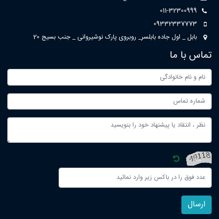
011-32300999
09332337773
بابل _ اول جاده بابلسر_ روبروی پارک نوشیروانی _ جنب بسیج 20
تماس با ما
ارسال