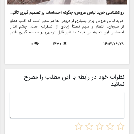
روانشناسی خرید لباس عروس: چگونه احساسات بر تصمیم گیری تأثیر می گذارد
ر
خرید لباس عروس برای بسیاری از عروس ها مراسمی است که اغلب مملو
ل
از هیجان، انتظار و سهم نسبتاً زیادی از اضطراب است. چشم انداز
ع
احساسی این تجربه می تواند به طور قابل توجهی بر تصمیم گیری تأثیر
ب
بگذارد و منجر به انتخاب هایی شود که نه تنها سبک شخصی بلکه عوامل
چ
1403/06/29
1430
0
روانی عمیق تری را نیز منعکس می کند. در این مقاله، روانشناسی خرید
6
د
لباس عروس، چگونگی شکل دهی احساسات به تصمیمات و نقش
ح
فروشگاه هایی مانند مزون چرخچی در این فرآیند پیچیده را بررسی
و
خواهیم کرد.
ا
م
ن
نظرات خود در رابطه با این مطلب را مطرح
نمائید