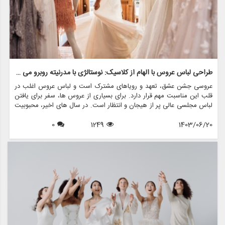
طراحی لباس عروس با الهام از کلاسیک: نوستالژی با مدرنیته روبرو می شود
عروسی جشن عشق، تعهد و رویاهای مشترک است و لباس عروس اغلب در
قلب این مناسبت مهم قرار دارد. برای بسیاری از عروس ها، سفر برای یافتن
لباس مجلسی عالی پر از هیجان و انتظار است. در سال های اخیر، محبوبیت
لباس های عروسی با الهام از قدیمی ها افزایش یافته است و ترکیبی منحصر
1403/06/20
1249
0
به فرد از نوستالژی و مدرنیته را ارائه می دهد. این مقاله جذابیت طراحی
لباس عروس با الهام از کلاسیک را بررسی می کند، این که چگونه ماهیت
دوران گذشته را در کنار عناصر معاصر به تصویر می کشد، و چگونه فروشگاه
هایی مانند مزون چرخچی می توانند به عروس ها کمک کنند تا رویاهای
قدیمی خود را زنده کنند.