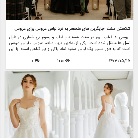
شکستن سنت: جایگزین های منحصر به فرد لباس عروس برای عروس جسور
عروسی ها اغلب غرق در سنت هستند و آداب و رسوم بی شماری در طول
نسل ها منتقل شده است. یکی از نمادین ترین عناصر عروسی، لباس عروس
است که به طور سنتی یک لباس سفید نماد پاکی و بی گناهی است. با این
حال، در سال های اخیر، بسیاری از عروس ها تصمیم گرفته اند از این
1403/05/15
1010
0
قراردادها فاصله بگیرند و جایگزین های منحصربه فردی برای لباس عروس
انتخاب کرده اند که نشان دهنده سبک شخصی و فردیت آنهاست. اگر شما
یک عروس جسور هستید که به دنبال بیانیه ای در روز خاص خود هستید،
این مقاله به بررسی برخی از جایگزین های هیجان انگیز برای لباس عروس
کلاسیک می پردازد و اینکه مزون چرخچی چگونه می تواند به شما در پیدا
کردن یا ایجاد ظاهری عالی کمک کند.