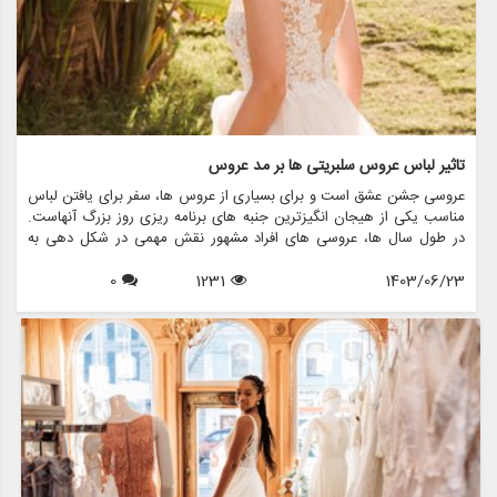
تاثیر لباس عروس سلبریتی ها بر مد عروس
عروسی جشن عشق است و برای بسیاری از عروس ها، سفر برای یافتن لباس
مناسب یکی از هیجان انگیزترین جنبه های برنامه ریزی روز بزرگ آنهاست.
در طول سال ها، عروسی های افراد مشهور نقش مهمی در شکل دهی به
روند مد لباس عروس داشته اند. از لباس های نمادین ستاره های هالیوود
1403/06/23
1231
0
گرفته تا لباس های عروسی سلطنتی که توجه جهانیان را به خود جلب می
کنند، این عروسی های پرمخاطب تاثیری موج دار در انتخاب عروس ها برای
پوشیدن دارند. این مقاله به بررسی تأثیر لباس های عروسی افراد مشهور بر
مد عروس می پردازد و بررسی می کند که چگونه این لباس های پر زرق و
برق الهام بخش روندها، انتخاب ها و حتی خدمات ارائه شده توسط فروشگاه
هایی مانند مزون چرخچی هستند.