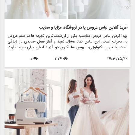
خرید آنلاین لباس عروس یا در فروشگاه: مزایا و معایب
پیدا کردن لباس عروس مناسب یکی از ارزشمندترین تجربه ها در سفر عروس
به محراب است. این لباس نماد عشق، تعهد و آغاز فصل جدیدی در زندگی
است. با ظهور تکنولوژی، عروس ها اکنون دو گزینه اصلی برای خرید دارند:
آنلاین یا درون فروشگاهی. هر روشی مزایا و معایب خاص خود را دارد، که
1403/05/12
1104
0
باعث می شود عروس ها به دقت انتخاب های خود را بسنجید. در این مقاله،
مزایا و معایب خرید لباس عروس آنلاین و فروشگاهی را بررسی خواهیم کرد،
و چگونگی مزون چرخچی - فروشگاه همه کاره ای که اجاره لباس عروس،
فروش، خدمات طراحی و دوخت، لوازم جانبی عروس و تمام اقلام مرتبط با
عروس — می تواند تجربه شما را بدون توجه به ترجیح خرید شما افزایش
دهد.