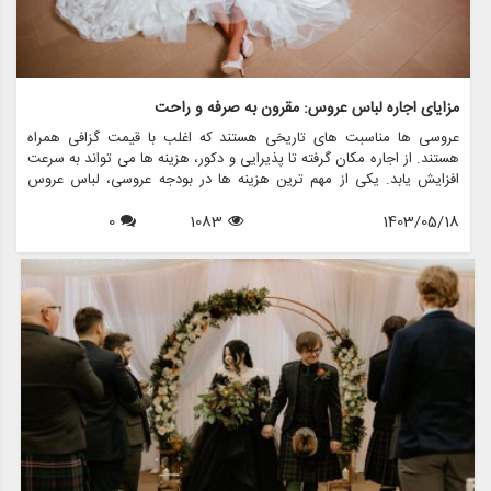
مزایای اجاره لباس عروس: مقرون به صرفه و راحت
عروسی ها مناسبت های تاریخی هستند که اغلب با قیمت گزافی همراه
هستند. از اجاره مکان گرفته تا پذیرایی و دکور، هزینه ها می تواند به سرعت
افزایش یابد. یکی از مهم ترین هزینه ها در بودجه عروسی، لباس عروس
است. برای بسیاری از عروس ها، خرید لباس عروس می تواند بسیار سخت
1403/05/18
1083
0
باشد، به خصوص با توجه به اینکه این لباس معمولاً فقط یک بار پوشیده می
شود. خوشبختانه اجاره لباس عروس به عنوان یک راه حل فزاینده محبوب و
کاربردی برای عروس های مدرن مطرح شده است. در این مقاله، مزایای
متعدد اجاره لباس عروس را بررسی می کنیم و نشان می دهیم که چگونه می
تواند هم مقرون به صرفه و هم راحت باشد. همچنین مزون چرخچی را به
شما معرفی خواهیم کرد، فروشگاهی که در زمینه اجاره لباس عروس، فروش،
طرح های سفارشی و کلیه اقلام مربوط به عروس فعالیت می کند.