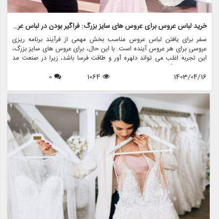
خرید لباس عروس برای عروس های سایز بزرگ: فراگیر بودن در لباس عروس
سفر برای یافتن لباس عروس مناسب بخش مهمی از فرآیند برنامه ریزی
عروسی برای هر عروس آینده است. با این حال، برای عروس های سایز بزرگ،
این تجربه اغلب می تواند دلهره آور و طاقت فرسا باشد، زیرا در صنعت مد
لباس عروس گنجانده نشده است. خوشبختانه، با افزایش مثبت بودن بدن و
1403/04/16
1064
0
تقاضا برای تنوع در مد، تغییر مثبتی به سمت فراگیری در مد لباس عروس
ایجاد شده است. یکی از این برندها که در ارائه طیف متنوعی از گزینه های
لباس عروس برای عروس های سایز بزرگ پیشتاز است مزون چرخچی است.
این فروشگاه با ارائه خدمات اجاره لباس عروس، فروش لباس عروس، طراحی
و دوخت لباس عروس، لوازم جانبی عروس و کلیه اقلام مربوط به عروس، آن
را به مقصدی یکجا برای عروس در هر سایز تبدیل کرده است.