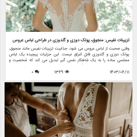
تزیینات نفیس: منجوق، پولک دوزی و گلدوزی در طراحی لباس عروس
وقتی صحبت از لباس عروس می شود، جذابیت تزیینات نفیس مانند منجوق،
پولک دوزی و گلدوزی قابل اغراق نیست. این جزئیات پیچیده یک لباس
مجلسی ساده را به یک شاهکار نفس گیر تبدیل می کند که شخصیت و
استایل عروس را در بر می گیرد. در این مقاله، دنیای فریبنده تزیینات در
1403/06/11
1369
0
طراحی لباس عروس را بررسی خواهیم کرد و اهمیت، تکنیک ها و نحوه
تغییر فروشگاه هایی مانند مزون چرخچی در مد لباس عروس را برجسته می
کنیم.