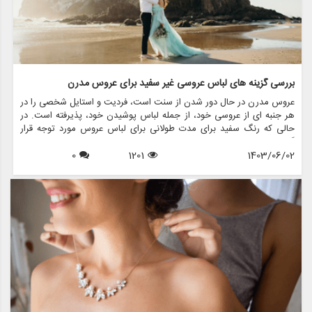
بررسی گزینه های لباس عروسی غیر سفید برای عروس مدرن
عروس مدرن در حال دور شدن از سنت است، فردیت و استایل شخصی را در
هر جنبه ای از عروسی خود، از جمله لباس پوشیدن خود، پذیرفته است. در
حالی که رنگ سفید برای مدت طولانی برای لباس عروس مورد توجه قرار
گرفته است، عروس های بیشتری برای لباس عروسی غیر سفید انتخاب می
1403/06/02
1201
0
کنند که شخصیت منحصر به فرد آنها و جوهر داستان عشق آنها را منعکس
می کند. در این مقاله، گزینه های مختلف لباس عروس غیرسفید را بررسی
می کنیم، در مورد نحوه انتخاب استایل مناسب برای روز خاص خود بحث می
کنیم و نشان می دهیم که مزون چرخچی چگونه می تواند به شما در پیدا
کردن یا ایجاد لباس مناسب کمک کند.