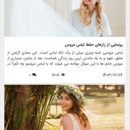
رونمایی از رازهای حفظ لباس عروس
لباس عروسی شما چیزی بیش از یک تکه لباس است. این نمادی گرامی از
عشق، تعهد و به یاد ماندنی ترین روز زندگی شماست. بعد از جشن، بسیاری از
عروس خانم ها با این سوال مواجه می شوند که با لباس عروسم چه کنم؟ در
حالی که برخی ممکن است آن را بفروشند یا اهدا کنند، برخی دیگر ترجیح
1403/06/26
1208
0
می دهند آن را برای نسل های آینده یا به دلایل احساسی حفظ کنند. در این
مقاله، ما رازهای حفظ لباس عروس را بررسی می کنیم و اطمینان حاصل می
کنیم که لباس شما به زیبایی روزی که آن را پوشیده اید، باقی می ماند.
همچنین نشان خواهیم داد که چگونه فروشگاه هایی مانند مزون چرخچی می
توانند به عروس ها در همه چیز از اجاره تا نگهداری کمک کنند.