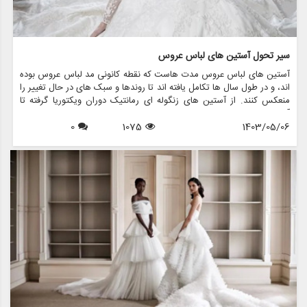
سیر تحول آستین های لباس عروس
آستین های لباس عروس مدت هاست که نقطه کانونی مد لباس عروس بوده
اند، و در طول سال ها تکامل یافته اند تا روندها و سبک های در حال تغییر را
منعکس کنند. از آستین های زنگوله ای رمانتیک دوران ویکتوریا گرفته تا
آستین های زیبای اسقف امروزی، هر طرحی جذابیت و شخصیت منحصر به
1403/05/06
1075
0
فرد خود را دارد. در این مقاله، به بررسی تحولات شگفت انگیز آستین های
لباس عروس می پردازیم و بررسی می کنیم که مزون چرخچی، یک فروشگاه
پیشرو عروس، چگونه این عناصر جاودانه را در مجموعه نفیس لباس عروس
خود گنجانده است.