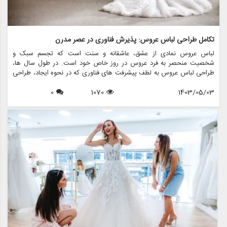
تکامل طراحی لباس عروس: پذیرش فناوری در عصر مدرن
لباس عروس نمادی از عشق، عاشقانه و سنت است که تجسم سبک و
شخصیت منحصر به فرد عروس در روز خاص خود است. در طول سال ها،
طراحی لباس عروس به لطف پیشرفت های فناوری که در نحوه ایجاد، طراحی
و شخصی سازی لباس ها متحول شده است، به طور قابل توجهی تکامل یافته
1403/05/03
1070
0
است. در این مقاله، نقش تکنولوژی در طراحی لباس عروس مدرن را بررسی
خواهیم کرد، با تمرکز بر این که مزون چرخچی، یک فروشگاه پیشرو عروس،
چگونه از تکنولوژی استفاده می کند تا تجربه ای یکپارچه و نوآورانه را برای
عروس هایی که به دنبال لباس رویایی خود هستند، ارائه دهد.