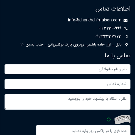
اطلاعات تماس
info@charkhchimaison.com
011-32300999
09332337773
بابل _ اول جاده بابلسر_ روبروی پارک نوشیروانی _ جنب بسیج 20
تماس با ما