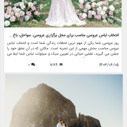
انتخاب لباس عروسی مناسب برای محل برگزاری عروسی: سواحل، باغ ها و سالن های رقص
روز عروسی شما یکی از مهم ترین لحظات زندگی شما است و انتخاب لباس
عروس مناسب بخش مهمی از این تجربه است. مکانی که در آن عشق خود را
جشن می گیرید، نقشی حیاتی در تعیین سبک و سیلوئت لباس شما ایفا می
کند. چه در یک ساحل آفتاب زده، چه در باغی پر از شکوفه، یا در دیوارهای
1403/06/05
1289
0
زیبای یک سالن رقص بگویید «من می کنم»، لباس شما نه تنها باید سبک
شما را منعکس کند، بلکه باید با فضای مکان انتخابی تان هماهنگ باشد. در
این مقاله به بررسی نحوه انتخاب لباس عروس مناسب برای سالن های
مختلف می پردازیم و مزون چرخچی چگونه می تواند به شما در تحقق لباس
رویایی تان کمک کند.