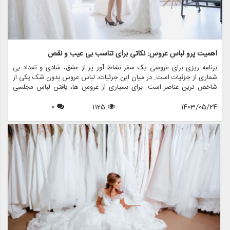
اهمیت پرو لباس عروس: نکاتی برای تناسب بی عیب و نقص
برنامه ریزی برای عروسی یک سفر نشاط آور پر از عشق، شادی و تعداد بی
شماری از جزئیات است. در میان این جزئیات، لباس عروس بدون شک یکی از
شاخص ترین عناصر است. برای بسیاری از عروس ها، یافتن لباس مجلسی
عالی رویایی است که به حقیقت پیوسته است، اما اطمینان از تناسب بی عیب
1403/05/24
1125
0
و نقص آن در روز بزرگ، نیاز به آماده سازی دقیق دارد. اینجاست که مفهوم
تمرین لباس عروس مطرح می شود. در این مقاله، اهمیت تمرین لباس
عروس را بررسی خواهیم کرد، نکاتی را برای دستیابی به تناسب بی عیب و
نقص به اشتراک می گذاریم، و نشان می دهیم که چگونه فروشگاه هایی مانند
مزون چرخچی می توانند به شما در این فرآیند مهم کمک کنند.