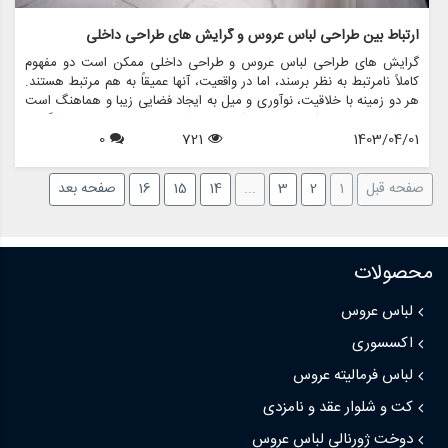
ارتباط بین طراحی لباس عروس و گرایش های طراحی داخلی
گرایش های طراحی لباس عروس و طراحی داخلی ممکن است دو مفهوم
کاملاً نامرتبط به نظر برسند، اما در واقعیت، آنها عمیقاً به هم مرتبط هستند.
هر دو زمینه با خلاقیت، نوآوری و میل به ایجاد فضایی زیبا و هماهنگ است
که شخصیت و سبک فرد را منعکس می کند. مزون چرخچی فروشگاهی
1403/04/01
721
0
است که این ارتباط را کاملاً تجسم می بخشد و اجاره لباس عروس، فروش،
طراحی، دوخت، لوازم عروس و کلیه اقلام مربوط به عروس را ارائه می دهد.
بیایید بررسی کنیم که چگونه طراحی لباس عروس و روند طراحی داخلی
صفحه قبل
1
2
3
...
14
15
16
صفحه بعد
یکدیگر را تلاقی می کنند و بر یکدیگر تأثیر می گذارند.
محصولات
لباس عروس
اکسسوری
لباس فرمالیته عروس
کت و شلوار عقد و نامزدی
دوخت ژورنالی لباس عروس