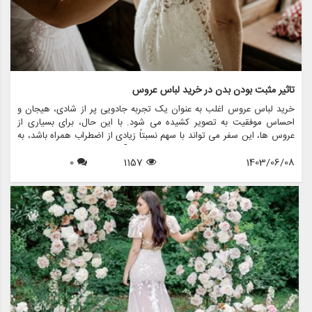
تاثیر مثبت بودن بدن در خرید لباس عروس
خرید لباس عروس اغلب به عنوان یک تجربه جادویی پر از شادی، هیجان و
احساس موفقیت به تصویر کشیده می شود. با این حال، برای بسیاری از
عروس ها، این سفر می تواند با سهم نسبتاً زیادی از اضطراب همراه باشد، به
ویژه وقتی صحبت از تصویر بدنی به میان می آید. افزایش حرکت مثبت بدن
1403/06/08
1157
0
به طور قابل توجهی بر نحوه برخورد عروس ها برای خرید لباس عروس تأثیر
گذاشته و محیطی را ایجاد می کند که عشق به خود و پذیرش را تشویق می
کند. این مقاله تاثیر مثبت بودن بدن بر خرید لباس عروس و اینکه چگونه
فروشگاه هایی مانند مزون چرخچی در ایجاد تجربیات فراگیر و توانمند برای
همه عروس ها پیشرو هستند را بررسی می کند.