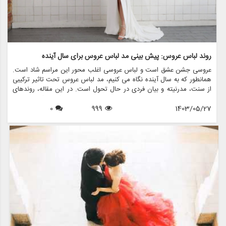
روند لباس عروس: پیش بینی مد لباس عروس برای سال آینده
عروسی جشن عشق است و لباس عروسی اغلب محور این مراسم شاد است.
همانطور که به سال آینده نگاه می کنیم، مد لباس عروس تحت تاثیر ترکیبی
از سنت، مدرنیته و بیان فردی در حال تحول است. در این مقاله، روندهای
لباس عروس را که قرار است بر صحنه عروس تسلط داشته باشند، بررسی
1403/05/27
999
0
خواهیم کرد و بینشی در مورد سبک ها، پارچه ها و رنگ هایی که هر عروس
باید در نظر بگیرد، ارائه می دهیم. علاوه بر این، ما نشان خواهیم داد که
مزون چرخچی چگونه می تواند به عروس ها کمک کند تا لباس رویایی خود
را از طریق خدمات مختلف مانند اجاره، فروش، طراحی و لوازم جانبی پیدا
کنند.