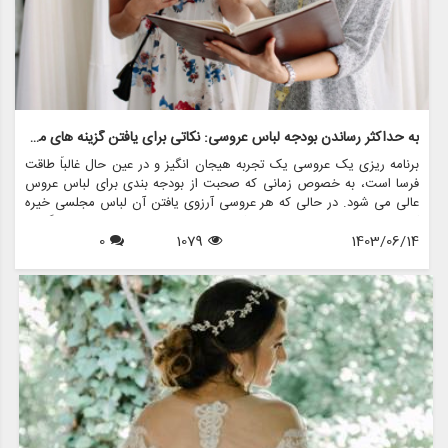
به حداکثر رساندن بودجه لباس عروسی: نکاتی برای یافتن گزینه های مقرون به صرفه
برنامه ریزی یک عروسی یک تجربه هیجان انگیز و در عین حال غالباً طاقت
فرسا است، به خصوص زمانی که صحبت از بودجه بندی برای لباس عروس
عالی می شود. در حالی که هر عروسی آرزوی یافتن آن لباس مجلسی خیره
کننده را دارد، واقعیت این است که لباس عروسی می تواند با قیمت گزافی
1403/06/14
1079
0
همراه باشد. با این حال، با برنامه ریزی دقیق و استراتژی های خرید
هوشمند، می توانید گزینه های زیبا و مقرون به صرفه را بدون از دست دادن
سبک یا کیفیت بیابید. در این مقاله، نکات مختلفی را برای به حداکثر رساندن
بودجه لباس عروس بررسی خواهیم کرد، از جمله اینکه چگونه فروشگاه هایی
مانند مزون چرخچی می توانند به شما در رسیدن به دیدگاه عروسی تان
کمک کنند، بدون اینکه پولی از دست بدهید.