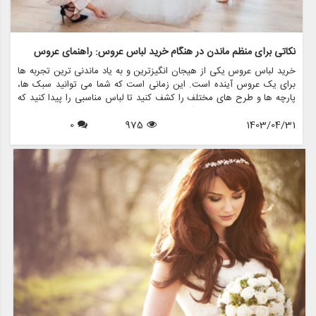
نکاتی برای منظم ماندن در هنگام خرید لباس عروس: راهنمای عروس
خرید لباس عروس یکی از هیجان انگیزترین و به یاد ماندنی ترین تجربه ها
برای یک عروس آینده است. این زمانی است که شما می توانید سبک ها،
پارچه ها و طرح های مختلف را کشف کنید تا لباس مناسبی را پیدا کنید که
در روز خاص خود احساس یک شاهزاده خانم را به شما بدهد. با این حال، با
1403/04/31
975
0
وجود گزینه های بسیار زیاد، پیمایش در این فرآیند می تواند طاقت فرسا و
استرس زا باشد. اینجاست که منظم ماندن به کارتان می آید. در این مقاله،
نکات ارزشمندی را برای منظم ماندن در هنگام خرید لباس عروس، با تمرکز بر
ایجاد تجربه لذت بخش و بدون استرس، مورد بحث قرار می دهیم.