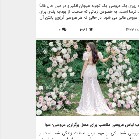
ه ریزی یک عروسی یک تجربه هیجان انگیز و در عین حال غالباً
 فرسا است، به خصوص زمانی که صحبت از بودجه بندی برای
عروس عالی می شود. در حالی که هر عروسی آرزوی یافتن آن
 مجلسی خیره کننده را دارد، واقعیت این است که لباس
1403/0
1081
0
 می تواند با قیمت گزافی همراه باشد. با این حال، با برنامه
دقیق و استراتژی های خرید هوشمند، می توانید گزینه های
و مقرون به صرفه را بدون از دست دادن سبک یا کیفیت بیابید.
ن مقاله، نکات مختلفی را برای به حداکثر رساندن بودجه لباس
 بررسی خواهیم کرد، از جمله اینکه چگونه فروشگاه هایی
 مزون چرخچی می توانند به شما در رسیدن به دیدگاه عروسی
مک کنند، بدون اینکه پولی از دست بدهید.
انتخاب لباس عروسی مناسب برای محل برگزاری عروسی: سواحل، باغ ها و سالن های رقص
عروسی شما یکی از مهم ترین لحظات زندگی شما است و