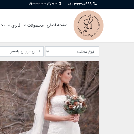
09332337773
011-32300999
صفحه اصلی
نحو
محصولات
گالری