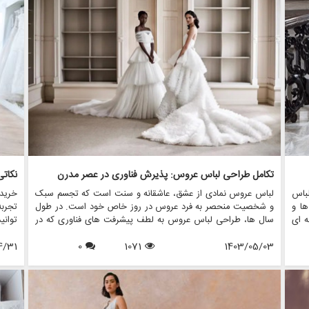
 این
چگونگی مزون چرخچی - فروشگاه همه کاره ای که اجاره لباس
اعتما
لباس
عروس، فروش، خدمات طراحی و دوخت، لوازم جانبی عروس و تمام
اند
اقلام مرتبط با عروس — می تواند تجربه شما را بدون توجه به
ترجیح خرید شما افزایش دهد.
تکامل طراحی لباس عروس: پذیرش فناوری در عصر مدرن
باس
لباس عروس نمادی از عشق، عاشقانه و سنت است که تجسم سبک
خرید 
ها و
و شخصیت منحصر به فرد عروس در روز خاص خود است. در طول
تجربه
ه ای
سال ها، طراحی لباس عروس به لطف پیشرفت های فناوری که در
توان
وزی،
نحوه ایجاد، طراحی و شخصی سازی لباس ها متحول شده است،
لباس
این
1403/05/03
1071
0
به طور قابل توجهی تکامل یافته است. در این مقاله، نقش
4/31
شاهزا
س می
تکنولوژی در طراحی لباس عروس مدرن را بررسی خواهیم کرد، با
زیاد،
شرو
تمرکز بر این که مزون چرخچی، یک فروشگاه پیشرو عروس، چگونه
باشد.
عروس
از تکنولوژی استفاده می کند تا تجربه ای یکپارچه و نوآورانه را برای
نکات 
عروس هایی که به دنبال لباس رویایی خود هستند، ارائه دهد.
تمرکز