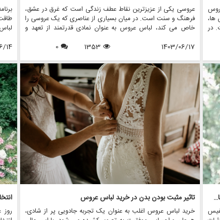
روس
عروسی یکی از عزیزترین نقاط عطف زندگی است که غرق در عشق،
برنام
 ها،
فرهنگ و سنت است. در میان بسیاری از عناصری که یک عروسی را
طاقت
. در
خاص می کند، لباس عروس به عنوان نمادی قدرتمند از تعهد و
لباس 
ی ها
جشن برجسته است. تاریخچه سنت های لباس عروس به اندازه
لباس
نیته
1403/06/17
1353
0
فرهنگ هایی که از آن سرچشمه می گیرند متنوع است و ارزش
6/14
عروسی
م از
های اجتماعی، آداب و رسوم منطقه ای و داستان های شخصی را
ریزی 
ه را
منعکس می کند. در این مقاله، سیر تکاملی شگفت انگیز سنت
زیبا 
هایی
های لباس عروسی در سراسر جهان را بررسی می کنیم و نشان می
در ای
اهای
دهیم که چگونه این آداب و رسوم در طول زمان تغییر کرده اند و
عروس
معنای امروزی آنها چیست.
مانند
تان ک
تزیینات نفیس: منجوق، پولک دوزی و گلدوزی در طراحی لباس عروس
تاثیر مثبت بودن بدن در خرید لباس عروس
فیس
خرید لباس عروس اغلب به عنوان یک تجربه جادویی پر از شادی،
روز 