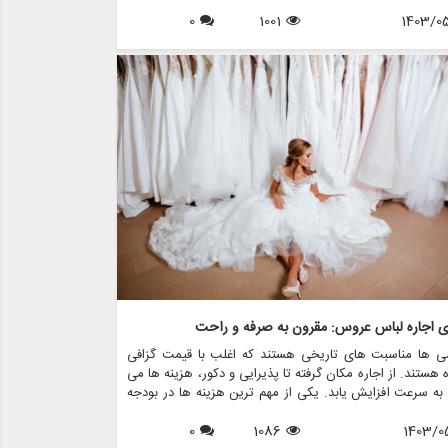
است. در این مقاله، روندهای لباس عروس را که قرار است بر
1403/0
1001
0
 عروس تسلط داشته باشند، بررسی خواهیم کرد و بینشی در
 سبک ها، پارچه ها و رنگ هایی که هر عروس باید در نظر
، ارائه می دهیم. علاوه بر این، ما نشان خواهیم داد که مزون
ی چگونه می تواند به عروس ها کمک کند تا لباس رویایی
ا از طریق خدمات مختلف مانند اجاره، فروش، طراحی و لوازم
 پیدا کنند.
ای اجاره لباس عروس: مقرون به صرفه و راحت
ی ها مناسبت های تاریخی هستند که اغلب با قیمت گزافی
 هستند. از اجاره مکان گرفته تا پذیرایی و دکور، هزینه ها می
 به سرعت افزایش یابد. یکی از مهم ترین هزینه ها در بودجه
ی، لباس عروس است. برای بسیاری از عروس ها، خرید لباس
1403/0
1086
0
 می تواند بسیار سخت باشد، به خصوص با توجه به اینکه