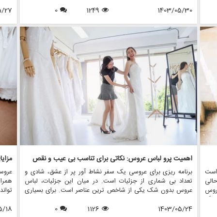
برای
توجه قرار می گیرد، جواهرات مناسب می تواند مجموعه شما را
تحول 
 به
1403/05/30
1249
0
ارتقا دهد و استایل شما را منعکس کند. در این مقاله، نحوه تزیین
5/27
صحنه
اله،
لباس عروسی خود را با جواهرات بیان می کنیم تا اطمینان حاصل
مورد
 در
شود که در روز خاص خود بدرخشید. ما همچنین نشان خواهیم داد
بگیرد
 می
که مزون چرخچی چگونه می تواند به شما در یافتن اکسسوری های
چرخچ
شما
عروس مناسب برای تکمیل لباس شما کمک کند.
خود ر
جانبی
اهمیت پرو لباس عروس: نکاتی برای تناسب بی عیب و نقص
مزای
است
برنامه ریزی برای عروسی یک سفر نشاط آور پر از عشق، شادی و
عروس
الی
تعداد بی شماری از جزئیات است. در میان این جزئیات، لباس
همراه
روس
عروس بدون شک یکی از شاخص ترین عناصر است. برای بسیاری
تواند
رهنگ
از عروس ها، یافتن لباس مجلسی عالی رویایی است که به حقیقت
عروس
رایی
1403/05/24
1126
0
پیوسته است، اما اطمینان از تناسب بی عیب و نقص آن در روز
5/18
عروس