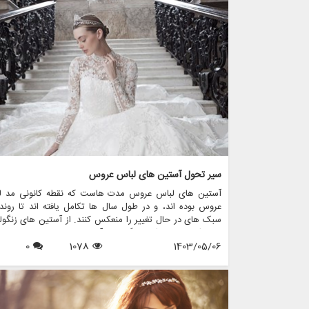
جسور هستید که به دنبال بیانیه ای در روز خاص خود هستید،
مقاله به بررسی برخی از جایگزین های هیجان انگیز برای 
عروس کلاسیک می پردازد و اینکه مزون چرخچی چگونه می تو
به شما در پیدا کردن یا ایجاد ظاهری عالی کمک کند.
سیر تحول آستین های لباس عروس
آستین های لباس عروس مدت هاست که نقطه کانونی مد ل
عروس بوده اند، و در طول سال ها تکامل یافته اند تا روند
سبک های در حال تغییر را منعکس کنند. از آستین های زنگول
رمانتیک دوران ویکتوریا گرفته تا آستین های زیبای اسقف امر
1403/05/06
1078
0
هر طرحی جذابیت و شخصیت منحصر به فرد خود را دارد. در 
مقاله، به بررسی تحولات شگفت انگیز آستین های لباس عرو
پردازیم و بررسی می کنیم که مزون چرخچی، یک فروشگاه پی
عروس، چگونه این عناصر جاودانه را در مجموعه نفیس لباس 
خود گنجانده است.