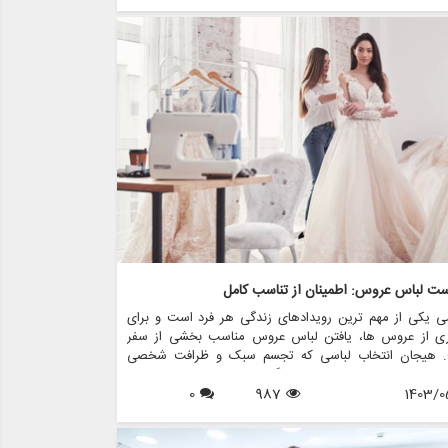
باس معمولاً فقط یک بار پوشیده می شود. خوشبختانه اجاره
عروس به عنوان یک راه حل فزاینده محبوب و کاربردی برای
 های مدرن مطرح شده است. در این مقاله، مزایای متعدد
 لباس عروس را بررسی می کنیم و نشان می دهیم که چگونه
واند هم مقرون به صرفه و هم راحت باشد. همچنین مزون
ی را به شما معرفی خواهیم کرد، فروشگاهی که در زمینه
 لباس عروس، فروش، طرح های سفارشی و کلیه اقلام مربوط
وس فعالیت می کند.
ست لباس عروس: اطمینان از تناسب کامل
ی یکی از مهم ترین رویدادهای زندگی هر فرد است و برای
ری از عروس ها، یافتن لباس عروس مناسب بخشی از سفر
 هیجان انتخاب لباسی که تجسم سبک و ظرافت شخصی
 اغلب تنها با پیش بینی روز بزرگ مطابقت دارد. با این حال،
1403/0
987
0
ز جنبه های حیاتی که می تواند تجربه عروسی را ایجاد کند یا
ن ببرد، فرآیند تناسب است. هنر یراق آلات لباس عروس فقط
 پارچه نیست. این در مورد خلق شاهکاری است که زیبایی و