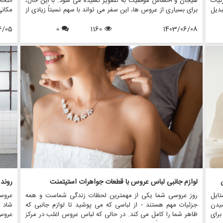
ئیات
هیجان و احساس موفقیت به تصویر کشیده می شود. با این حال،
انتخ
دیل
برای بسیاری از عروس ها، این سفر می تواند با سهم نسبتاً زیادی از
مکان
این
اضطراب همراه باشد، به ویژه وقتی صحبت از تصویر بدنی به میان
تعیی
ررسی
1403/06/08
1160
0
می آید. افزایش حرکت مثبت بدن به طور قابل توجهی بر نحوه
6/05
آفتاب
انند
برخورد عروس ها برای خرید لباس عروس تأثیر گذاشته و محیطی
رقص ب
را ایجاد می کند که عشق به خود و پذیرش را تشویق می کند. این
منعکس
مقاله تاثیر مثبت بودن بدن بر خرید لباس عروس و اینکه چگونه
در ا
فروشگاه هایی مانند مزون چرخچی در ایجاد تجربیات فراگیر و
سالن 
توانمند برای همه عروس ها پیشرو هستند را بررسی می کند.
شما د
لوازم جانبی لباس عروس با قطعات جواهرات استیتمنت
روند
ایل
روز عروسی شما یکی از مهمترین لحظات زندگی شماست و همه
عروس
یدن
جزئیات مهم هستند - از لباسی که می پوشید تا لوازم جانبی که
شاد 
برای
ظاهر شما را کامل می کند. در حالی که لباس عروس اغلب در مرکز
عروس 