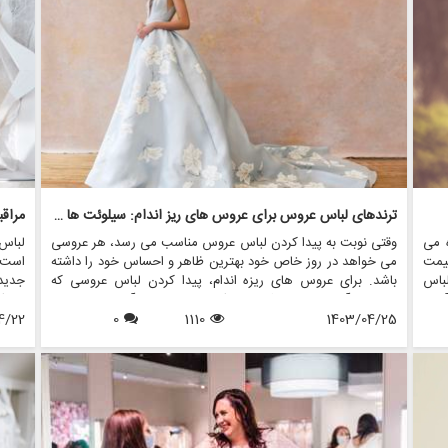
می د
ترندهای لباس عروس برای عروس های ریز اندام: سیلوئت ها و استایل های جذاب
 می
وقتی نوبت به پیدا کردن لباس عروس مناسب می رسد، هر عروسی
لباس
یمت
می خواهد در روز خاص خود بهترین ظاهر و احساس خود را داشته
است ک
لباس
باشد. برای عروس های ریزه اندام، پیدا کردن لباس عروسی که
جدید
آوری
چارچوب آنها را برجسته کند و سبک منحصر به فرد آنها را به نمایش
بوتیک
 می
1403/04/25
1110
0
بگذارد، می تواند کمی چالش برانگیز باشد. با این حال، با دانش و
4/22
میراث
نبال
راهنمایی صحیح، عروس های ریزه اندام می توانند لباس عروس
طول ع
مناسبی را بیابند که مکمل قد آنها باشد و در روز بزرگ خود احساس
یک شاهزاده خانم را به آنها بدهد.