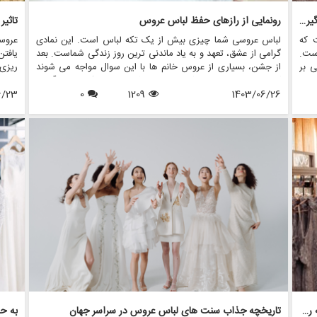
روانشناسی خرید لباس عروس: چگونه احساسات بر تصمیم گیری تأثیر می گذارد
رونمایی از رازهای حفظ لباس عروس
تاثیر
 که
لباس عروسی شما چیزی بیش از یک تکه لباس است. این نمادی
عروس
است.
گرامی از عشق، تعهد و به یاد ماندنی ترین روز زندگی شماست. بعد
یافت
ی بر
از جشن، بسیاری از عروس خانم ها با این سوال مواجه می شوند
ریزی 
تنها
که با لباس عروسم چه کنم؟ در حالی که برخی ممکن است آن را
نقش 
ند.
1403/06/26
1209
0
بفروشند یا اهدا کنند، برخی دیگر ترجیح می دهند آن را برای نسل
6/23
لباس 
دهی
های آینده یا به دلایل احساسی حفظ کنند. در این مقاله، ما رازهای
سلطن
خچی
حفظ لباس عروس را بررسی می کنیم و اطمینان حاصل می کنیم که
های پ
لباس شما به زیبایی روزی که آن را پوشیده اید، باقی می ماند.
دارند
همچنین نشان خواهیم داد که چگونه فروشگاه هایی مانند مزون
مد عر
چرخچی می توانند به عروس ها در همه چیز از اجاره تا نگهداری
زرق و
کمک کنند.
توسط
طراحی لباس عروس با الهام از کلاسیک: نوستالژی با مدرنیته روبرو می شود
تاریخچه جذاب سنت های لباس عروس در سراسر جهان