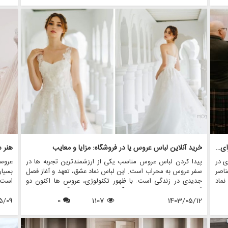
تلف
بزرگ، نیاز به آماده سازی دقیق دارد. اینجاست که مفهوم تمرین
این ل
مزون
لباس عروس مطرح می شود. در این مقاله، اهمیت تمرین لباس
لباس 
د را
عروس را بررسی خواهیم کرد، نکاتی را برای دستیابی به تناسب بی
عروس
عیب و نقص به اشتراک می گذاریم، و نشان می دهیم که چگونه
اجاره
فروشگاه هایی مانند مزون چرخچی می توانند به شما در این فرآیند
می ت
مهم کمک کنند.
چرخچ
اجاره
به عر
شکستن سنت: جایگزین های منحصر به فرد لباس عروس برای عروس جسور
خرید آنلاین لباس عروس یا در فروشگاه: مزایا و معایب
هنر 
ی در
پیدا کردن لباس عروس مناسب یکی از ارزشمندترین تجربه ها در
عروس
اصر
سفر عروس به محراب است. این لباس نماد عشق، تعهد و آغاز فصل
بسیا
ماد
جدیدی در زندگی است. با ظهور تکنولوژی، عروس ها اکنون دو
است.
ی از
گزینه اصلی برای خرید دارند: آنلاین یا درون فروشگاهی. هر روشی
باشد،
د و
1403/05/12
1107
0
مزایا و معایب خاص خود را دارد، که باعث می شود عروس ها به
5/09
یکی ا
د که
دقت انتخاب های خود را بسنجید. در این مقاله، مزایا و معایب
از بی
روس
خرید لباس عروس آنلاین و فروشگاهی را بررسی خواهیم کرد، و
تغییر