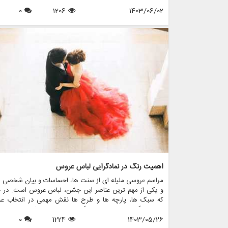
لباس عروس مورد توجه قرار گرفته است، عروس های بیشتری 
1403/06/02
1206
0
لباس عروسی غیر سفید انتخاب می کنند که شخصیت منحصر
فرد آنها و جوهر داستان عشق آنها را منعکس می کند. در این مق
گزینه های مختلف لباس عروس غیرسفید را بررسی می کنیم،
مورد نحوه انتخاب استایل مناسب برای روز خاص خود بحث
کنیم و نشان می دهیم که مزون چرخچی چگونه می تواند به 
در پیدا کردن یا ایجاد لباس مناسب کمک کند.
اهمیت رنگ در نمادگرایی لباس عروس
مراسم عروسی ملیله ای از سنت ها، احساسات و بیان شخصی 
و یکی از مهم ترین عناصر این جشن، لباس عروس است. در ح
که سبک ها، پارچه ها و طرح ها نقش مهمی در انتخاب ع
دارند، رنگ لباس عروس نمادگرایی عمیقی دارد که فراتر از ف
1403/05/26
1224
0
ها و نسل ها است. در این مقاله، اهمیت رنگ را در نمادگ