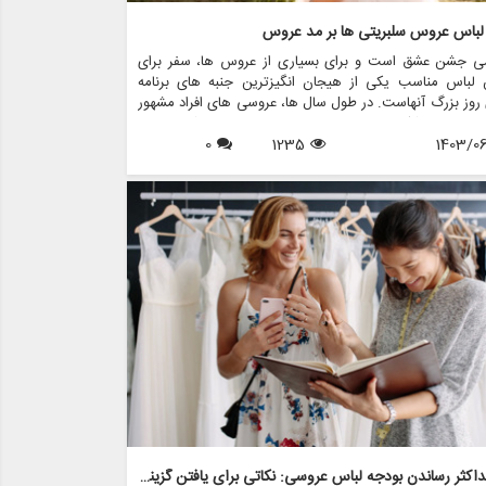
 لباس عروس سلبریتی ها بر مد عروس
ی جشن عشق است و برای بسیاری از عروس ها، سفر برای
ن لباس مناسب یکی از هیجان انگیزترین جنبه های برنامه
روز بزرگ آنهاست. در طول سال ها، عروسی های افراد مشهور
مهمی در شکل دهی به روند مد لباس عروس داشته اند. از
1403/0
1235
0
های نمادین ستاره های هالیوود گرفته تا لباس های عروسی
تی که توجه جهانیان را به خود جلب می کنند، این عروسی
رمخاطب تاثیری موج دار در انتخاب عروس ها برای پوشیدن
. این مقاله به بررسی تأثیر لباس های عروسی افراد مشهور بر
وس می پردازد و بررسی می کند که چگونه این لباس های پر
 برق الهام بخش روندها، انتخاب ها و حتی خدمات ارائه شده
 فروشگاه هایی مانند مزون چرخچی هستند.
به حداکثر رساندن بودجه لباس عروسی: نکاتی برای یافتن گزینه های مقرون به صرفه