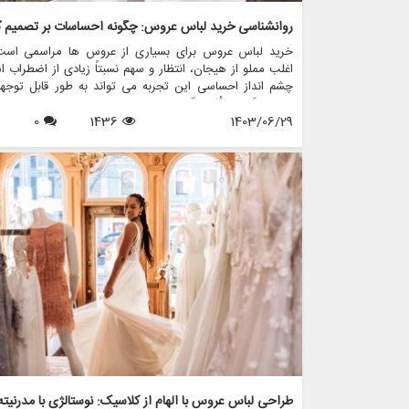
خرید لباس عروس برای بسیاری از عروس ها مراسمی است
اغلب مملو از هیجان، انتظار و سهم نسبتاً زیادی از اضطراب 
چشم انداز احساسی این تجربه می تواند به طور قابل توجه
تصمیم گیری تأثیر بگذارد و منجر به انتخاب هایی شود که نه 
1403/06/29
1436
0
سبک شخصی بلکه عوامل روانی عمیق تری را نیز منعکس می ک
در این مقاله، روانشناسی خرید لباس عروس، چگونگی شکل 
احساسات به تصمیمات و نقش فروشگاه هایی مانند مزون چر
در این فرآیند پیچیده را بررسی خواهیم کرد.