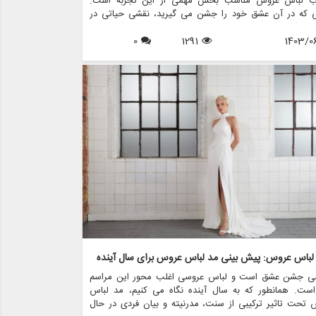
اب لباس عروس مناسب بخش مهمی از این تجربه است.
ی که در آن عشق خود را جشن می گیرید، نقشی حیاتی در
ن سبک و سیلوئت لباس شما ایفا می کند. چه در یک ساحل
1403/0
1291
0
 زده، چه در باغی پر از شکوفه، یا در دیوارهای زیبای یک سالن
گویید «من می کنم»، لباس شما نه تنها باید سبک شما را
 کند، بلکه باید با فضای مکان انتخابی تان هماهنگ باشد.
ین مقاله به بررسی نحوه انتخاب لباس عروس مناسب برای
های مختلف می پردازیم و مزون چرخچی چگونه می تواند به
ر تحقق لباس رویایی تان کمک کند.
 لباس عروس: پیش بینی مد لباس عروس برای سال آینده
ی جشن عشق است و لباس عروسی اغلب محور این مراسم
است. همانطور که به سال آینده نگاه می کنیم، مد لباس
تحت تاثیر ترکیبی از سنت، مدرنیته و بیان فردی در حال