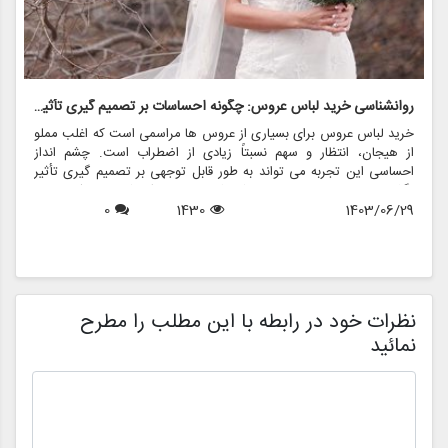
روانشناسی خرید لباس عروس: چگونه احساسات بر تصمیم گیری تأثیر می گذارد
ر
خرید لباس عروس برای بسیاری از عروس ها مراسمی است که اغلب مملو
ل
از هیجان، انتظار و سهم نسبتاً زیادی از اضطراب است. چشم انداز
ع
احساسی این تجربه می تواند به طور قابل توجهی بر تصمیم گیری تأثیر
ب
بگذارد و منجر به انتخاب هایی شود که نه تنها سبک شخصی بلکه عوامل
چ
1403/06/29
1430
0
روانی عمیق تری را نیز منعکس می کند. در این مقاله، روانشناسی خرید
6
د
لباس عروس، چگونگی شکل دهی احساسات به تصمیمات و نقش
ح
فروشگاه هایی مانند مزون چرخچی در این فرآیند پیچیده را بررسی
و
خواهیم کرد.
ا
م
ن
نظرات خود در رابطه با این مطلب را مطرح
نمائید