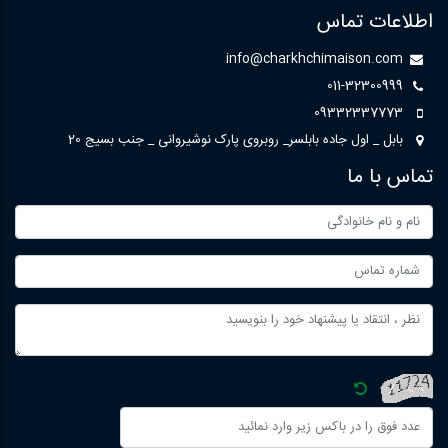
اطلاعات تماس
info@charkhchimaison.com
011-32300999
09332337773
بابل _ اول جاده بابلسر_ روبروی پارک نوشیروانی _ جنب بسیج 20
تماس با ما