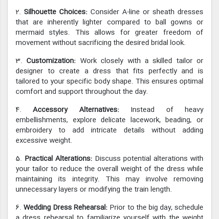
2.
Silhouette Choices:
Consider A-line or sheath dresses
that are inherently lighter compared to ball gowns or
mermaid styles. This allows for greater freedom of
movement without sacrificing the desired bridal look.
3.
Customization:
Work closely with a skilled tailor or
designer to create a dress that fits perfectly and is
tailored to your specific body shape. This ensures optimal
comfort and support throughout the day.
4.
Accessory Alternatives:
Instead of heavy
embellishments, explore delicate lacework, beading, or
embroidery to add intricate details without adding
excessive weight.
5.
Practical Alterations:
Discuss potential alterations with
your tailor to reduce the overall weight of the dress while
maintaining its integrity. This may involve removing
unnecessary layers or modifying the train length.
6.
Wedding Dress Rehearsal:
Prior to the big day, schedule
a dress rehearsal to familiarize yourself with the weight