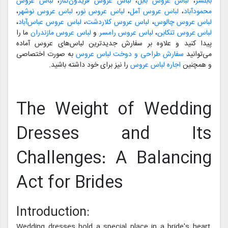
بابلسر
،
لباس عروس بابل
،
لباس عروس فریدون‌کنار
،
لباس عروس
محمودآباد
،
لباس عروس آمل
،
لباس عروس نور
،
لباس عروس نوشهر
،
لباس عروس چالوس
،
لباس عروس کلاردشت
،
لباس عروس عباس‌آباد
،
لباس عروس تنکابن
،
لباس عروس رامسر
و
لباس عروس مازندران
ما را
پیدا کنید و علاوه بر سفارش جدیدترین لباس‌های عروس آماده
می‌توانید
سفارش طراحی و دوخت لباس عروس
به صورت اختصاصی
و همچنین
اجاره لباس عروس
را نیز برای خود داشته باشید.
The Weight of Wedding
Dresses and Its
Challenges: A Balancing
Act for Brides
Introduction:
Wedding dresses hold a special place in a bride's heart,