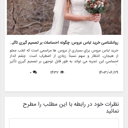
روانشناسی خرید لباس عروس: چگونه احساسات بر تصمیم گیری تأثیر می گذارد
ر
خرید لباس عروس برای بسیاری از عروس ها مراسمی است که اغلب مملو
ل
از هیجان، انتظار و سهم نسبتاً زیادی از اضطراب است. چشم انداز
ع
احساسی این تجربه می تواند به طور قابل توجهی بر تصمیم گیری تأثیر
ب
بگذارد و منجر به انتخاب هایی شود که نه تنها سبک شخصی بلکه عوامل
چ
1403/06/29
1432
0
روانی عمیق تری را نیز منعکس می کند. در این مقاله، روانشناسی خرید
6
د
لباس عروس، چگونگی شکل دهی احساسات به تصمیمات و نقش
ح
فروشگاه هایی مانند مزون چرخچی در این فرآیند پیچیده را بررسی
و
خواهیم کرد.
ا
م
ن
نظرات خود در رابطه با این مطلب را مطرح
نمائید