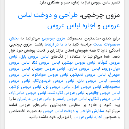
تغییر لباس عروس نیاز به زمان، صبر و همکاری دارد
مزون چرخچی،
طراحی و دوخت لباس
عروس
و
اجاره لباس عروس
برای دیدن جدیدترین محصولات
مزون چرخچی
می‌توانید به
بخش
محصولات سایت
مراجعه کنید یا
با ما در ارتباط
باشید. مزون چرخچی
آمادگی دارد تا همه شهرهای استان مازندران را تحت پوشش خود قرار
دهد. شما می‌توانید با استفاده از تگ‌های
لباس عروس بابل
،
لباس
عروس گلوگاه
،
لباس عروس بهشهر
،
لباس عروس نکا
،
لباس عروس
میان‌دورود
،
لباس عروس ساری
،
لباس عروس جویبار
،
لباس عروس
سیمرغ
،
لباس عروس قائم‌شهر
،
لباس عروس سوادکوه
،
لباس عروس
بابلسر
،
لباس عروس بابل
،
لباس عروس فریدون‌کنار
،
لباس عروس
محمودآباد
،
لباس عروس آمل
،
لباس عروس نور
،
لباس عروس نوشهر
،
لباس عروس چالوس
،
لباس عروس کلاردشت
،
لباس عروس عباس‌آباد
،
لباس عروس تنکابن
،
لباس عروس رامسر
و
لباس عروس مازندران
ما را
پیدا کنید و علاوه بر سفارش جدیدترین لباس‌های عروس آماده
می‌توانید
سفارش طراحی و دوخت لباس عروس
به صورت اختصاصی
و همچنین
اجاره لباس عروس
را نیز برای خود داشته باشید.