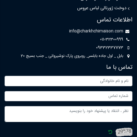
دوخت ژورنالی لباس عروس
اطلاعات تماس
info@charkhchimaison.com
011-32300999
09332337773
بابل _ اول جاده بابلسر_ روبروی پارک نوشیروانی _ جنب بسیج 20
تماس با ما