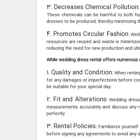
3. Decreases Chemical Pollution:
These chemicals can be harmful to both hum
dresses to be produced, thereby minimizing t
4. Promotes Circular Fashion:
Weddi
resources are reused and waste is minimized.
reducing the need for new production and ult
While wedding dress rental offers numerous su
1. Quality and Condition:
When renting
for any damages or imperfections before commi
be suitable for your special day.
2. Fit and Alterations:
Wedding dress 
measurements accurately and discuss any nec
perfectly.
3. Rental Policies:
Familiarize yourself
before signing any agreements to avoid any su