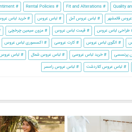
# Personal Sentiment
# Rental Policies
# Fit and Alterations
عروس قائمشهر
# لباس عروس آمل
# لباس عروس
# خرید لباس عرو
 طراحی لباس عروس
# قیمت لباس عروس
# مزون سیمین چرخچی
#
س
# الگوی لباس عروس
# کارت عروسی
# اکسسوری لباس عروس
س پرنسسی
# خرید لباس عروسی
# لباس عروس شمال
# لباس عروس 
# لباس عروس کلاردشت
# لباس عروس رامسر