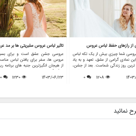
ی از رازهای حفظ لباس عروس
تاثیر لباس عروس سلبریتی ها بر مد ع
روسی شما چیزی بیش از یک تکه لباس
عروسی جشن عشق است و برای بسیا
ن نمادی گرامی از عشق، تعهد و به یاد
عروس ها، سفر برای یافتن لباس مناس
 ترین روز زندگی شماست. بعد از جشن،
از هیجان انگیزترین جنبه های برنامه ری
 از عروس خانم ها با این سوال مواجه
بزرگ آنهاست. در طول سال ها، عروس
1403
1208
0
د که با لباس عروسم چه کنم؟ در حالی
1403/06/23
1230
0
افراد مشهور نقش مهمی در شکل دهی به
ی ممکن است آن را بفروشند یا اهدا
مد لباس عروس داشته اند. از لبا
برخی دیگر ترجیح می دهند آن را برای
نمادین ستاره های هالیوود گرفته تا لب
 آینده یا به دلایل احساسی حفظ کنند.
عروسی سلطنتی که توجه جهانیان را ب
 مقاله، ما رازهای حفظ لباس عروس را
جلب می کنند، این عروسی های پر
می کنیم و اطمینان حاصل می کنیم که
تاثیری موج دار در انتخاب عروس ها
ح نمائید
ا به زیبایی روزی که آن را پوشیده اید،
پوشیدن دارند. این مقاله به بررسی تأثی
ی ماند. همچنین نشان خواهیم داد که
های عروسی افراد مشهور بر مد عر
فروشگاه هایی مانند مزون چرخچی می
پردازد و بررسی می کند که چگونه این
 به عروس ها در همه چیز از اجاره تا
های پر زرق و برق الهام بخش روندها، 
 کمک کنند.
ها و حتی خدمات ارائه شده توسط فر