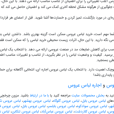
اغلب تغییراتی را برای اطمینان از تناسب مناسب ارائه می دهند. با این حال، مه
به جلوگیری از هرگونه مشکل لحظه آخری کمک می کند و اطمینان حاصل می کند که لبا
ای در مورد بازگشت، تمیز کردن و خسارت‌ها آشنا شوید. قبل از امضای هر قراردادی
ا مهم است، خرید لباس عروس ممکن است گزینه بهتری باشد. داشتن لباس به ش
گرامی نگه دارید. با این حال، اثرات زیست محیطی خرید لباسی را که ممکن است فقط
اسب برای کاهش ضایعات مد در صنعت عروسی ارائه می دهد. با انتخاب یک لباس، 
 برسید. کیفیت و وضعیت لباس را در نظر بگیرید، از تناسب و تغییرات مناسب اطمی
یطی بسنجید.
وچک اهمیت دارد. با انتخاب یک لباس عروس اجاره ای، انتخابی آگاهانه برای حم
ایداری باشد!
روس
و
اجاره لباس عروس
نید به
بخش محصولات سایت
مراجعه کنید یا
با ما در ارتباط
باشید. مزون چرخچی آ
گ‌های
لباس عروس بابل
،
لباس عروس گلوگاه
،
لباس عروس بهشهر
،
لباس عروس نکا
هر
،
لباس عروس سوادکوه
،
لباس عروس بابلسر
،
لباس عروس بابل
،
لباس عروس فری
لوس
،
لباس عروس کلاردشت
،
لباس عروس عباس‌آباد
،
لباس عروس تنکابن
،
لباس ع