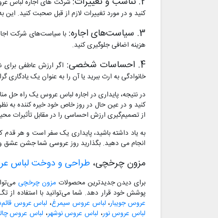
2. تناسب و تغییرات:
شرکت های اجاره لباس عروس 
کنید و در مورد تغییرات لازم از قبل صحبت کنید. این 
3. سیاست‌های اجاره:
با سیاست‌های شرکت اجاره‌
هزینه اضافی جلوگیری کنید.
4. احساسات شخصی:
اگر ارزش عاطفی برای شم
خانوادگی به ارث ببرید یا آن را به عنوان یک یادگاری 
در نتیجه، پایداری در اجاره لباس عروس یک راه حل من
کنید و در عین حال در روز خاص خود خیره کننده به نظر
از تصمیم‌گیری ارزش احساسی را در مقابل تأثیرات مح
به یاد داشته باشید، پایداری یک سفر است و هر قدم ک
انجام می دهید. بگذارید روز عروسی شما جشن عشق و پ
مزون چرخچی،
طراحی و دوخت لباس ع
برای دیدن جدیدترین محصولات
مزون چرخچی
می‌توا
پوشش خود قرار دهد. شما می‌توانید با استفاده از ت
عروس جویبار
،
لباس عروس سیمرغ
،
لباس عروس قائم‌ش
لباس عروس نور
،
لباس عروس نوشهر
،
لباس عروس چا