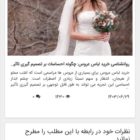
روانشناسی خرید لباس عروس: چگونه احساسات بر تصمیم گیری تأثیر می گذارد
ر
خرید لباس عروس برای بسیاری از عروس ها مراسمی است که اغلب مملو
ل
از هیجان، انتظار و سهم نسبتاً زیادی از اضطراب است. چشم انداز
ع
احساسی این تجربه می تواند به طور قابل توجهی بر تصمیم گیری تأثیر
ب
بگذارد و منجر به انتخاب هایی شود که نه تنها سبک شخصی بلکه عوامل
چ
1403/06/29
1430
0
روانی عمیق تری را نیز منعکس می کند. در این مقاله، روانشناسی خرید
6
د
لباس عروس، چگونگی شکل دهی احساسات به تصمیمات و نقش
ح
فروشگاه هایی مانند مزون چرخچی در این فرآیند پیچیده را بررسی
و
خواهیم کرد.
ا
م
ن
نظرات خود در رابطه با این مطلب را مطرح
نمائید