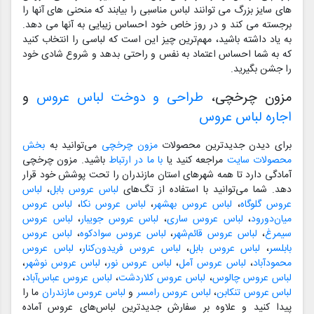
های سایز بزرگ می توانند لباس مناسبی را بیابند که منحنی های آنها را
برجسته می کند و در روز خاص خود احساس زیبایی به آنها می دهد.
به یاد داشته باشید، مهم‌ترین چیز این است که لباسی را انتخاب کنید
که به شما احساس اعتماد به نفس و راحتی بدهد و شروع شادی خود
را جشن بگیرید.
مزون چرخچی،
طراحی و دوخت لباس عروس
و
اجاره لباس عروس
برای دیدن جدیدترین محصولات
مزون چرخچی
می‌توانید به
بخش
محصولات سایت
مراجعه کنید یا
با ما در ارتباط
باشید. مزون چرخچی
آمادگی دارد تا همه شهرهای استان مازندران را تحت پوشش خود قرار
دهد. شما می‌توانید با استفاده از تگ‌های
لباس عروس بابل
،
لباس
عروس گلوگاه
،
لباس عروس بهشهر
،
لباس عروس نکا
،
لباس عروس
میان‌دورود
،
لباس عروس ساری
،
لباس عروس جویبار
،
لباس عروس
سیمرغ
،
لباس عروس قائم‌شهر
،
لباس عروس سوادکوه
،
لباس عروس
بابلسر
،
لباس عروس بابل
،
لباس عروس فریدون‌کنار
،
لباس عروس
محمودآباد
،
لباس عروس آمل
،
لباس عروس نور
،
لباس عروس نوشهر
،
لباس عروس چالوس
،
لباس عروس کلاردشت
،
لباس عروس عباس‌آباد
،
لباس عروس تنکابن
،
لباس عروس رامسر
و
لباس عروس مازندران
ما را
پیدا کنید و علاوه بر سفارش جدیدترین لباس‌های عروس آماده