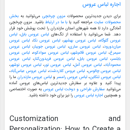
اجاره لباس عروس
برای دیدن جدیدترین محصولات
مزون چرخچی
می‌توانید به
بخش
محصولات سایت
مراجعه کنید یا
با ما در ارتباط
باشید. مزون چرخچی
آمادگی دارد تا همه شهرهای استان مازندران را تحت پوشش خود قرار
دهد. شما می‌توانید با استفاده از تگ‌های
لباس عروس بابل
،
لباس
عروس گلوگاه
،
لباس عروس بهشهر
،
لباس عروس نکا
،
لباس عروس
میان‌دورود
،
لباس عروس ساری
،
لباس عروس جویبار
،
لباس عروس
سیمرغ
،
لباس عروس قائم‌شهر
،
لباس عروس سوادکوه
،
لباس عروس
بابلسر
،
لباس عروس بابل
،
لباس عروس فریدون‌کنار
،
لباس عروس
محمودآباد
،
لباس عروس آمل
،
لباس عروس نور
،
لباس عروس نوشهر
،
لباس عروس چالوس
،
لباس عروس کلاردشت
،
لباس عروس عباس‌آباد
،
لباس عروس تنکابن
،
لباس عروس رامسر
و
لباس عروس مازندران
ما را
پیدا کنید و علاوه بر سفارش جدیدترین لباس‌های عروس آماده
می‌توانید
سفارش طراحی و دوخت لباس عروس
به صورت اختصاصی
و همچنین
اجاره لباس عروس
را نیز برای خود داشته باشید.
Customization and
Personalization: How to Create a