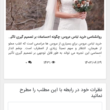
روانشناسی خرید لباس عروس: چگونه احساسات بر تصمیم گیری تأثیر می گذارد
ر
خرید لباس عروس برای بسیاری از عروس ها مراسمی است که اغلب مملو
ل
از هیجان، انتظار و سهم نسبتاً زیادی از اضطراب است. چشم انداز
ع
احساسی این تجربه می تواند به طور قابل توجهی بر تصمیم گیری تأثیر
ب
بگذارد و منجر به انتخاب هایی شود که نه تنها سبک شخصی بلکه عوامل
چ
1403/06/29
1431
0
روانی عمیق تری را نیز منعکس می کند. در این مقاله، روانشناسی خرید
6
د
لباس عروس، چگونگی شکل دهی احساسات به تصمیمات و نقش
ح
فروشگاه هایی مانند مزون چرخچی در این فرآیند پیچیده را بررسی
و
خواهیم کرد.
ا
م
ن
نظرات خود در رابطه با این مطلب را مطرح
نمائید