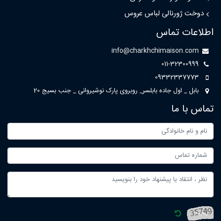
دوخت ژورنالی لباس عروس
اطلاعات تماس
info@charkhchimaison.com
011-32300999
09332337773
بابل _ اول جاده بابلسر_ روبروی پارک نوشیروانی _ جنب بسیج 20
تماس با ما