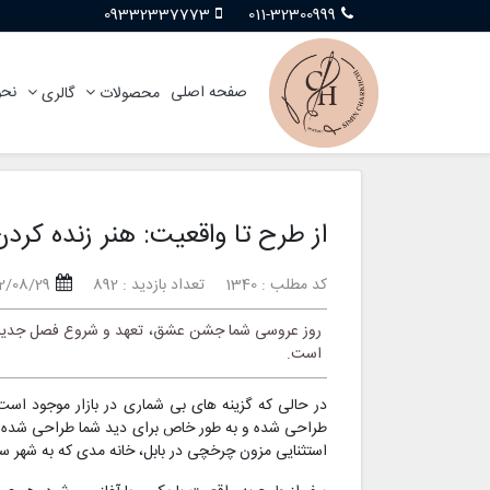
09332337773
011-32300999
صفحه اصلی
نحو
محصولات
گالری
از طرح تا واقعیت: هنر زنده کر
کد مطلب : 1340
تعداد بازدید : 892
2/08/29
روز عروسی شما جشن عشق، تعهد و شروع فصل جدیدی 
است.
در حالی که گزینه های بی شماری در بازار موجود اس
طراحی شده و به طور خاص برای دید شما طراحی شده اس
استثنایی مزون چرخچی در بابل، خانه مدی که به شهر سی