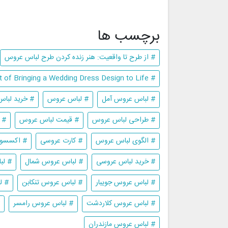
برچسب ها
# از طرح تا واقعیت: هنر زنده کردن طرح لباس عروس
# From Sketch to Reality: The Art of Bringing a Wedding Dress Design to Life
# لباس عروس آمل
# لباس عروس
# خرید لبا
# طراحی لباس عروس
# قیمت لباس عروس
# 
# الگوی لباس عروس
# کارت عروسی
# اکسسور
# خرید لباس عروسی
# لباس عروس شمال
# لب
# لباس عروس جویبار
# لباس عروس تنکابن
# ل
# لباس عروس کلاردشت
# لباس عروس رامسر
# لباس عروس مازندران