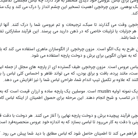
عروسی برای لباس عروسی خود دیدی منحصر به فرد دارد، چه لباس مجلسی کلاسیک
سبک بوهمی. مزون چرخچی اهمیت تسخیر این چشم انداز را درک می کند و یک مش
ند.
ی وقت می گذارند تا سبک، ترجیحات و تم عروسی شما را درک کنند. آنها از
و هر جزئیات یا تزئینات خاصی که در ذهن دارید می پرسند. این فرآیند مشارکتی ت
شما باشد.
 طرح به یک الگو است. مزون چرخچی از الگوسازان ماهری استفاده می کند که ب
 که به عنوان الگویی برای برش و دوخت پارچه استفاده می شود.
لباس عروس است. مزون چرخچی طیف گسترده ای از پارچه های مجلل از جمله ابریش
ست، مانند پرده، بافت و براق بودن، که می تواند ظاهر و احساس کلی لباس را
نند که علاوه بر تکمیل تیپ اندام شما، طراحی لباس شما را نیز افزایش می دهد.
هنگامی که الگو و پارچه نهایی شد، مرحله بعدی ایجاد یک نمونه اولیه muslin است. موسلین یک 
را در تناسب و شبح انجام دهند. این مرحله برای حصول اطمینان از اینکه لباس کام
خچی فرآیند پیچیده برش و دوخت پارچه نهایی را آغاز می کنند. هر دوخت با دقت ق
نی با دقت به کار می‌رود تا لباسی بسازد که به اندازه خود عروس منحصربه‌فرد است
 فراهم می کند تا اطمینان حاصل شود که لباس مطابق با دید شما پیش می رود.