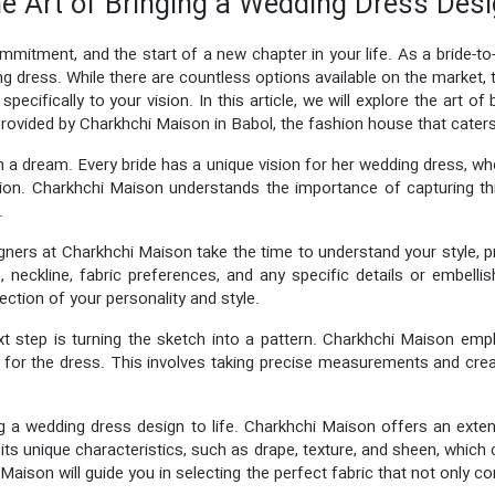
he Art of Bringing a Wedding Dress Desi
mmitment, and the start of a new chapter in your life. As a bride-t
ng dress. While there are countless options available on the market,
ecifically to your vision. In this article, we will explore the art of 
provided by Charkhchi Maison in Babol, the fashion house that caters
h a dream. Every bride has a unique vision for her wedding dress, whe
ation. Charkhchi Maison understands the importance of capturing t
.
esigners at Charkhchi Maison take the time to understand your style,
 neckline, fabric preferences, and any specific details or embell
ection of your personality and style.
xt step is turning the sketch into a pattern. Charkhchi Maison em
nt for the dress. This involves taking precise measurements and crea
ng a wedding dress design to life. Charkhchi Maison offers an extens
s its unique characteristics, such as drape, texture, and sheen, which
Maison will guide you in selecting the perfect fabric that not only