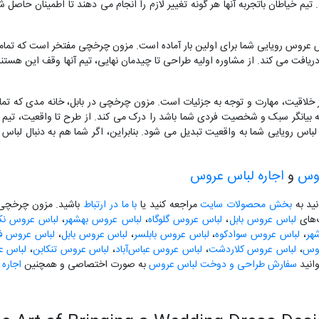
تیم خیاطان باتجربه آنها هر گونه تغییر لازم را انجام می دهند تا اطمینان حاصل
س عروس رویایی شما برای اولین بار آماده است. مزون چرخچی مفتخر است که تمام
یافت می کند. از مشاوره اولیه طراحی تا چیدمان نهایی، تیم آنها وقف این هستند ک
ز خلاقیت، مهارت و توجه به جزئیات است. مزون چرخچی در بابل، خانه مدی که تم
 بیانگر سبک و شخصیت فردی شما باشد را درک می کند. از طرح تا واقعیت، تیم 
لباس رویایی شما به واقعیت تبدیل می شود. بنابراین، اگر شما هم به دنبال لباس
روس
و
اجاره لباس عروس
نید به
بخش محصولات سایت
مراجعه کنید یا
با ما در ارتباط
باشید. مزون چرخچی آ
گ‌های
لباس عروس بابل
،
لباس عروس گلوگاه
،
لباس عروس بهشهر
،
لباس عروس نکا
هر
،
لباس عروس سوادکوه
،
لباس عروس بابلسر
،
لباس عروس بابل
،
لباس عروس فری
لوس
،
لباس عروس کلاردشت
،
لباس عروس عباس‌آباد
،
لباس عروس تنکابن
،
لباس ع
انید
سفارش طراحی و دوخت لباس عروس
به صورت اختصاصی و همچنین
اجاره